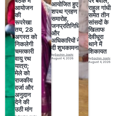
बैठक में
पर बवाल,
आयोजित हुए
आयोजन
राहुल गांधी
शपथ ग्रहण
की
समेत तीन
समारोह,
रूपरेखा
सांसदों के
जनप्रतिनिधियों
तय, 28
खिलाफ
और
अगस्त को
देवीधूरा
अधिकारियों ने
निकलेगी
थाने में
दी शुभकामनाएं
चमत्कारी
शिकायत
by
Sachin Joshi
वायु रथ
August 4, 2026
by
Sachin Joshi
August 4, 2026
यात्रा;
मेले को
राजकीय
दर्जा और
अनुदान
देने की
उठी मांग