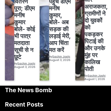
वितरण
पहुंचे डीएम
अराजकता,
पूरा; डीएम
मनीष
ग्रामीणों ने
मनीष
कुमार,
दो युवकों
कुमार
बोले- अब
को
बोले- कोई
सड़क की
पकड़कर
भी पात्र
लड़ाई मेरी,
पिटाई की
मतदाता
आप चिंता
और उनके
सूची से न
मत करें
मुंह पर
छूटे
by
Sachin Joshi
August 3, 2026
कालिख
by
Sachin Joshi
August 3, 2026
पोती
by
Sachin Joshi
August 1, 2026
The News Bomb
Recent Posts