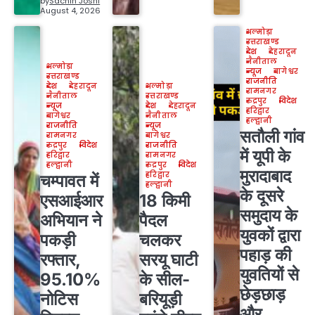
by
Sachin Joshi
August 4, 2026
अल्मोड़ा
उत्तराखण्ड
देश
देहरादून
नैनीताल
अल्मोड़ा
न्यूज
बागेश्वर
उत्तराखण्ड
राजनीति
देश
देहरादून
अल्मोड़ा
रामनगर
नैनीताल
उत्तराखण्ड
रुद्रपुर
विदेश
न्यूज
देश
देहरादून
हरिद्वार
बागेश्वर
नैनीताल
हल्द्वानी
राजनीति
न्यूज
सतौली गांव
रामनगर
बागेश्वर
रुद्रपुर
विदेश
राजनीति
में यूपी के
हरिद्वार
रामनगर
हल्द्वानी
रुद्रपुर
विदेश
मुरादाबाद
हरिद्वार
चम्पावत में
हल्द्वानी
के दूसरे
एसआईआर
18 किमी
समुदाय के
अभियान ने
पैदल
युवकों द्वारा
पकड़ी
चलकर
पहाड़ की
रफ्तार,
सरयू घाटी
युवतियों से
95.10%
के सील-
छेड़छाड़
नोटिस
बरियूड़ी
और