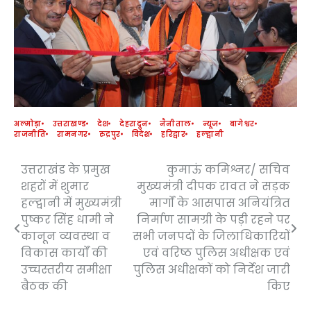
अल्मोड़ा
उत्तराखण्ड
देश
देहरादून
नैनीताल
न्यूज
बागेश्वर
राजनीति
रामनगर
रुद्रपुर
विदेश
हरिद्वार
हल्द्वानी
उत्तराखंड के प्रमुख
कुमाऊं कमिश्नर/ सचिव
Post
शहरों में शुमार
मुख्यमंत्री दीपक रावत ने सड़क
navigation
हल्द्वानी में मुख्यमंत्री
मार्गों के आसपास अनियंत्रित
पुष्कर सिंह धामी ने
निर्माण सामग्री के पड़ी रहने पर
कानून व्यवस्था व
सभी जनपदों के जिलाधिकारियों
विकास कार्यों की
एवं वरिष्ठ पुलिस अधीक्षक एवं
उच्चस्तरीय समीक्षा
पुलिस अधीक्षकों को निर्देश जारी
बैठक की
किए