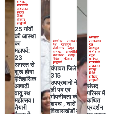
बागेश्वर
राजनीति
रामनगर
रुद्रपुर
विदेश
हरिद्वार
हल्द्वानी
25 गांवों
की आस्था
अल्मोड़ा
अल्मोड़ा
उत्तराखण्ड
उत्तराखण्ड
का
देश
देहरादून
देश
नैनीताल
न्यूज
देहरादून
महापर्व:
बागेश्वर
राजनीति
नैनीताल
रामनगर
रुद्रपुर
न्यूज
23
विदेश
हरिद्वार
बागेश्वर
हल्द्वानी
राजनीति
अगस्त से
रामनगर
चंपावत जिले के
रुद्रपुर
शुरू होगा
विदेश
315
हरिद्वार
ऐतिहासिक
हल्द्वानी
उपप्रधानों ने
आषाढ़ी
संसद
ली पद एवं
वायु रथ
परिसर में
गोपनीयता की
महोत्सव।
कथित
शपथ , चारों
तैयारी
प्रदर्शन
विकासखंडों में