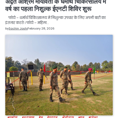
अद्वैत आश्रम मायावती के धर्मार्थ चिकित्सालय में
वर्ष का पहला निशुल्क ईएनटी शिविर शुरू
फोटो – धर्मार्थ चिकित्सालय में निशुल्क उपचार के लिए अपनी बारी का
इंतजार करते । फोटो – महिला…
by
Sachin Joshi
February 28, 2026
अल्मोड़ा
उत्तराखण्ड
देश
देहरादून
नैनीताल
न्यूज
बागेश्वर