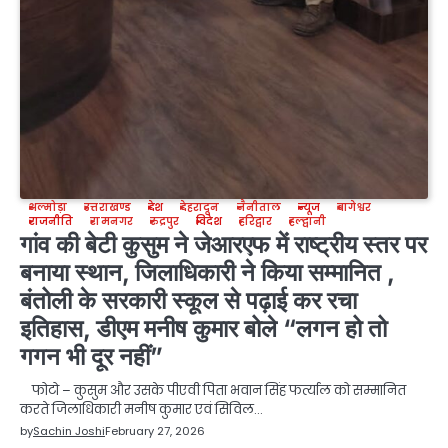
अल्मोड़ा
उत्तराखण्ड
देश
देहरादून
नैनीताल
न्यूज
बागेश्वर
राजनीति
रामनगर
रुद्रपुर
विदेश
हरिद्वार
हल्द्वानी
गांव की बेटी कुसुम ने जेआरएफ में राष्ट्रीय स्तर पर
बनाया स्थान, जिलाधिकारी ने किया सम्मानित ,
बंतोली के सरकारी स्कूल से पढ़ाई कर रचा
इतिहास, डीएम मनीष कुमार बोले “लगन हो तो
गगन भी दूर नहीं”
फोटो – कुसुम और उसके पीएवी पिता भवान सिंह फर्त्याल को सम्मानित
करते जिलाधिकारी मनीष कुमार एवं सिविल…
by
Sachin Joshi
February 27, 2026