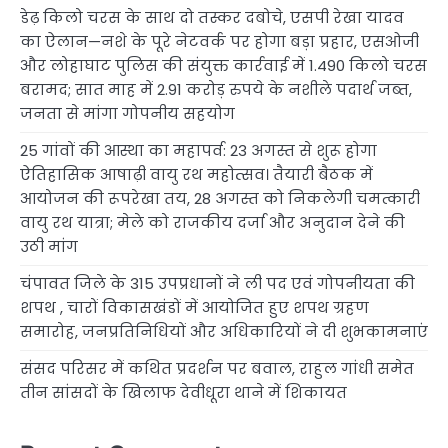
डेढ़ किलो चरस के साथ दो तस्कर दबोचे, एसपी रेखा यादव
का ऐलान—नशे के पूरे नेटवर्क पर होगा बड़ा प्रहार, एसओजी
और लोहाघाट पुलिस की संयुक्त कार्रवाई में 1.490 किलो चरस
बरामद; सात माह में 2.91 करोड़ रुपये के नशीले पदार्थ जब्त,
जनता से मांगा गोपनीय सहयोग
25 गांवों की आस्था का महापर्व: 23 अगस्त से शुरू होगा
ऐतिहासिक आषाढ़ी वायु रथ महोत्सव। तैयारी बैठक में
आयोजन की रूपरेखा तय, 28 अगस्त को निकलेगी चमत्कारी
वायु रथ यात्रा; मेले को राजकीय दर्जा और अनुदान देने की
उठी मांग
चंपावत जिले के 315 उपप्रधानों ने ली पद एवं गोपनीयता की
शपथ , चारों विकासखंडों में आयोजित हुए शपथ ग्रहण
समारोह, जनप्रतिनिधियों और अधिकारियों ने दी शुभकामनाएं
संसद परिसर में कथित प्रदर्शन पर बवाल, राहुल गांधी समेत
तीन सांसदों के खिलाफ देवीधूरा थाने में शिकायत