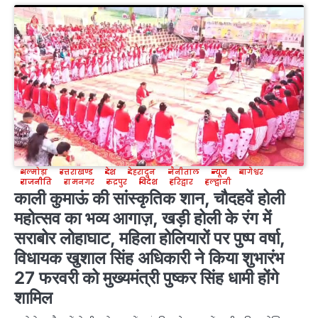
अल्मोड़ा
उत्तराखण्ड
देश
देहरादून
नैनीताल
न्यूज
बागेश्वर
राजनीति
रामनगर
रुद्रपुर
विदेश
हरिद्वार
हल्द्वानी
काली कुमाऊं की सांस्कृतिक शान, चौदहवें होली
महोत्सव का भव्य आगाज़, खड़ी होली के रंग में
सराबोर लोहाघाट, महिला होलियारों पर पुष्प वर्षा,
विधायक खुशाल सिंह अधिकारी ने किया शुभारंभ
27 फरवरी को मुख्यमंत्री पुष्कर सिंह धामी होंगे
शामिल