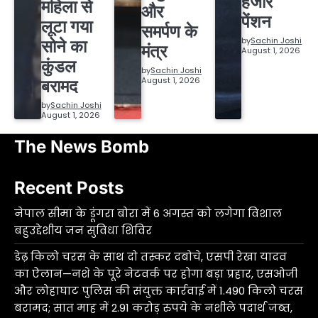
हजार
महिला से
और
पेंशन
लूटा गया
समर्पण के
by
Sachin Joshi
सोने का
मंत्र
August 1, 2026
कुंडल
by
Sachin Joshi
August 1, 2026
बरामद
by
Sachin Joshi
August 1, 2026
The News Bomb
Recent Posts
नेपाल सीमा के डूंगरा बोरा में 6 अगस्त को लगेगा विशाल
बहुउद्देशीय जन सुविधा शिविर
डेढ़ किलो चरस के साथ दो तस्कर दबोचे, एसपी रेखा यादव
का ऐलान—नशे के पूरे नेटवर्क पर होगा बड़ा प्रहार, एसओजी
और लोहाघाट पुलिस की संयुक्त कार्रवाई में 1.490 किलो चरस
बरामद; सात माह में 2.91 करोड़ रुपये के नशीले पदार्थ जब्त,