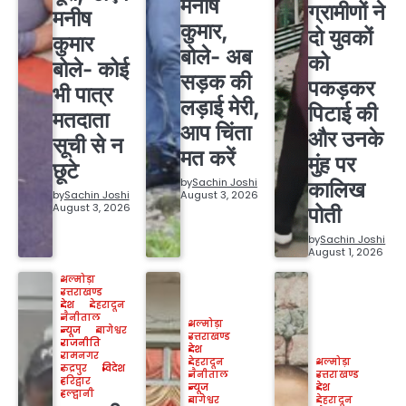
मनीष
ग्रामीणों ने
मनीष
कुमार,
दो युवकों
कुमार
बोले- अब
को
बोले- कोई
सड़क की
पकड़कर
भी पात्र
लड़ाई मेरी,
पिटाई की
मतदाता
आप चिंता
और उनके
सूची से न
मत करें
मुंह पर
छूटे
by
Sachin Joshi
कालिख
by
Sachin Joshi
August 3, 2026
August 3, 2026
पोती
by
Sachin Joshi
August 1, 2026
अल्मोड़ा
उत्तराखण्ड
देश
देहरादून
नैनीताल
अल्मोड़ा
न्यूज
बागेश्वर
उत्तराखण्ड
राजनीति
देश
रामनगर
देहरादून
अल्मोड़ा
रुद्रपुर
विदेश
नैनीताल
उत्तराखण्ड
हरिद्वार
न्यूज
देश
हल्द्वानी
बागेश्वर
देहरादून