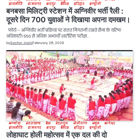
राजनीति
रामनगर
रुद्रपुर
विदेश
हरिद्वार
हल्द्वानी
बनबसा मिलिट्री स्टेशन में अग्निवीर भर्ती रैली :
दूसरे दिन 700 युवाओं ने दिखाया अपना दमखम।
फोटो – अग्निवीर भर्ती प्रक्रिया पर सतत निगरानी रखते सैना के वरिष्ठ
अधिकारी। 550 से अधिक अभ्यर्थी शारीरिक परीक्षा…
by
Sachin Joshi
February 28, 2026
अल्मोड़ा
उत्तराखण्ड
देश
देहरादून
नैनीताल
न्यूज
बागेश्वर
राजनीति
रामनगर
रुद्रपुर
विदेश
हरिद्वार
हल्द्वानी
लोहाघाट होली महोत्सव में एक दल की दो