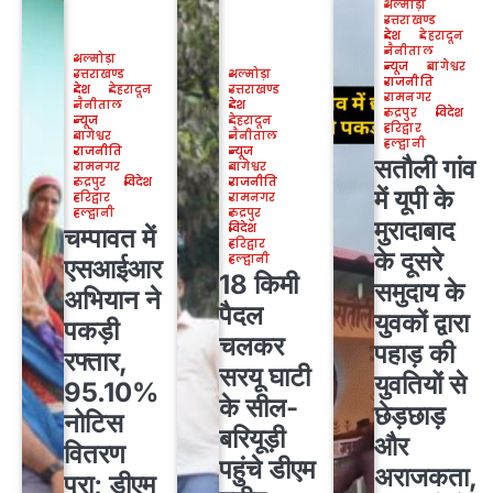
अल्मोड़ा
उत्तराखण्ड
देश
देहरादून
नैनीताल
अल्मोड़ा
न्यूज
बागेश्वर
उत्तराखण्ड
अल्मोड़ा
राजनीति
देश
देहरादून
उत्तराखण्ड
रामनगर
नैनीताल
देश
रुद्रपुर
विदेश
न्यूज
देहरादून
हरिद्वार
बागेश्वर
नैनीताल
हल्द्वानी
राजनीति
न्यूज
सतौली गांव
रामनगर
बागेश्वर
रुद्रपुर
विदेश
राजनीति
में यूपी के
हरिद्वार
रामनगर
हल्द्वानी
रुद्रपुर
मुरादाबाद
विदेश
चम्पावत में
हरिद्वार
के दूसरे
हल्द्वानी
एसआईआर
18 किमी
समुदाय के
अभियान ने
पैदल
युवकों द्वारा
पकड़ी
चलकर
पहाड़ की
रफ्तार,
सरयू घाटी
युवतियों से
95.10%
के सील-
छेड़छाड़
नोटिस
बरियूड़ी
और
वितरण
पहुंचे डीएम
अराजकता,
पूरा; डीएम