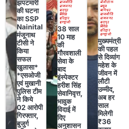
झपटमारी
राजनीति
नैनीताल
रामनगर
न्यूज
की घटना
रुद्रपुर
बागेश्वर
विदेश
राजनीति
का SSP
हरिद्वार
रामनगर
हल्द्वानी
रुद्रपुर
Nainital
विदेश
38 साल
हरिद्वार
मंजूनाथ
हल्द्वानी
10 माह
मुख्यमंत्री
टीसी ने
की
की पहल
किया
गौरवशाली
से दिव्यांग
सफल
सेवा के
महेश के
खुलासा*
बाद
जीवन में
*एसओजी
इंस्पेक्टर
लौटी
एवं मुखानी
हरीश सिंह
उम्मीद,
पुलिस टीम
सेवानिवृत्त,
अब हर
ने किये
भावुक
साल
02 आरोपी
विदाई में
मिलेगी
गिरफ्तार,
दिए
₹36
बुजुर्ग
अनुशासन