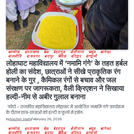
अल्मोड़ा
उत्तराखण्ड
देश
देहरादून
नैनीताल
न्यूज
बागेश्वर
राजनीति
रामनगर
रुद्रपुर
विदेश
हरिद्वार
हल्द्वानी
लोहाघाट महाविद्यालय में ‘नमामि गंगे’ के तहत हर्बल
होली का संदेश, छात्राओं ने सीखे प्राकृतिक रंग
बनाने के गुर , कैमिकल रंगों से बचाव और जल
संरक्षण पर जागरूकता, वैली क्रिएशन ने सिखाया
हल्दी-नीम से अबीर गुलाल बनाना
फोटो – राजकीय महाविद्यालय लोहाघाट में आयोजित ‘नमामि गंगे’ कार्यक्रम
के दौरान छात्र-छात्राओं को हल्दी व फूलों से हर्बल…
by
Sachin Joshi
February 26, 2026
अल्मोड़ा
उत्तराखण्ड
देश
देहरादून
नैनीताल
न्यूज
बागेश्वर
राजनीति
रामनगर
रुद्रपुर
विदेश
हरिद्वार
हल्द्वानी