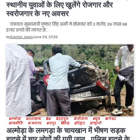
स्थानीय युवाओं के लिए खुलेंगे रोजगार और
स्वरोजगार के नए अवसर
चंपावत। मुख्यमंत्री पुष्कर सिंह धामी ने सोमवार को 3 करोड़ 39 लाख 98
हजार रुपये की लागत से…
by
Sachin Joshi
June 29, 2026
अल्मोड़ा
उत्तराखण्ड
देश
देहरादून
नैनीताल
न्यूज
बागेश्वर
राजनीति
रामनगर
रुद्रपुर
विदेश
हरिद्वार
हल्द्वानी
अल्मोड़ा के लमगड़ा के चायखान में भीषण सड़क
हादसे में चार लोगों की गयी जान , पुलिस हादसे के