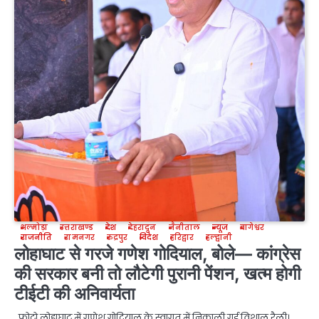
अल्मोड़ा
उत्तराखण्ड
देश
देहरादून
नैनीताल
न्यूज
बागेश्वर
राजनीति
रामनगर
रुद्रपुर
विदेश
हरिद्वार
हल्द्वानी
लोहाघाट से गरजे गणेश गोदियाल, बोले— कांग्रेस
की सरकार बनी तो लौटेगी पुरानी पेंशन, खत्म होगी
टीईटी की अनिवार्यता
फोटो लोहाघाट में गणेश गोदियाल के स्वागत में निकाली गई विशाल रैली।