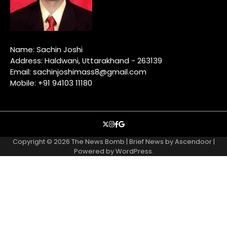
Name: Sachin Joshi
Address: Haldwani, Uttarakhand - 263139
Email: sachinjoshimass8@gmail.com
Mobile: +91 94103 11180
X
instagram
facebook
google
Copyright © 2026
The News Bomb
| Brief News by
Ascendoor
|
Powered by
WordPress
.