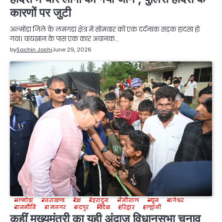
कारणों पर जुटी
अल्मोड़ा जिले के लमगड़ा क्षेत्र में सोमवार को एक दर्दनाक सड़क हादसा हो
गया। चायखान के पास एक कार अचानक…
by
Sachin Joshi
June 29, 2026
अल्मोड़ा
उत्तराखण्ड
देश
देहरादून
नैनीताल
न्यूज
बागेश्वर
राजनीति
रामनगर
रुद्रपुर
विदेश
हरिद्वार
हल्द्वानी
कहीं मुख्यमंत्री का यही अंदाज विधानसभा चुनाव