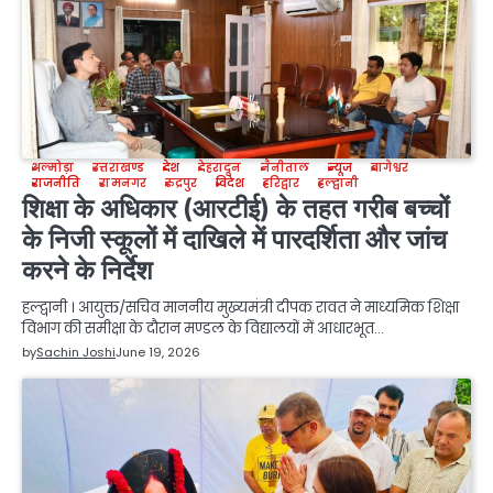
अल्मोड़ा
उत्तराखण्ड
देश
देहरादून
नैनीताल
न्यूज
बागेश्वर
राजनीति
रामनगर
रुद्रपुर
विदेश
हरिद्वार
हल्द्वानी
शिक्षा के अधिकार (आरटीई) के तहत गरीब बच्चों
के निजी स्कूलों में दाखिले में पारदर्शिता और जांच
करने के निर्देश
हल्द्वानी । आयुक्त/सचिव माननीय मुख्यमंत्री दीपक रावत ने माध्यमिक शिक्षा
विभाग की समीक्षा के दौरान मण्डल के विद्यालयों में आधारभूत…
by
Sachin Joshi
June 19, 2026