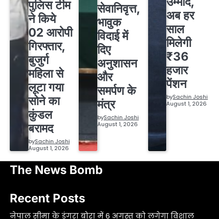
उम्मीद,
पुलिस टीम
सेवानिवृत्त,
अब हर
ने किये
भावुक
साल
02 आरोपी
विदाई में
मिलेगी
गिरफ्तार,
दिए
₹36
बुजुर्ग
अनुशासन
हजार
महिला से
और
पेंशन
लूटा गया
समर्पण के
by
Sachin Joshi
सोने का
मंत्र
August 1, 2026
कुंडल
by
Sachin Joshi
August 1, 2026
बरामद
by
Sachin Joshi
August 1, 2026
The News Bomb
Recent Posts
नेपाल सीमा के डूंगरा बोरा में 6 अगस्त को लगेगा विशाल