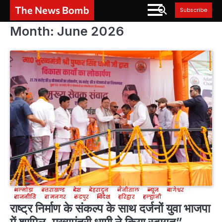
Skip
The News Bomb
Subscribe
to
content
Month:
June 2026
अल्मोड़ा
उत्तराखण्ड
देश
देहरादून
नैनीताल
न्यूज
बागेश्वर
राजनीति
रामनगर
रुद्रपुर
विदेश
हरिद्वार
हल्द्वानी
राष्ट्र निर्माण के संकल्प के साथ दर्जनों युवा भाजपा