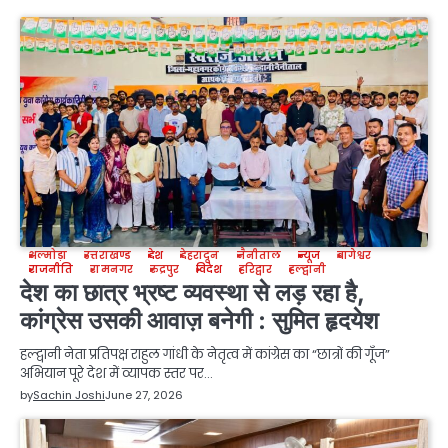
अल्मोड़ा
उत्तराखण्ड
देश
देहरादून
नैनीताल
न्यूज
बागेश्वर
राजनीति
रामनगर
रुद्रपुर
विदेश
हरिद्वार
हल्द्वानी
देश का छात्र भ्रष्ट व्यवस्था से लड़ रहा है,
कांग्रेस उसकी आवाज़ बनेगी : सुमित हृदयेश
हल्द्वानी नेता प्रतिपक्ष राहुल गांधी के नेतृत्व में कांग्रेस का “छात्रों की गूँज”
अभियान पूरे देश में व्यापक स्तर पर…
by
Sachin Joshi
June 27, 2026