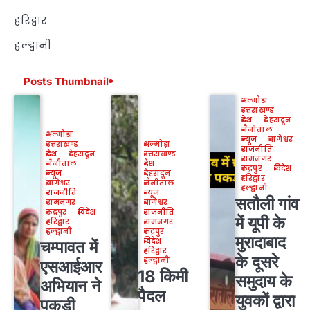
हरिद्वार
हल्द्वानी
Posts Thumbnail
अल्मोड़ा
उत्तराखण्ड
देश
देहरादून
नैनीताल
अल्मोड़ा
न्यूज
बागेश्वर
उत्तराखण्ड
अल्मोड़ा
राजनीति
देश
देहरादून
उत्तराखण्ड
रामनगर
नैनीताल
देश
रुद्रपुर
विदेश
न्यूज
देहरादून
हरिद्वार
बागेश्वर
नैनीताल
हल्द्वानी
राजनीति
न्यूज
सतौली गांव
रामनगर
बागेश्वर
रुद्रपुर
विदेश
राजनीति
में यूपी के
हरिद्वार
रामनगर
हल्द्वानी
रुद्रपुर
मुरादाबाद
विदेश
चम्पावत में
हरिद्वार
के दूसरे
हल्द्वानी
एसआईआर
18 किमी
समुदाय के
अभियान ने
पैदल
युवकों द्वारा
पकड़ी