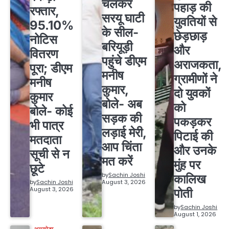
चलकर
पहाड़ की
रफ्तार,
सरयू घाटी
युवतियों से
95.10%
के सील-
छेड़छाड़
नोटिस
बरियूड़ी
और
वितरण
पहुंचे डीएम
अराजकता,
पूरा; डीएम
मनीष
ग्रामीणों ने
मनीष
कुमार,
दो युवकों
कुमार
बोले- अब
को
बोले- कोई
सड़क की
पकड़कर
भी पात्र
लड़ाई मेरी,
पिटाई की
मतदाता
आप चिंता
और उनके
सूची से न
मत करें
मुंह पर
छूटे
by
Sachin Joshi
कालिख
by
Sachin Joshi
August 3, 2026
August 3, 2026
पोती
by
Sachin Joshi
August 1, 2026