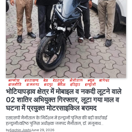
अल्मोड़ा
उत्तराखण्ड
देश
देहरादून
नैनीताल
न्यूज
बागेश्वर
राजनीति
रामनगर
रुद्रपुर
विदेश
हरिद्वार
हल्द्वानी
भोटियापड़ाव क्षेत्र में मोबाइल व नकदी लूटने वाले
02 शातिर अभियुक्त गिरफ्तार, लूटा गया माल व
घटना में प्रयुक्त मोटरसाइकिल बरामद
एसएसपी नैनीताल के निर्देशन में हल्द्वानी पुलिस की बड़ी कार्रवाई
हल्द्वानी।वरिष्ठ पुलिस अधीक्षक जनपद नैनीताल, डॉ. मंजूनाथ…
by
Sachin Joshi
June 29, 2026