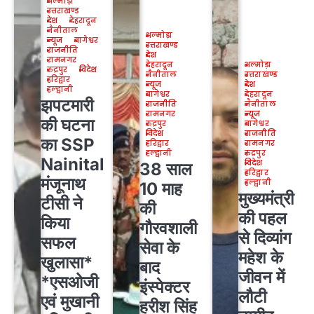
अल्मोड़ा
उत्तराखण्ड
देश
देहरादून
नैनीताल
अल्मोड़ा
न्यूज
बागेश्वर
उत्तराखण्ड
राजनीति
देश
रामनगर
देहरादून
अल्मोड़ा
रुद्रपुर
विदेश
नैनीताल
उत्तराखण्ड
हरिद्वार
न्यूज
देश
हल्द्वानी
बागेश्वर
देहरादून
झपटमारी
राजनीति
नैनीताल
रामनगर
न्यूज
की घटना
रुद्रपुर
बागेश्वर
विदेश
राजनीति
का SSP
हरिद्वार
रामनगर
हल्द्वानी
रुद्रपुर
Nainital
विदेश
38 साल
हरिद्वार
मंजूनाथ
हल्द्वानी
10 माह
मुख्यमंत्री
टीसी ने
की
की पहल
किया
गौरवशाली
से दिव्यांग
सफल
सेवा के
महेश के
खुलासा*
बाद
जीवन में
*एसओजी
इंस्पेक्टर
लौटी
एवं मुखानी
हरीश सिंह