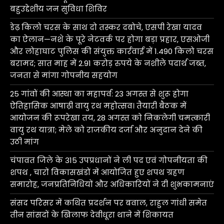
बहुउद्देशीय जन सुविधा शिविर
डेढ़ किलो चरस के साथ दो तस्कर दबोचे, एसपी रेखा यादव
का ऐलान—नशे के पूरे नेटवर्क पर होगा बड़ा प्रहार, एसओजी
और लोहाघाट पुलिस की संयुक्त कार्रवाई में 1.490 किलो चरस
बरामद; सात माह में 2.91 करोड़ रुपये के नशीले पदार्थ जब्त,
जनता से मांगा गोपनीय सहयोग
25 गांवों की आस्था का महापर्व: 23 अगस्त से शुरू होगा
ऐतिहासिक आषाढ़ी वायु रथ महोत्सव। तैयारी बैठक में
आयोजन की रूपरेखा तय, 28 अगस्त को निकलेगी चमत्कारी
वायु रथ यात्रा; मेले को राजकीय दर्जा और अनुदान देने की
उठी मांग
चंपावत जिले के 315 उपप्रधानों ने ली पद एवं गोपनीयता की
शपथ , चारों विकासखंडों में आयोजित हुए शपथ ग्रहण
समारोह, जनप्रतिनिधियों और अधिकारियों ने दी शुभकामनाएं
संसद परिसर में कथित प्रदर्शन पर बवाल, राहुल गांधी समेत
तीन सांसदों के खिलाफ देवीधूरा थाने में शिकायत