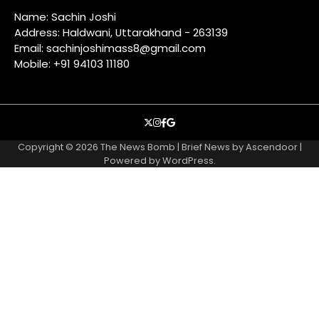
Name: Sachin Joshi
Address: Haldwani, Uttarakhand - 263139
Email: sachinjoshimass8@gmail.com
Mobile: +91 94103 11180
X
instagram
facebook
google
Copyright © 2026
The News Bomb
| Brief News by
Ascendoor
|
Powered by
WordPress
.