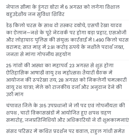
नेपाल सीमा के डूंगरा बोरा में 6 अगस्त को लगेगा विशाल
बहुउद्देशीय जन सुविधा शिविर
डेढ़ किलो चरस के साथ दो तस्कर दबोचे, एसपी रेखा यादव
का ऐलान—नशे के पूरे नेटवर्क पर होगा बड़ा प्रहार, एसओजी
और लोहाघाट पुलिस की संयुक्त कार्रवाई में 1.490 किलो चरस
बरामद; सात माह में 2.91 करोड़ रुपये के नशीले पदार्थ जब्त,
जनता से मांगा गोपनीय सहयोग
25 गांवों की आस्था का महापर्व: 23 अगस्त से शुरू होगा
ऐतिहासिक आषाढ़ी वायु रथ महोत्सव। तैयारी बैठक में
आयोजन की रूपरेखा तय, 28 अगस्त को निकलेगी चमत्कारी
वायु रथ यात्रा; मेले को राजकीय दर्जा और अनुदान देने की
उठी मांग
चंपावत जिले के 315 उपप्रधानों ने ली पद एवं गोपनीयता की
शपथ , चारों विकासखंडों में आयोजित हुए शपथ ग्रहण
समारोह, जनप्रतिनिधियों और अधिकारियों ने दी शुभकामनाएं
संसद परिसर में कथित प्रदर्शन पर बवाल, राहुल गांधी समेत