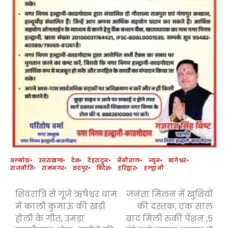
अल्मोड़ा
उत्तराखण्ड
देश
देहरादून
नैनीताल
न्यूज
बागेश्वर
राजनीति
रामनगर
रुद्रपुर
विदेश
हरिद्वार
हल्द्वानी
शिवरात्रि से गूंजे ऋषेश्वर धाम
जनता मिलन में खुशियों
Post
में काली कुमाऊं की खड़ी
की दस्तक, एक साल
navigation
होली के गीत, उमड़ा
बाद मिली रुकी पेंशन ,5