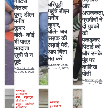
नोटिस
बरियूड़ी
और
वितरण
पहुंचे डीएम
अराजकता,
पूरा; डीएम
मनीष
ग्रामीणों ने
मनीष
कुमार,
दो युवकों
कुमार
बोले- अब
को
बोले- कोई
सड़क की
पकड़कर
भी पात्र
लड़ाई मेरी,
पिटाई की
मतदाता
आप चिंता
और उनके
सूची से न
मत करें
मुंह पर
छूटे
by
Sachin Joshi
कालिख
by
Sachin Joshi
August 3, 2026
August 3, 2026
पोती
by
Sachin Joshi
August 1, 2026
अल्मोड़ा
उत्तराखण्ड
देश
देहरादून
नैनीताल
अल्मोड़ा
न्यूज
बागेश्वर
उत्तराखण्ड
राजनीति