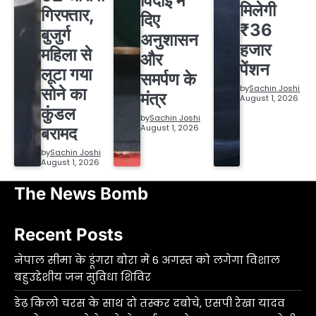
विदाई में
मिलेगी
गिरफ्तार,
दिए
₹36
बुजुर्ग
अनुशासन
हजार
महिला से
और
पेंशन
लूटा गया
समर्पण के
by
Sachin Joshi
सोने का
मंत्र
August 1, 2026
कुंडल
by
Sachin Joshi
August 1, 2026
बरामद
by
Sachin Joshi
August 1, 2026
The News Bomb
Recent Posts
नेपाल सीमा के डूंगरा बोरा में 6 अगस्त को लगेगा विशाल
बहुउद्देशीय जन सुविधा शिविर
डेढ़ किलो चरस के साथ दो तस्कर दबोचे, एसपी रेखा यादव