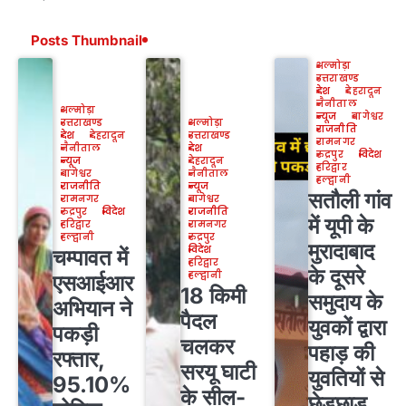
Posts Thumbnail
अल्मोड़ा
उत्तराखण्ड
देश
देहरादून
नैनीताल
अल्मोड़ा
न्यूज
बागेश्वर
उत्तराखण्ड
अल्मोड़ा
राजनीति
देश
देहरादून
उत्तराखण्ड
रामनगर
नैनीताल
देश
रुद्रपुर
विदेश
न्यूज
देहरादून
हरिद्वार
बागेश्वर
नैनीताल
हल्द्वानी
राजनीति
न्यूज
सतौली गांव
रामनगर
बागेश्वर
रुद्रपुर
विदेश
राजनीति
में यूपी के
हरिद्वार
रामनगर
हल्द्वानी
रुद्रपुर
मुरादाबाद
विदेश
चम्पावत में
हरिद्वार
के दूसरे
हल्द्वानी
एसआईआर
18 किमी
समुदाय के
अभियान ने
पैदल
युवकों द्वारा
पकड़ी
चलकर
पहाड़ की
रफ्तार,
सरयू घाटी
युवतियों से
95.10%
के सील-
छेड़छाड़