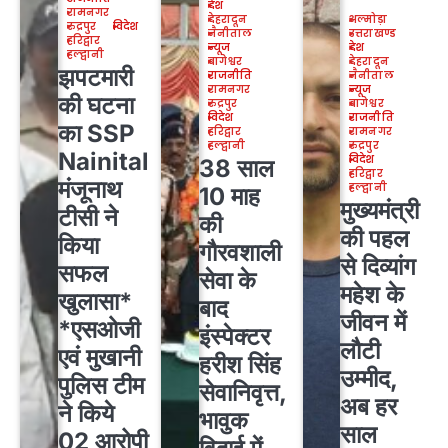
देश
रामनगर
देहरादून
अल्मोड़ा
रुद्रपुर
विदेश
नैनीताल
उत्तराखण्ड
हरिद्वार
न्यूज
देश
हल्द्वानी
बागेश्वर
देहरादून
झपटमारी
राजनीति
नैनीताल
रामनगर
न्यूज
की घटना
रुद्रपुर
बागेश्वर
विदेश
राजनीति
का SSP
हरिद्वार
रामनगर
हल्द्वानी
रुद्रपुर
Nainital
विदेश
38 साल
हरिद्वार
मंजूनाथ
हल्द्वानी
10 माह
मुख्यमंत्री
टीसी ने
की
की पहल
किया
गौरवशाली
से दिव्यांग
सफल
सेवा के
महेश के
खुलासा*
बाद
जीवन में
*एसओजी
इंस्पेक्टर
लौटी
एवं मुखानी
हरीश सिंह
उम्मीद,
पुलिस टीम
सेवानिवृत्त,
अब हर
ने किये
भावुक
साल
02 आरोपी