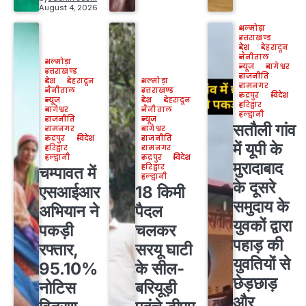
August 4, 2026
अल्मोड़ा
उत्तराखण्ड
देश
देहरादून
नैनीताल
अल्मोड़ा
न्यूज
बागेश्वर
उत्तराखण्ड
राजनीति
देश
देहरादून
अल्मोड़ा
रामनगर
नैनीताल
उत्तराखण्ड
रुद्रपुर
विदेश
न्यूज
देश
देहरादून
हरिद्वार
बागेश्वर
नैनीताल
हल्द्वानी
राजनीति
न्यूज
सतौली गांव
रामनगर
बागेश्वर
रुद्रपुर
विदेश
राजनीति
में यूपी के
हरिद्वार
रामनगर
हल्द्वानी
रुद्रपुर
विदेश
मुरादाबाद
हरिद्वार
चम्पावत में
हल्द्वानी
के दूसरे
एसआईआर
18 किमी
समुदाय के
अभियान ने
पैदल
युवकों द्वारा
पकड़ी
चलकर
पहाड़ की
रफ्तार,
सरयू घाटी
युवतियों से
95.10%
के सील-
छेड़छाड़
नोटिस
बरियूड़ी
और