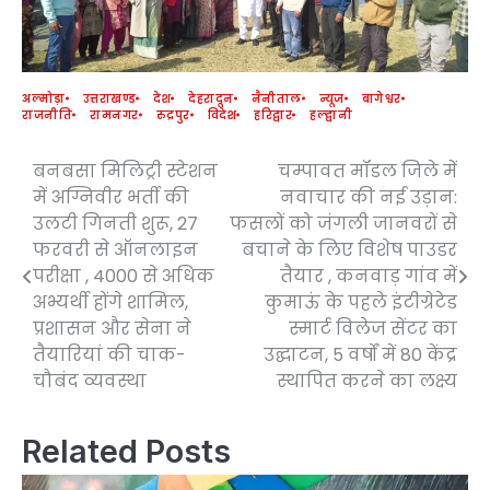
अल्मोड़ा
उत्तराखण्ड
देश
देहरादून
नैनीताल
न्यूज
बागेश्वर
राजनीति
रामनगर
रुद्रपुर
विदेश
हरिद्वार
हल्द्वानी
बनबसा मिलिट्री स्टेशन
चम्पावत मॉडल जिले में
Post
में अग्निवीर भर्ती की
नवाचार की नई उड़ान:
navigation
उलटी गिनती शुरू, 27
फसलों को जंगली जानवरों से
फरवरी से ऑनलाइन
बचाने के लिए विशेष पाउडर
परीक्षा , 4000 से अधिक
तैयार , कनवाड़ गांव में
अभ्यर्थी होंगे शामिल,
कुमाऊं के पहले इंटीग्रेटेड
प्रशासन और सेना ने
स्मार्ट विलेज सेंटर का
तैयारियां की चाक-
उद्घाटन, 5 वर्षों में 80 केंद्र
चौबंद व्यवस्था
स्थापित करने का लक्ष्य
Related Posts