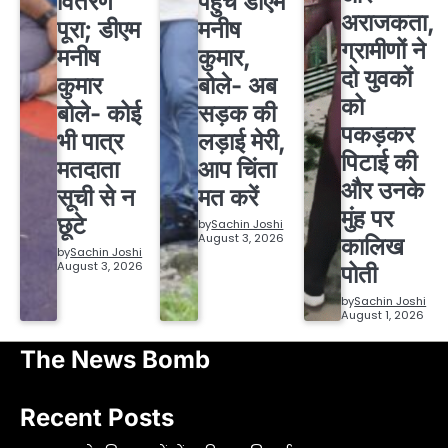
वितरण
पहुंचे डीएम
अराजकता,
पूरा; डीएम
मनीष
ग्रामीणों ने
मनीष
कुमार,
दो युवकों
कुमार
बोले- अब
को
बोले- कोई
सड़क की
पकड़कर
भी पात्र
लड़ाई मेरी,
पिटाई की
मतदाता
आप चिंता
और उनके
सूची से न
मत करें
मुंह पर
छूटे
by
Sachin Joshi
August 3, 2026
कालिख
by
Sachin Joshi
August 3, 2026
पोती
by
Sachin Joshi
August 1, 2026
The News Bomb
Recent Posts