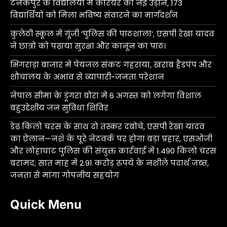
टनकपुर के विद्यालयों में करियर की नई उड़ान, 173
विद्यार्थियों को मिला भविष्य संवारने का मार्गदर्शन
कुलेठी स्कूल में गूंजी ‘पुलिस की पाठशाला’, एसपी रेखा यादव
ने छात्रों को पढ़ाया सुरक्षा और कानून का पाठ।
भिंगराड़ा बाजार में पेयजल संकट गहराया, खराब हैंडपंप और
शौचालय के अभाव से व्यापारी-जनता परेशान
नेपाल सीमा के डूंगरा बोरा में 6 अगस्त को लगेगा विशाल
बहुउद्देशीय जन सुविधा शिविर
डेढ़ किलो चरस के साथ दो तस्कर दबोचे, एसपी रेखा यादव
का ऐलान—नशे के पूरे नेटवर्क पर होगा बड़ा प्रहार, एसओजी
और लोहाघाट पुलिस की संयुक्त कार्रवाई में 1.490 किलो चरस
बरामद; सात माह में 2.91 करोड़ रुपये के नशीले पदार्थ जब्त,
जनता से मांगा गोपनीय सहयोग
Quick Menu