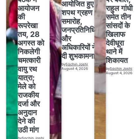
आयोजित हुए
आयोजन
राहुल गांधी
शपथ ग्रहण
की
समेत तीन
समारोह,
रूपरेखा
सांसदों के
जनप्रतिनिधियों
तय, 28
खिलाफ
और
अगस्त को
देवीधूरा
अधिकारियों ने
निकलेगी
थाने में
दी शुभकामनाएं
चमत्कारी
शिकायत
by
Sachin Joshi
वायु रथ
August 4, 2026
by
Sachin Joshi
August 4, 2026
यात्रा;
मेले को
राजकीय
दर्जा और
अनुदान
देने की
उठी मांग
by
Sachin Joshi