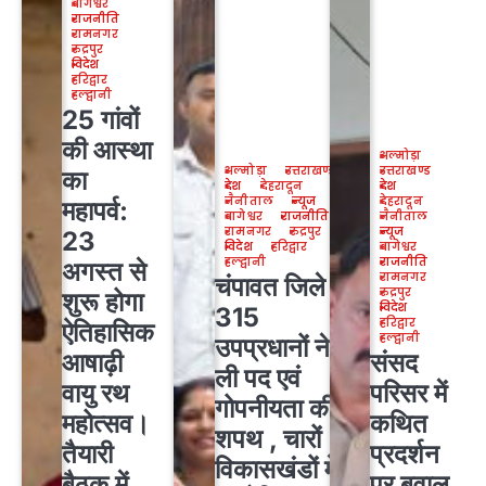
बागेश्वर
राजनीति
रामनगर
रुद्रपुर
विदेश
हरिद्वार
हल्द्वानी
25 गांवों
की आस्था
अल्मोड़ा
अल्मोड़ा
उत्तराखण्ड
उत्तराखण्ड
का
देश
देहरादून
देश
नैनीताल
न्यूज
देहरादून
महापर्व:
बागेश्वर
राजनीति
नैनीताल
रामनगर
रुद्रपुर
न्यूज
23
विदेश
हरिद्वार
बागेश्वर
हल्द्वानी
राजनीति
अगस्त से
रामनगर
चंपावत जिले के
रुद्रपुर
शुरू होगा
विदेश
315
हरिद्वार
ऐतिहासिक
हल्द्वानी
उपप्रधानों ने
आषाढ़ी
संसद
ली पद एवं
वायु रथ
परिसर में
गोपनीयता की
महोत्सव।
कथित
शपथ , चारों
तैयारी
प्रदर्शन
विकासखंडों में
बैठक में
पर बवाल,