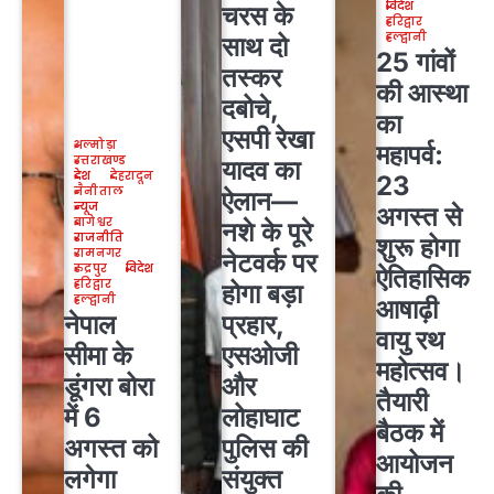
विदेश
चरस के
हरिद्वार
हल्द्वानी
साथ दो
25 गांवों
तस्कर
की आस्था
दबोचे,
का
एसपी रेखा
अल्मोड़ा
महापर्व:
उत्तराखण्ड
यादव का
देश
देहरादून
23
नैनीताल
ऐलान—
न्यूज
अगस्त से
बागेश्वर
नशे के पूरे
राजनीति
शुरू होगा
रामनगर
नेटवर्क पर
रुद्रपुर
विदेश
ऐतिहासिक
हरिद्वार
होगा बड़ा
हल्द्वानी
आषाढ़ी
नेपाल
प्रहार,
वायु रथ
सीमा के
एसओजी
महोत्सव।
डूंगरा बोरा
और
तैयारी
में 6
लोहाघाट
बैठक में
अगस्त को
पुलिस की
आयोजन
लगेगा
संयुक्त