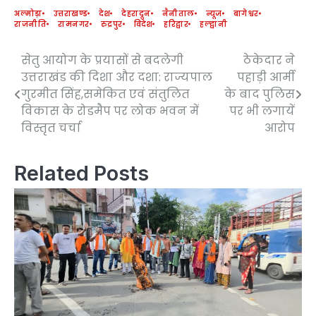
अल्मोड़ा
उत्तराखण्ड
देश
देहरादून
नैनीताल
न्यूज
बागेश्वर
राजनीति
रामनगर
रुद्रपुर
विदेश
हरिद्वार
हल्द्वानी
सेतु आयोग के प्रयासों से बदलेगी
ठेकेदार ने
Post
उत्तराखंड की दिशा और दशा: राज्यपाल
पहाड़ी आर्मी
navigation
गुरमीत सिंह,समेकित एवं संतुलित
के बाद पुलिस
विकास के रोडमैप पर लोक भवन में
पर भी लगायें
विस्तृत चर्चा
आरोप
Related Posts