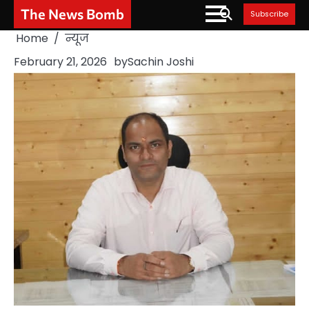
Skip
The News Bomb
Subscribe
to
Home
न्यूज
content
February 21, 2026
by
Sachin Joshi