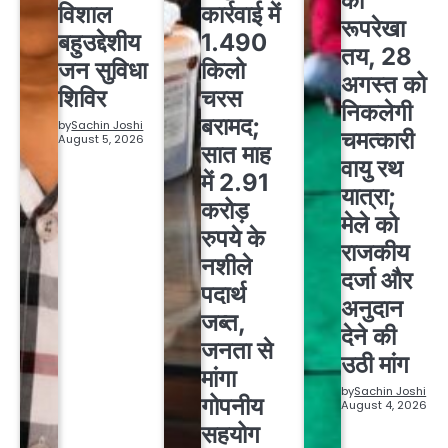
की
विशाल
कार्रवाई में
रूपरेखा
बहुउद्देशीय
1.490
तय, 28
जन सुविधा
किलो
अगस्त को
शिविर
चरस
निकलेगी
बरामद;
by
Sachin Joshi
चमत्कारी
August 5, 2026
सात माह
वायु रथ
में 2.91
यात्रा;
करोड़
मेले को
रुपये के
राजकीय
नशीले
दर्जा और
पदार्थ
अनुदान
जब्त,
देने की
जनता से
उठी मांग
मांगा
by
Sachin Joshi
गोपनीय
August 4, 2026
सहयोग