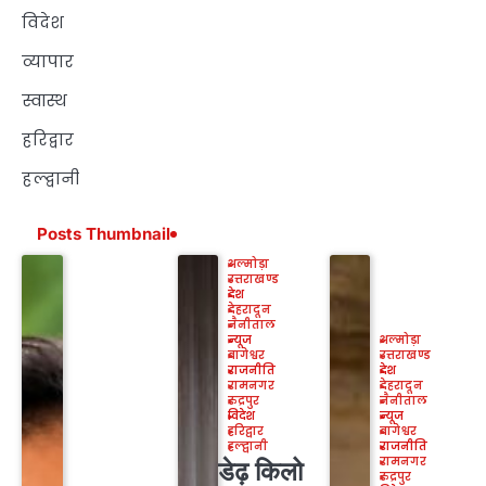
विदेश
व्यापार
स्वास्थ
हरिद्वार
हल्द्वानी
Posts Thumbnail
अल्मोड़ा
उत्तराखण्ड
देश
देहरादून
नैनीताल
न्यूज
अल्मोड़ा
बागेश्वर
उत्तराखण्ड
राजनीति
देश
रामनगर
देहरादून
रुद्रपुर
नैनीताल
विदेश
न्यूज
हरिद्वार
बागेश्वर
हल्द्वानी
राजनीति
रामनगर
डेढ़ किलो
रुद्रपुर