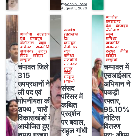
by
Sachin Joshi
August 5, 2026
अल्मोड़ा
उत्तराखण्ड
देश
देहरादून
अल्मोड़ा
नैनीताल
अल्मोड़ा
उत्तराखण्ड
उत्तराखण्ड
न्यूज
देश
देहरादून
देश
बागेश्वर
नैनीताल
न्यूज
देहरादून
राजनीति
बागेश्वर
राजनीति
नैनीताल
रामनगर
रामनगर
रुद्रपुर
न्यूज
रुद्रपुर
विदेश
विदेश
हरिद्वार
बागेश्वर
हरिद्वार
हल्द्वानी
राजनीति
हल्द्वानी
रामनगर
चंपावत जिले के
चम्पावत में
रुद्रपुर
विदेश
315
एसआईआर
हरिद्वार
हल्द्वानी
उपप्रधानों ने
अभियान ने
संसद
ली पद एवं
पकड़ी
परिसर में
गोपनीयता की
रफ्तार,
कथित
शपथ , चारों
95.10%
प्रदर्शन
विकासखंडों में
नोटिस
पर बवाल,
आयोजित हुए
वितरण
राहुल गांधी
शपथ ग्रहण
पूरा; डीएम