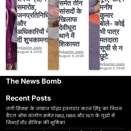
समेत तीन
समारोह,
मनीष
सांसदों के
जनप्रतिनिधियों
कुमार
खिलाफ
और
बोले- कोई
देवीधूरा
अधिकारियों ने
भी पात्र
थाने में
दी शुभकामनाएं
मतदाता
शिकायत
सूची से न
by
Sachin Joshi
August 4, 2026
by
Sachin Joshi
छूटे
August 4, 2026
by
Sachin Joshi
August 3, 2026
The News Bomb
Recent Posts
जंगी सिक्स’ के जांबाज योद्धा हवलदार करन सिंह का निधन
बैटल ऑफ वालोंग समेत 1962, 1965 और 1971 के युद्धों में
निभाई वीर सैनिक की भूमिका