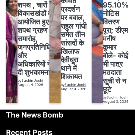
कथित
शपथ , चारों
95.10%
प्रदर्शन
विकासखंडों में
नोटिस
पर बवाल,
आयोजित हुए
वितरण
राहुल गांधी
शपथ ग्रहण
पूरा; डीएम
समेत तीन
समारोह,
मनीष
सांसदों के
जनप्रतिनिधियों
कुमार
खिलाफ
और
बोले- कोई
देवीधूरा
अधिकारियों ने
भी पात्र
थाने में
दी शुभकामनाएं
मतदाता
शिकायत
सूची से न
by
Sachin Joshi
August 4, 2026
by
Sachin Joshi
छूटे
August 4, 2026
by
Sachin Joshi
August 3, 2026
The News Bomb
Recent Posts