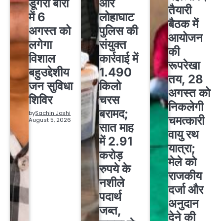
डूंगरा बोरा
और
तैयारी
में 6
लोहाघाट
बैठक में
अगस्त को
पुलिस की
आयोजन
लगेगा
संयुक्त
की
विशाल
कार्रवाई में
रूपरेखा
बहुउद्देशीय
1.490
तय, 28
जन सुविधा
किलो
अगस्त को
शिविर
चरस
निकलेगी
बरामद;
by
Sachin Joshi
चमत्कारी
August 5, 2026
सात माह
वायु रथ
में 2.91
यात्रा;
करोड़
मेले को
रुपये के
राजकीय
नशीले
दर्जा और
पदार्थ
अनुदान
जब्त,
देने की