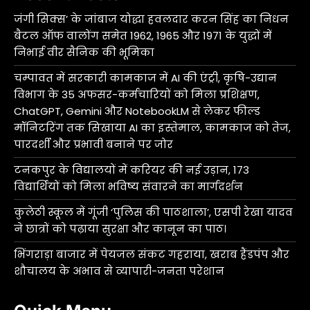
जंगी सिक्स’ के जांबाज योद्धा हवलदार करन सिंह का निधन
बैटल ऑफ वालोंग समेत 1962, 1965 और 1971 के युद्धों में
निभाई वीर सैनिक की भूमिका
चम्पावत में सरकारी कामकाज में AI की एंट्री, कृषि-उद्यान
विभाग के 35 अफसर-कर्मचारियों को मिला प्रशिक्षण,
ChatGPT, Gemini और NotebookLM से लेकर फील्ड
मॉनिटरिंग तक सिखाया AI का इस्तेमाल, कामकाज को तेज,
पारदर्शी और प्रभावी बनाने पर जोर
टनकपुर के विद्यालयों में करियर की नई उड़ान, 173
विद्यार्थियों को मिला भविष्य संवारने का मार्गदर्शन
कुलेठी स्कूल में गूंजी ‘पुलिस की पाठशाला’, एसपी रेखा यादव
ने छात्रों को पढ़ाया सुरक्षा और कानून का पाठ।
भिंगराड़ा बाजार में पेयजल संकट गहराया, खराब हैंडपंप और
शौचालय के अभाव से व्यापारी-जनता परेशान