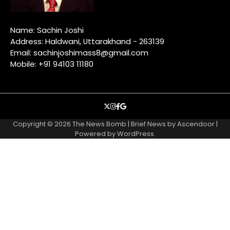
Name: Sachin Joshi
Address: Haldwani, Uttarakhand - 263139
Email: sachinjoshimass8@gmail.com
Mobile: +91 94103 11180
X
instagram
facebook
google
Copyright © 2026
The News Bomb
| Brief News by
Ascendoor
|
Powered by
WordPress
.