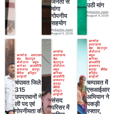
जनता से
उठी मांग
मांगा
by
Sachin Joshi
गोपनीय
August 4, 2026
सहयोग
by
Sachin Joshi
August 5, 2026
अल्मोड़ा
उत्तराखण्ड
देश
देहरादून
अल्मोड़ा
नैनीताल
अल्मोड़ा
उत्तराखण्ड
उत्तराखण्ड
न्यूज
देश
देहरादून
देश
बागेश्वर
नैनीताल
न्यूज
देहरादून
राजनीति
बागेश्वर
राजनीति
नैनीताल
रामनगर
रामनगर
रुद्रपुर
न्यूज
रुद्रपुर
विदेश
विदेश
हरिद्वार
बागेश्वर
हरिद्वार
हल्द्वानी
राजनीति
हल्द्वानी
रामनगर
चंपावत जिले के
चम्पावत में
रुद्रपुर
विदेश
315
एसआईआर
हरिद्वार
हल्द्वानी
उपप्रधानों ने
अभियान ने
संसद
ली पद एवं
पकड़ी
परिसर में
गोपनीयता की
रफ्तार,