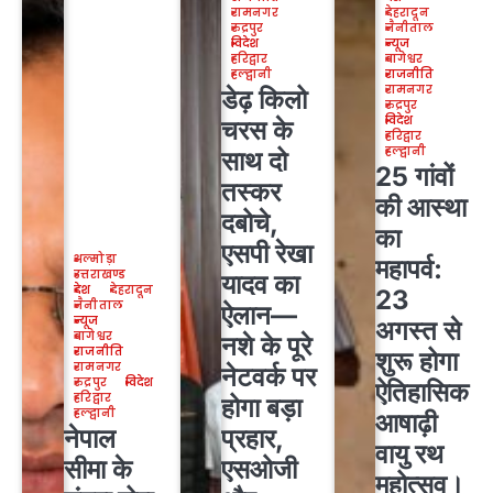
रामनगर
देहरादून
रुद्रपुर
नैनीताल
विदेश
न्यूज
हरिद्वार
बागेश्वर
हल्द्वानी
राजनीति
रामनगर
डेढ़ किलो
रुद्रपुर
विदेश
चरस के
हरिद्वार
हल्द्वानी
साथ दो
25 गांवों
तस्कर
की आस्था
दबोचे,
का
एसपी रेखा
अल्मोड़ा
महापर्व:
उत्तराखण्ड
यादव का
देश
देहरादून
23
नैनीताल
ऐलान—
न्यूज
अगस्त से
बागेश्वर
नशे के पूरे
राजनीति
शुरू होगा
रामनगर
नेटवर्क पर
रुद्रपुर
विदेश
ऐतिहासिक
हरिद्वार
होगा बड़ा
हल्द्वानी
आषाढ़ी
नेपाल
प्रहार,
वायु रथ
सीमा के
एसओजी
महोत्सव।