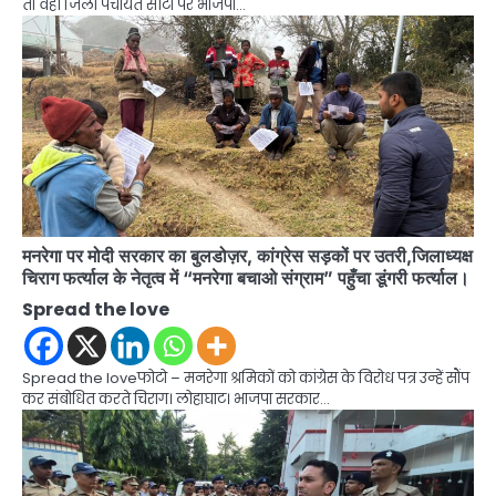
तो वहीं जिला पंचायत सीटों पर भाजपा…
मनरेगा पर मोदी सरकार का बुलडोज़र, कांग्रेस सड़कों पर उतरी,जिलाध्यक्ष
चिराग फर्त्याल के नेतृत्व में “मनरेगा बचाओ संग्राम” पहुँचा डूंगरी फर्त्याल।
Spread the love
Spread the loveफोटो – मनरेगा श्रमिकों को कांग्रेस के विरोध पत्र उन्हें सौंप
कर संबोधित करते चिराग। लोहाघाट। भाजपा सरकार…