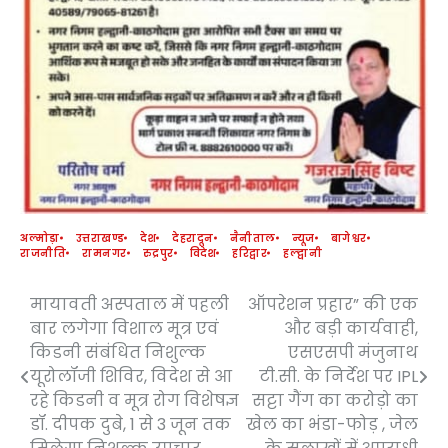
अल्मोड़ा
उत्तराखण्ड
देश
देहरादून
नैनीताल
न्यूज
बागेश्वर
राजनीति
रामनगर
रुद्रपुर
विदेश
हरिद्वार
हल्द्वानी
मायावती अस्पताल में पहली
ऑपरेशन प्रहार” की एक
Post
बार लगेगा विशाल मूत्र एवं
और बड़ी कार्यवाही,
navigation
किडनी संबंधित निशुल्क
एसएसपी मंजुनाथ
यूरोलॉजी शिविर, विदेश से आ
टी.सी. के निर्देश पर IPL
रहे किडनी व मूत्र रोग विशेषज्ञ
सट्टा गैंग का करोड़ो का
डॉ. दीपक दुबे, 1 से 3 जून तक
खेल का भंडा-फोड़ , जेल