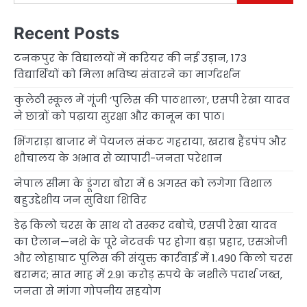
Recent Posts
टनकपुर के विद्यालयों में करियर की नई उड़ान, 173
विद्यार्थियों को मिला भविष्य संवारने का मार्गदर्शन
कुलेठी स्कूल में गूंजी ‘पुलिस की पाठशाला’, एसपी रेखा यादव
ने छात्रों को पढ़ाया सुरक्षा और कानून का पाठ।
भिंगराड़ा बाजार में पेयजल संकट गहराया, खराब हैंडपंप और
शौचालय के अभाव से व्यापारी-जनता परेशान
नेपाल सीमा के डूंगरा बोरा में 6 अगस्त को लगेगा विशाल
बहुउद्देशीय जन सुविधा शिविर
डेढ़ किलो चरस के साथ दो तस्कर दबोचे, एसपी रेखा यादव
का ऐलान—नशे के पूरे नेटवर्क पर होगा बड़ा प्रहार, एसओजी
और लोहाघाट पुलिस की संयुक्त कार्रवाई में 1.490 किलो चरस
बरामद; सात माह में 2.91 करोड़ रुपये के नशीले पदार्थ जब्त,
जनता से मांगा गोपनीय सहयोग