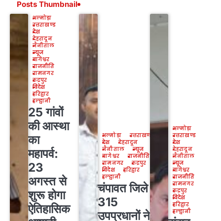
Posts Thumbnail
अल्मोड़ा
उत्तराखण्ड
देश
देहरादून
नैनीताल
न्यूज
बागेश्वर
राजनीति
रामनगर
रुद्रपुर
विदेश
हरिद्वार
हल्द्वानी
25 गांवों
की आस्था
अल्मोड़ा
अल्मोड़ा
उत्तराखण्ड
उत्तराखण्ड
का
देश
देहरादून
देश
नैनीताल
न्यूज
देहरादून
महापर्व:
बागेश्वर
राजनीति
नैनीताल
रामनगर
रुद्रपुर
न्यूज
23
विदेश
हरिद्वार
बागेश्वर
हल्द्वानी
राजनीति
अगस्त से
रामनगर
चंपावत जिले के
रुद्रपुर
शुरू होगा
विदेश
315
हरिद्वार
ऐतिहासिक
हल्द्वानी
उपप्रधानों ने