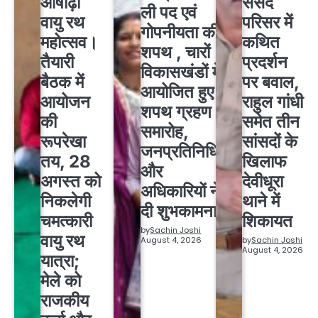
आषाढ़ी
संसद
ली पद एवं
वायु रथ
परिसर में
गोपनीयता की
महोत्सव।
कथित
शपथ , चारों
तैयारी
प्रदर्शन
विकासखंडों में
बैठक में
पर बवाल,
आयोजित हुए
आयोजन
राहुल गांधी
शपथ ग्रहण
की
समेत तीन
समारोह,
रूपरेखा
सांसदों के
जनप्रतिनिधियों
तय, 28
खिलाफ
और
अगस्त को
देवीधूरा
अधिकारियों ने
निकलेगी
थाने में
दी शुभकामनाएं
चमत्कारी
शिकायत
by
Sachin Joshi
वायु रथ
August 4, 2026
by
Sachin Joshi
August 4, 2026
यात्रा;
मेले को
राजकीय