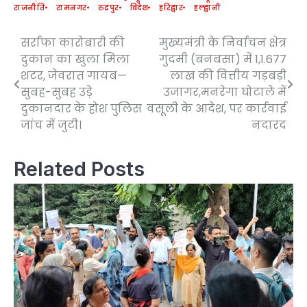
राजनीति
रामनगर
रुद्रपुर
विदेश
हरिद्वार
हल्द्वानी
सर्राफा कारोबारी की
मुख्यमंत्री के निर्वाचन क्षेत्र
Post
दुकान का खुला मिला
गुदमी (बनबसा) में 1,1.677
navigation
शटर, जेवरात गायब—
लाख की वित्तीय गड़बड़ी
सुबह-सुबह उड़े
उजागर,मनरेगा घोटाले में
दुकानदार के होश पुलिस
वसूली के आदेश, पर कार्रवाई
जांच में जुटी।
नदारद
Related Posts