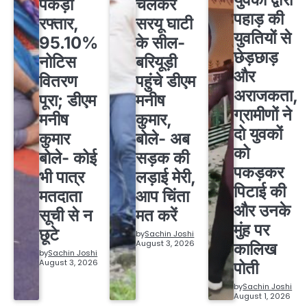
पकड़ी
चलकर
पहाड़ की
रफ्तार,
सरयू घाटी
युवतियों से
95.10%
के सील-
छेड़छाड़
नोटिस
बरियूड़ी
और
वितरण
पहुंचे डीएम
अराजकता,
पूरा; डीएम
मनीष
ग्रामीणों ने
मनीष
कुमार,
दो युवकों
कुमार
बोले- अब
को
बोले- कोई
सड़क की
पकड़कर
भी पात्र
लड़ाई मेरी,
पिटाई की
मतदाता
आप चिंता
और उनके
सूची से न
मत करें
मुंह पर
छूटे
by
Sachin Joshi
August 3, 2026
कालिख
by
Sachin Joshi
August 3, 2026
पोती
by
Sachin Joshi
August 1, 2026