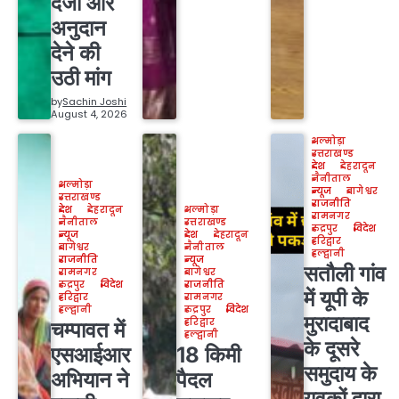
दर्जा और
अनुदान
देने की
उठी मांग
by
Sachin Joshi
August 4, 2026
अल्मोड़ा
उत्तराखण्ड
देश
देहरादून
नैनीताल
अल्मोड़ा
न्यूज
बागेश्वर
उत्तराखण्ड
राजनीति
देश
देहरादून
अल्मोड़ा
रामनगर
नैनीताल
उत्तराखण्ड
रुद्रपुर
विदेश
न्यूज
देश
देहरादून
हरिद्वार
बागेश्वर
नैनीताल
हल्द्वानी
राजनीति
न्यूज
सतौली गांव
रामनगर
बागेश्वर
रुद्रपुर
विदेश
राजनीति
में यूपी के
हरिद्वार
रामनगर
हल्द्वानी
रुद्रपुर
विदेश
मुरादाबाद
हरिद्वार
चम्पावत में
हल्द्वानी
के दूसरे
एसआईआर
18 किमी
समुदाय के
अभियान ने
पैदल
युवकों द्वारा