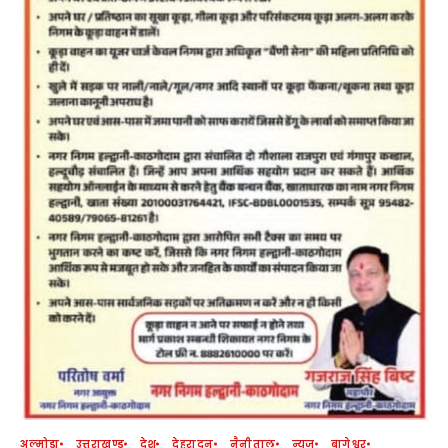
अल्मोड़ा
उत्तराखण्ड
देश
देहरादून
नैनीताल
न्यूज
बागेश्वर