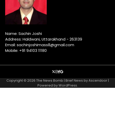
Name: Sachin Joshi
Address: Haldwani, Uttarakhand - 263139
Email: sachinjoshimass8@gmail.com
Mobile: +91 94103 11180
X
instagram
facebook
google
Copyright © 2026
The News Bomb
| Brief News by
Ascendoor
|
Powered by
WordPress
.