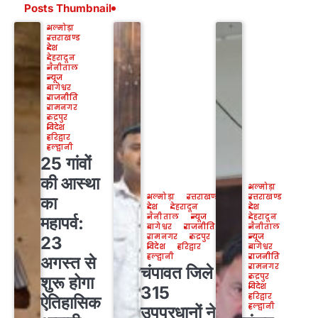
Posts Thumbnail
अल्मोड़ा
उत्तराखण्ड
देश
देहरादून
नैनीताल
न्यूज
बागेश्वर
राजनीति
रामनगर
रुद्रपुर
विदेश
हरिद्वार
हल्द्वानी
25 गांवों
की आस्था
अल्मोड़ा
अल्मोड़ा
उत्तराखण्ड
उत्तराखण्ड
का
देश
देहरादून
देश
नैनीताल
न्यूज
देहरादून
महापर्व:
बागेश्वर
राजनीति
नैनीताल
रामनगर
रुद्रपुर
न्यूज
23
विदेश
हरिद्वार
बागेश्वर
हल्द्वानी
राजनीति
अगस्त से
रामनगर
चंपावत जिले के
रुद्रपुर
शुरू होगा
विदेश
315
हरिद्वार
ऐतिहासिक
हल्द्वानी
उपप्रधानों ने