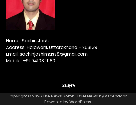
Name: Sachin Joshi
Address: Haldwani, Uttarakhand - 263139
Email: sachinjoshimass8@gmail.com
Mobile: +91 94103 11180
X
instagram
facebook
google
Copyright © 2026
The News Bomb
| Brief News by
Ascendoor
|
Powered by
WordPress
.