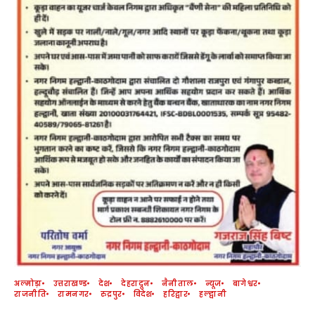
अल्मोड़ा
उत्तराखण्ड
देश
देहरादून
नैनीताल
न्यूज
बागेश्वर
राजनीति
रामनगर
रुद्रपुर
विदेश
हरिद्वार
हल्द्वानी