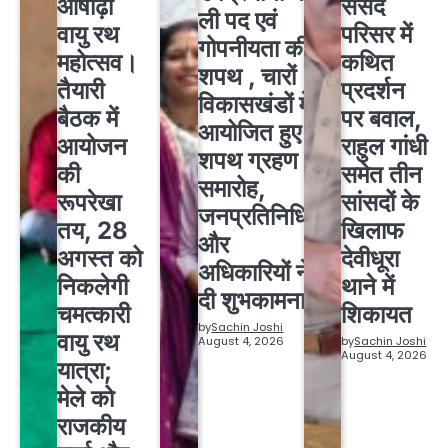
आषाढ़ी
संसद
ली पद एवं
वायु रथ
परिसर में
गोपनीयता की
महोत्सव।
कथित
शपथ , चारों
तैयारी
प्रदर्शन
विकासखंडों में
बैठक में
पर बवाल,
आयोजित हुए
आयोजन
राहुल गांधी
शपथ ग्रहण
की
समेत तीन
समारोह,
रूपरेखा
सांसदों के
जनप्रतिनिधियों
तय, 28
खिलाफ
और
अगस्त को
देवीधूरा
अधिकारियों ने
निकलेगी
थाने में
दी शुभकामनाएं
चमत्कारी
शिकायत
by
Sachin Joshi
वायु रथ
August 4, 2026
by
Sachin Joshi
August 4, 2026
यात्रा;
मेले को
राजकीय