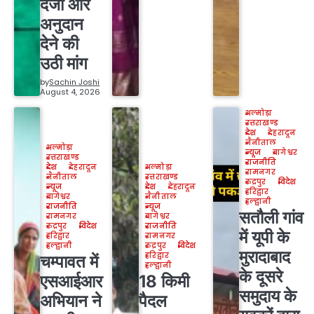
दर्जा और
अनुदान
देने की
उठी मांग
by
Sachin Joshi
August 4, 2026
अल्मोड़ा
उत्तराखण्ड
देश
देहरादून
नैनीताल
अल्मोड़ा
न्यूज
बागेश्वर
उत्तराखण्ड
राजनीति
देश
देहरादून
अल्मोड़ा
रामनगर
नैनीताल
उत्तराखण्ड
रुद्रपुर
विदेश
न्यूज
देश
देहरादून
हरिद्वार
बागेश्वर
नैनीताल
हल्द्वानी
राजनीति
न्यूज
सतौली गांव
रामनगर
बागेश्वर
रुद्रपुर
विदेश
राजनीति
में यूपी के
हरिद्वार
रामनगर
हल्द्वानी
रुद्रपुर
विदेश
मुरादाबाद
हरिद्वार
चम्पावत में
हल्द्वानी
के दूसरे
एसआईआर
18 किमी
समुदाय के
अभियान ने
पैदल