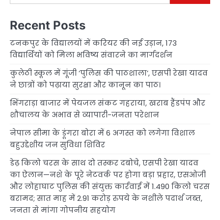
Recent Posts
टनकपुर के विद्यालयों में करियर की नई उड़ान, 173
विद्यार्थियों को मिला भविष्य संवारने का मार्गदर्शन
कुलेठी स्कूल में गूंजी ‘पुलिस की पाठशाला’, एसपी रेखा यादव
ने छात्रों को पढ़ाया सुरक्षा और कानून का पाठ।
भिंगराड़ा बाजार में पेयजल संकट गहराया, खराब हैंडपंप और
शौचालय के अभाव से व्यापारी-जनता परेशान
नेपाल सीमा के डूंगरा बोरा में 6 अगस्त को लगेगा विशाल
बहुउद्देशीय जन सुविधा शिविर
डेढ़ किलो चरस के साथ दो तस्कर दबोचे, एसपी रेखा यादव
का ऐलान—नशे के पूरे नेटवर्क पर होगा बड़ा प्रहार, एसओजी
और लोहाघाट पुलिस की संयुक्त कार्रवाई में 1.490 किलो चरस
बरामद; सात माह में 2.91 करोड़ रुपये के नशीले पदार्थ जब्त,
जनता से मांगा गोपनीय सहयोग