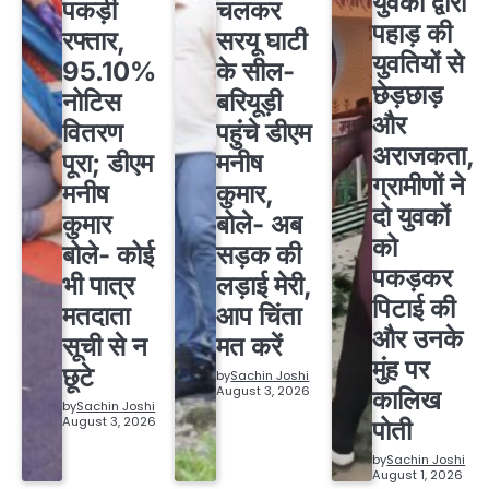
युवकों द्वारा
पकड़ी
चलकर
पहाड़ की
रफ्तार,
सरयू घाटी
युवतियों से
95.10%
के सील-
छेड़छाड़
नोटिस
बरियूड़ी
और
वितरण
पहुंचे डीएम
अराजकता,
पूरा; डीएम
मनीष
ग्रामीणों ने
मनीष
कुमार,
दो युवकों
कुमार
बोले- अब
को
बोले- कोई
सड़क की
पकड़कर
भी पात्र
लड़ाई मेरी,
पिटाई की
मतदाता
आप चिंता
और उनके
सूची से न
मत करें
मुंह पर
छूटे
by
Sachin Joshi
August 3, 2026
कालिख
by
Sachin Joshi
August 3, 2026
पोती
by
Sachin Joshi
August 1, 2026