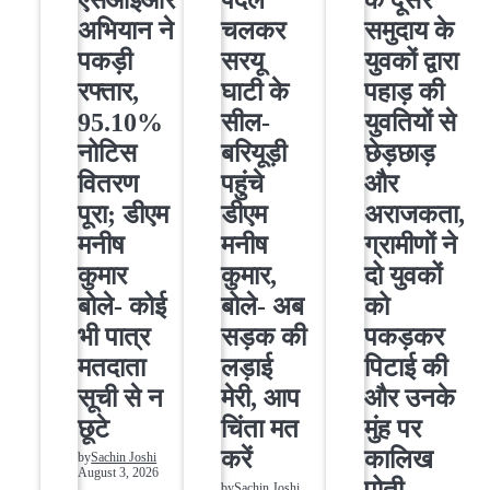
अभियान ने
चलकर
समुदाय के
पकड़ी
सरयू
युवकों द्वारा
रफ्तार,
घाटी के
पहाड़ की
95.10%
सील-
युवतियों से
नोटिस
बरियूड़ी
छेड़छाड़
वितरण
पहुंचे
और
पूरा; डीएम
डीएम
अराजकता,
मनीष
मनीष
ग्रामीणों ने
कुमार
कुमार,
दो युवकों
बोले- कोई
बोले- अब
को
भी पात्र
सड़क की
पकड़कर
मतदाता
लड़ाई
पिटाई की
सूची से न
मेरी, आप
और उनके
छूटे
चिंता मत
मुंह पर
करें
कालिख
by
Sachin Joshi
August 3, 2026
पोती
by
Sachin Joshi