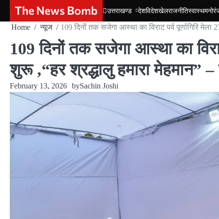
Skip
The News Bomb
उत्तराखण्ड
देश
विदेश
खेल
राजनीति
स्वास्थ
मनोरं
to
Home
न्यूज
109 दिनों तक सजेगा आस्था का विराट पर्व पूर्णागिरि मेला 
content
109 दिनों तक सजेगा आस्था का विराट 
शुरू ,“हर श्रद्धालु हमारा मेहमान”
February 13, 2026
by
Sachin Joshi