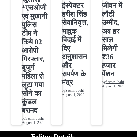
इंस्पेक्टर
जीवन में
*एसओजी
हरीश सिंह
लौटी
एवं मुखानी
सेवानिवृत्त,
उम्मीद,
पुलिस
भावुक
अब हर
टीम ने
विदाई में
साल
किये 02
दिए
मिलेगी
आरोपी
अनुशासन
₹36
गिरफ्तार,
और
हजार
बुजुर्ग
समर्पण के
पेंशन
महिला से
मंत्र
by
Sachin Joshi
लूटा गया
August 1, 2026
by
Sachin Joshi
सोने का
August 1, 2026
कुंडल
बरामद
by
Sachin Joshi
August 1, 2026
Editor Details