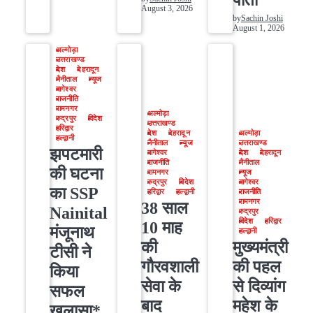
August 3, 2026
by
Sachin Joshi
August 1, 2026
अल्मोड़ा
उत्तराखण्ड
देश
देहरादून
नैनीताल
न्यूज
बागेश्वर
राजनीति
रामनगर
अल्मोड़ा
रुद्रपुर
विदेश
उत्तराखण्ड
हरिद्वार
देश
देहरादून
अल्मोड़ा
हल्द्वानी
नैनीताल
न्यूज
उत्तराखण्ड
झपटमारी
बागेश्वर
देश
देहरादून
राजनीति
नैनीताल
की घटना
रामनगर
न्यूज
रुद्रपुर
विदेश
बागेश्वर
का SSP
हरिद्वार
हल्द्वानी
राजनीति
रामनगर
38 साल
Nainital
रुद्रपुर
विदेश
हरिद्वार
10 माह
मंजूनाथ
हल्द्वानी
की
मुख्यमंत्री
टीसी ने
गौरवशाली
की पहल
किया
सेवा के
से दिव्यांग
सफल
बाद
महेश के
खुलासा*