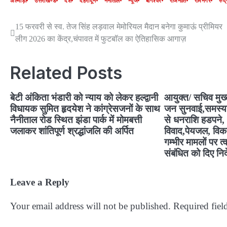
अल्मोड़ा
उत्तराखण्ड
देश
देहरादून
नैनीताल
न्यूज
बागेश्वर
राजनीति
रामनगर
रुद्
15 फरवरी से स्व. तेज सिंह लड़वाल मेमोरियल मैदान बनेगा कुमाऊं प्रीमियर
Post
लीग 2026 का केंद्र,चंपावत में फुटबॉल का ऐतिहासिक आगाज़
navigation
Related Posts
बेटी अंकिता भंडारी को न्याय को लेकर हल्द्वानी
आयुक्त/ सचिव मुख्
विधायक सुमित हृदयेश ने कांग्रेसजनों के साथ
जन सुनवाई,समस्याओ
नैनीताल रोड स्थित झंडा पार्क में मोमबत्ती
से धनराशि हडपने, 
जलाकर शांतिपूर्ण श्रद्धांजलि की अर्पित
विवाद,पेयजल, विकल
गम्भीर मामलों पर त्
संबंधित को दिए निर्
Leave a Reply
Your email address will not be published.
Required fiel