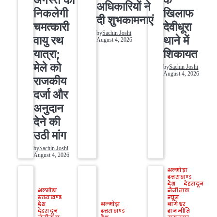
अधिकारियों ने
निकलेगी
खिलाफ
दी शुभकामनाएं
चमत्कारी
देवीधूरा
by
Sachin Joshi
वायु रथ
थाने में
August 4, 2026
यात्रा;
शिकायत
मेले को
by
Sachin Joshi
August 4, 2026
राजकीय
दर्जा और
अनुदान
देने की
उठी मांग
by
Sachin Joshi
August 4, 2026
अल्मोड़ा
उत्तराखण्ड
देश
देहरादून
अल्मोड़ा
नैनीताल
उत्तराखण्ड
न्यूज
देश
अल्मोड़ा
बागेश्वर
देहरादून
उत्तराखण्ड
राजनीति