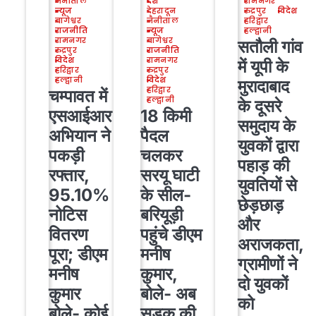
नैनीताल
देश
रामनगर
न्यूज
देहरादून
रुद्रपुर
विदेश
बागेश्वर
नैनीताल
हरिद्वार
राजनीति
न्यूज
हल्द्वानी
रामनगर
बागेश्वर
सतौली गांव
रुद्रपुर
राजनीति
विदेश
रामनगर
में यूपी के
हरिद्वार
रुद्रपुर
हल्द्वानी
विदेश
मुरादाबाद
हरिद्वार
चम्पावत में
हल्द्वानी
के दूसरे
एसआईआर
18 किमी
समुदाय के
अभियान ने
पैदल
युवकों द्वारा
पकड़ी
चलकर
पहाड़ की
रफ्तार,
सरयू घाटी
युवतियों से
95.10%
के सील-
छेड़छाड़
नोटिस
बरियूड़ी
और
वितरण
पहुंचे डीएम
अराजकता,
पूरा; डीएम
मनीष
ग्रामीणों ने
मनीष
कुमार,
दो युवकों
कुमार
बोले- अब
को
बोले- कोई
सड़क की