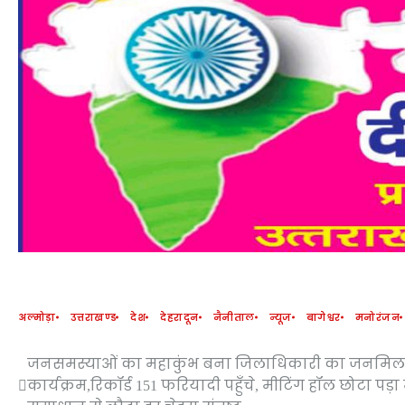
अल्मोड़ा
उत्तराखण्ड
देश
देहरादून
नैनीताल
न्यूज
बागेश्वर
मनोरंजन
Post
जनसमस्याओं का महाकुंभ बना जिलाधिकारी का जनमि
कार्यक्रम,रिकॉर्ड 151 फरियादी पहुँचे, मीटिंग हॉल छोटा पड़
navigation