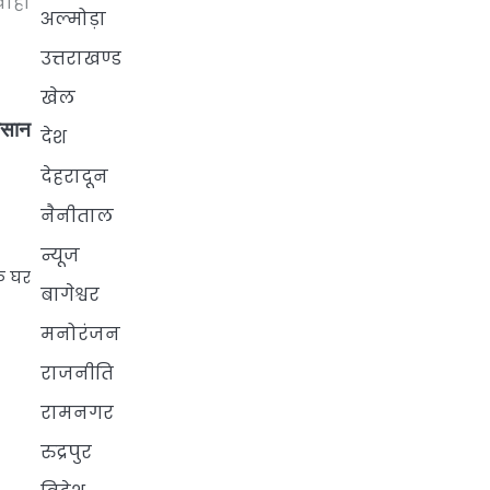
वाही
अल्मोड़ा
उत्तराखण्ड
खेल
किसान
देश
देहरादून
नैनीताल
न्यूज
एक घर
बागेश्वर
मनोरंजन
राजनीति
रामनगर
रुद्रपुर