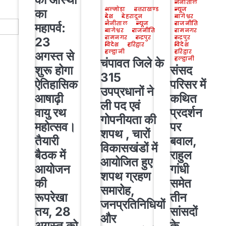
नैनीताल
अल्मोड़ा
उत्तराखण्ड
न्यूज
का
देश
देहरादून
बागेश्वर
नैनीताल
न्यूज
राजनीति
महापर्व:
बागेश्वर
राजनीति
रामनगर
रामनगर
रुद्रपुर
रुद्रपुर
23
विदेश
हरिद्वार
विदेश
हल्द्वानी
हरिद्वार
अगस्त से
हल्द्वानी
चंपावत जिले के
शुरू होगा
संसद
315
ऐतिहासिक
परिसर में
उपप्रधानों ने
आषाढ़ी
कथित
ली पद एवं
वायु रथ
प्रदर्शन
गोपनीयता की
महोत्सव।
पर
शपथ , चारों
तैयारी
बवाल,
विकासखंडों में
बैठक में
राहुल
आयोजित हुए
आयोजन
गांधी
शपथ ग्रहण
की
समेत
समारोह,
रूपरेखा
तीन
जनप्रतिनिधियों
तय, 28
सांसदों
और
अगस्त को
के