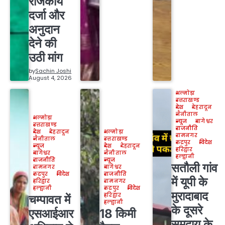
राजकीय
दर्जा और
अनुदान
देने की
उठी मांग
by
Sachin Joshi
August 4, 2026
अल्मोड़ा
उत्तराखण्ड
देश
देहरादून
नैनीताल
अल्मोड़ा
न्यूज
बागेश्वर
उत्तराखण्ड
राजनीति
देश
देहरादून
अल्मोड़ा
रामनगर
नैनीताल
उत्तराखण्ड
रुद्रपुर
विदेश
न्यूज
देश
देहरादून
हरिद्वार
बागेश्वर
नैनीताल
हल्द्वानी
राजनीति
न्यूज
सतौली गांव
रामनगर
बागेश्वर
रुद्रपुर
विदेश
राजनीति
में यूपी के
हरिद्वार
रामनगर
हल्द्वानी
रुद्रपुर
विदेश
मुरादाबाद
हरिद्वार
चम्पावत में
हल्द्वानी
के दूसरे
एसआईआर
18 किमी
समुदाय के