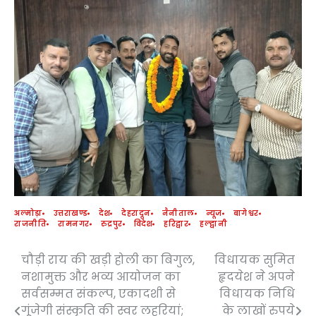
अल्मोड़ा
उत्तराखण्ड
देश
देहरादून
नैनीताल
न्यूज
बागेश्वर
राजनीति
रामनगर
रुद्रपुर
विदेश
हरिद्वार
हल्द्वानी
चौड़ी राय की खड़ी होली का बिगुल,
विधायक सुमित
Post
नशामुक्त और भव्य आयोजन का
हृदयेश ने अपने
navigation
सर्वसम्मत संकल्प, एकादशी से
विधायक निधि
गूंजेगी संस्कृति की स्वर लहरियां;
के लाखों रुपये