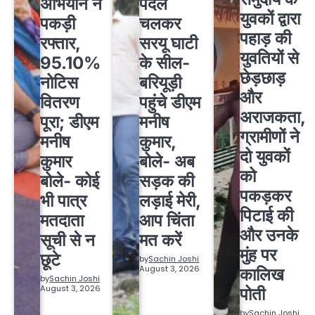
अभियान ने
पैदल
युवकों द्वारा
पकड़ी
चलकर
पहाड़ की
रफ्तार,
सरयू घाटी
युवतियों से
95.10%
के सील-
छेड़छाड़
नोटिस
बरियूड़ी
और
वितरण
पहुंचे डीएम
अराजकता,
पूरा; डीएम
मनीष
ग्रामीणों ने
मनीष
कुमार,
दो युवकों
कुमार
बोले- अब
को
बोले- कोई
सड़क की
पकड़कर
भी पात्र
लड़ाई मेरी,
पिटाई की
मतदाता
आप चिंता
और उनके
सूची से न
मत करें
मुंह पर
छूटे
by
Sachin Joshi
August 3, 2026
कालिख
by
Sachin Joshi
August 3, 2026
पोती
by
Sachin Joshi