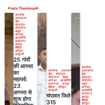
Posts Thumbnail
अल्मोड़ा
उत्तराखण्ड
देश
देहरादून
नैनीताल
न्यूज
बागेश्वर
राजनीति
रामनगर
रुद्रपुर
विदेश
हरिद्वार
हल्द्वानी
25 गांवों
की आस्था
अल्मोड़ा
अल्मोड़ा
उत्तराखण्ड
उत्तराखण्ड
का
देश
देहरादून
देश
नैनीताल
न्यूज
देहरादून
महापर्व:
बागेश्वर
राजनीति
नैनीताल
रामनगर
रुद्रपुर
न्यूज
23
विदेश
हरिद्वार
बागेश्वर
हल्द्वानी
राजनीति
अगस्त से
रामनगर
चंपावत जिले के
रुद्रपुर
शुरू होगा
विदेश
315
हरिद्वार