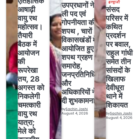
ऐतिहासिक
हल्द्वानी
उपप्रधानों ने
आषाढ़ी
संसद
ली पद एवं
वायु रथ
परिसर में
गोपनीयता की
महोत्सव।
कथित
शपथ , चारों
तैयारी
प्रदर्शन
विकासखंडों में
बैठक में
पर बवाल,
आयोजित हुए
आयोजन
राहुल गांधी
शपथ ग्रहण
की
समेत तीन
समारोह,
रूपरेखा
सांसदों के
जनप्रतिनिधियों
तय, 28
खिलाफ
और
अगस्त को
देवीधूरा
अधिकारियों ने
निकलेगी
थाने में
दी शुभकामनाएं
चमत्कारी
शिकायत
by
Sachin Joshi
वायु रथ
August 4, 2026
by
Sachin Joshi
August 4, 2026
यात्रा;
मेले को