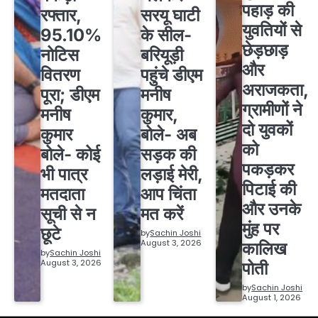
पहाड़ की
रफ्तार,
सरयू घाटी
युवतियों से
95.10%
के सील-
छेड़छाड़
नोटिस
बरियूड़ी
और
वितरण
पहुंचे डीएम
अराजकता,
पूरा; डीएम
मनीष
ग्रामीणों ने
मनीष
कुमार,
दो युवकों
कुमार
बोले- अब
को
बोले- कोई
सड़क की
पकड़कर
भी पात्र
लड़ाई मेरी,
पिटाई की
मतदाता
आप चिंता
और उनके
सूची से न
मत करें
मुंह पर
छूटे
by
Sachin Joshi
August 3, 2026
कालिख
by
Sachin Joshi
August 3, 2026
पोती
by
Sachin Joshi
August 1, 2026