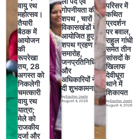
ली पद एवं
वायु रथ
परिसर में
गोपनीयता की
महोत्सव।
कथित
शपथ , चारों
तैयारी
प्रदर्शन
विकासखंडों में
बैठक में
पर बवाल,
आयोजित हुए
आयोजन
राहुल गांधी
शपथ ग्रहण
की
समेत तीन
समारोह,
रूपरेखा
सांसदों के
जनप्रतिनिधियों
तय, 28
खिलाफ
और
अगस्त को
देवीधूरा
अधिकारियों ने
निकलेगी
थाने में
दी शुभकामनाएं
चमत्कारी
शिकायत
by
Sachin Joshi
वायु रथ
August 4, 2026
by
Sachin Joshi
August 4, 2026
यात्रा;
मेले को
राजकीय
दर्जा और