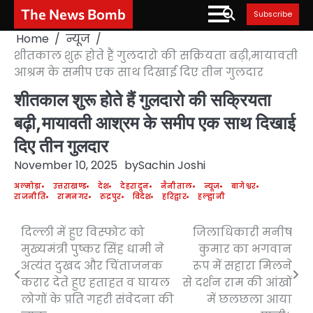
Skip
The News Bomb
Subscribe
to
Home
न्यूज
content
शीतकाल शुरू होते हैं गुलदारो की सक्रियता बढ़ी,मायावती
आश्रम के समीप एक साथ दिखाई दिए तीन गुलदार
शीतकाल शुरू होते हैं गुलदारो की सक्रियता
बढ़ी,मायावती आश्रम के समीप एक साथ दिखाई
दिए तीन गुलदार
November 10, 2025
by
Sachin Joshi
अल्मोड़ा
उत्तराखण्ड
देश
देहरादून
नैनीताल
न्यूज
बागेश्वर
राजनीति
रामनगर
रुद्रपुर
विदेश
हरिद्वार
हल्द्वानी
दिल्ली में हुए विस्फोट को
जिलाधिकारी मनीष
Post
मुख्यमंत्री पुष्कर सिंह धामी ने
कुमार का भगवान
navigation
अत्यंत दुखद और चिंताजनक
रूप में सहारा मिलने
करार देते हुए हताहत व घायल
से दर्शन राम की आंखों
लोगों के प्रति गहरी संवेदना की
में छलछला आया