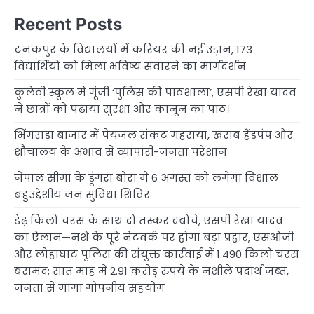
Recent Posts
टनकपुर के विद्यालयों में करियर की नई उड़ान, 173
विद्यार्थियों को मिला भविष्य संवारने का मार्गदर्शन
कुलेठी स्कूल में गूंजी ‘पुलिस की पाठशाला’, एसपी रेखा यादव
ने छात्रों को पढ़ाया सुरक्षा और कानून का पाठ।
भिंगराड़ा बाजार में पेयजल संकट गहराया, खराब हैंडपंप और
शौचालय के अभाव से व्यापारी-जनता परेशान
नेपाल सीमा के डूंगरा बोरा में 6 अगस्त को लगेगा विशाल
बहुउद्देशीय जन सुविधा शिविर
डेढ़ किलो चरस के साथ दो तस्कर दबोचे, एसपी रेखा यादव
का ऐलान—नशे के पूरे नेटवर्क पर होगा बड़ा प्रहार, एसओजी
और लोहाघाट पुलिस की संयुक्त कार्रवाई में 1.490 किलो चरस
बरामद; सात माह में 2.91 करोड़ रुपये के नशीले पदार्थ जब्त,
जनता से मांगा गोपनीय सहयोग