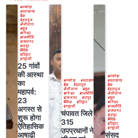
अल्मोड़ा
उत्तराखण्ड
देश
देहरादून
नैनीताल
न्यूज
बागेश्वर
राजनीति
रामनगर
रुद्रपुर
विदेश
हरिद्वार
हल्द्वानी
25 गांवों
की आस्था
अल्मोड़ा
अल्मोड़ा
उत्तराखण्ड
उत्तराखण्ड
का
देश
देहरादून
देश
नैनीताल
न्यूज
देहरादून
महापर्व:
बागेश्वर
राजनीति
नैनीताल
रामनगर
रुद्रपुर
न्यूज
23
विदेश
हरिद्वार
बागेश्वर
हल्द्वानी
राजनीति
अगस्त से
रामनगर
चंपावत जिले के
रुद्रपुर
शुरू होगा
विदेश
315
हरिद्वार
ऐतिहासिक
हल्द्वानी
उपप्रधानों ने
आषाढ़ी
संसद