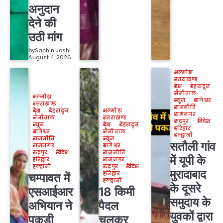
अनुदान
देने की
उठी मांग
by
Sachin Joshi
August 4, 2026
अल्मोड़ा
उत्तराखण्ड
देश
देहरादून
नैनीताल
अल्मोड़ा
न्यूज
बागेश्वर
उत्तराखण्ड
राजनीति
देश
देहरादून
अल्मोड़ा
रामनगर
नैनीताल
उत्तराखण्ड
रुद्रपुर
विदेश
न्यूज
देश
देहरादून
हरिद्वार
बागेश्वर
नैनीताल
हल्द्वानी
राजनीति
न्यूज
सतौली गांव
रामनगर
बागेश्वर
रुद्रपुर
विदेश
राजनीति
में यूपी के
हरिद्वार
रामनगर
हल्द्वानी
रुद्रपुर
विदेश
मुरादाबाद
हरिद्वार
चम्पावत में
हल्द्वानी
के दूसरे
एसआईआर
18 किमी
समुदाय के
अभियान ने
पैदल
युवकों द्वारा
पकड़ी
चलकर