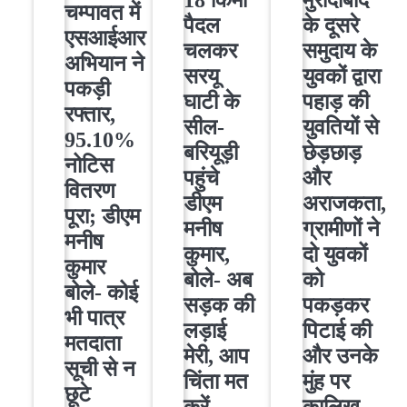
चम्पावत में
पैदल
के दूसरे
एसआईआर
चलकर
समुदाय के
अभियान ने
सरयू
युवकों द्वारा
पकड़ी
घाटी के
पहाड़ की
रफ्तार,
सील-
युवतियों से
95.10%
बरियूड़ी
छेड़छाड़
नोटिस
पहुंचे
और
वितरण
डीएम
अराजकता,
पूरा; डीएम
मनीष
ग्रामीणों ने
मनीष
कुमार,
दो युवकों
कुमार
बोले- अब
को
बोले- कोई
सड़क की
पकड़कर
भी पात्र
लड़ाई
पिटाई की
मतदाता
मेरी, आप
और उनके
सूची से न
चिंता मत
मुंह पर
छूटे
करें
कालिख