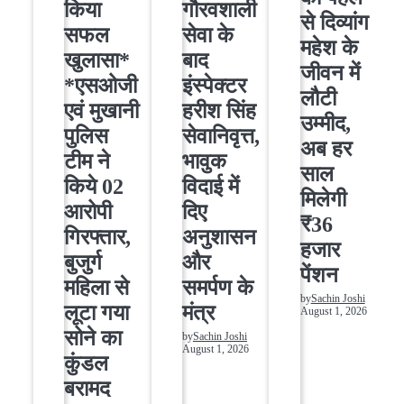
किया
गौरवशाली
से दिव्यांग
सफल
सेवा के
महेश के
खुलासा*
बाद
जीवन में
*एसओजी
इंस्पेक्टर
लौटी
एवं मुखानी
हरीश सिंह
उम्मीद,
पुलिस
सेवानिवृत्त,
अब हर
टीम ने
भावुक
साल
किये 02
विदाई में
मिलेगी
आरोपी
दिए
₹36
गिरफ्तार,
अनुशासन
हजार
बुजुर्ग
और
पेंशन
महिला से
समर्पण के
by
Sachin Joshi
लूटा गया
मंत्र
August 1, 2026
सोने का
by
Sachin Joshi
August 1, 2026
कुंडल
बरामद