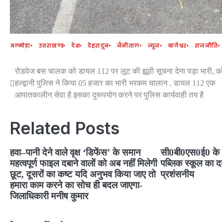
अल्मोड़ा
उत्तराखण्ड
देश
देहरादून
नैनीताल
न्यूज
बागेश्वर
राजनीति
रोडवेज बस चालक को डायल 112 पर लूट की झूठी सूचना देना पड़ा भारी, 
Post
हल्द्वानी पुलिस ने किया 05 हजार का भारी भरकम चालान , डायल 112 एक
navigation
आपातकालीन सेवा है इसका दुरूपयोग करने पर पुलिस कार्यवाही तय है
Related Posts
हवा–पानी देने वाले वृक्ष ‘डिफेंस’ के समान
सी0बी0एस0ई0 के घो
महत्वपूर्ण फाइल दबाने वालों को अब नहीं मिलेगी
पब्लिक स्कूल का दब
छूट, दूसरों का कष्ट यदि अनुभव किया जाए तो
प्रशंसनीय
हमारा काम करने का सोच ही बदल जाएगा-
जिलाधिकारी मनीष कुमार