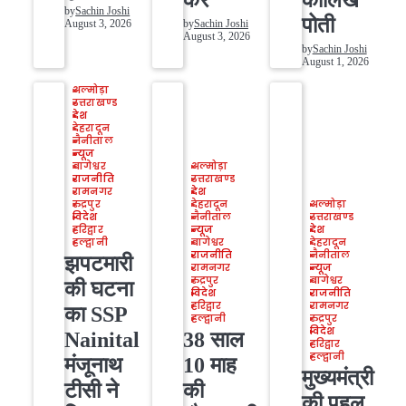
by
Sachin Joshi
पोती
August 3, 2026
by
Sachin Joshi
August 3, 2026
by
Sachin Joshi
August 1, 2026
अल्मोड़ा
उत्तराखण्ड
देश
देहरादून
नैनीताल
न्यूज
बागेश्वर
अल्मोड़ा
राजनीति
उत्तराखण्ड
रामनगर
देश
रुद्रपुर
देहरादून
अल्मोड़ा
विदेश
नैनीताल
उत्तराखण्ड
हरिद्वार
न्यूज
देश
हल्द्वानी
बागेश्वर
देहरादून
राजनीति
नैनीताल
झपटमारी
रामनगर
न्यूज
रुद्रपुर
बागेश्वर
की घटना
विदेश
राजनीति
हरिद्वार
रामनगर
का SSP
हल्द्वानी
रुद्रपुर
विदेश
Nainital
38 साल
हरिद्वार
हल्द्वानी
मंजूनाथ
10 माह
मुख्यमंत्री
टीसी ने
की
की पहल