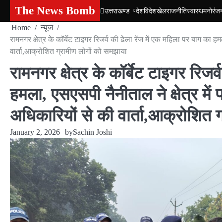
Skip
The News Bomb
उत्तराखण्ड
देश
विदेश
खेल
राजनीति
स्वास्थ
मनोरंज
to
Home
न्यूज
content
रामनगर क्षेत्र के कॉर्बेट टाइगर रिजर्व की ढेला रेंज में एक महिला पर बाग का 
वार्ता,आक्रोशित ग्रामीण लोगों को समझाया
रामनगर क्षेत्र के कॉर्बेट टाइगर रिजर
हमला, एसएसपी नैनीताल ने क्षेत्र मे
अधिकारियों से की वार्ता,आक्रोशित 
January 2, 2026
by
Sachin Joshi