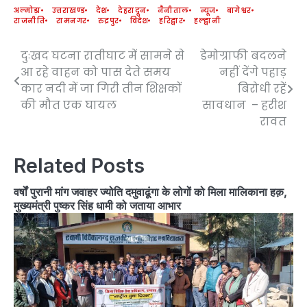
अल्मोड़ा
उत्तराखण्ड
देश
देहरादून
नैनीताल
न्यूज
बागेश्वर
राजनीति
रामनगर
रुद्रपुर
विदेश
हरिद्वार
हल्द्वानी
दुःखद घटना रातीघाट में सामने से
डेमोग्राफी बदलने
Post
आ रहे वाहन को पास देते समय
नहीं देंगे पहाड़
navigation
कार नदी में जा गिरी तीन शिक्षकों
बिरोधी रहें
की मौत एक घायल
सावधान – हरीश
रावत
Related Posts
वर्षों पुरानी मांग जवाहर ज्योति दमुवाढूंगा के लोगों को मिला मालिकाना हक़,
मुख्यमंत्री पुष्कर सिंह धामी को जताया आभार