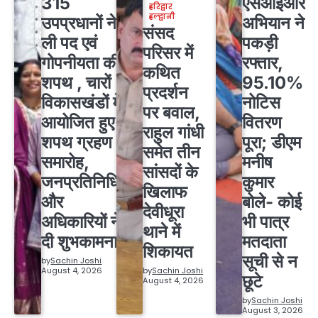
315
एसआईआर
हरिद्वार
हल्द्वानी
उपप्रधानों ने
अभियान ने
संसद
ली पद एवं
पकड़ी
परिसर में
गोपनीयता की
रफ्तार,
कथित
शपथ , चारों
95.10%
प्रदर्शन
विकासखंडों में
नोटिस
पर बवाल,
आयोजित हुए
वितरण
राहुल गांधी
शपथ ग्रहण
पूरा; डीएम
समेत तीन
समारोह,
मनीष
सांसदों के
जनप्रतिनिधियों
कुमार
खिलाफ
और
बोले- कोई
देवीधूरा
अधिकारियों ने
भी पात्र
थाने में
दी शुभकामनाएं
मतदाता
शिकायत
सूची से न
by
Sachin Joshi
August 4, 2026
by
Sachin Joshi
छूटे
August 4, 2026
by
Sachin Joshi
August 3, 2026