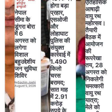
ऐतिहासिक
हरिद्वार
होगा बड़ा
हल्द्वानी
आषाढ़ी
नेपाल
प्रहार,
वायु रथ
सीमा के
एसओजी
महोत्सव।
डूंगरा बोरा
और
तैयारी
में 6
लोहाघाट
बैठक में
अगस्त को
पुलिस की
आयोजन
लगेगा
संयुक्त
की
विशाल
कार्रवाई में
रूपरेखा
बहुउद्देशीय
1.490
तय, 28
जन सुविधा
किलो
अगस्त को
शिविर
चरस
निकलेगी
बरामद;
by
Sachin Joshi
चमत्कारी
August 5, 2026
सात माह
वायु रथ
में 2.91
यात्रा;
करोड़
मेले को
रुपये के