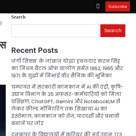
Subscribe
Search
ने
Search
ास
Recent Posts
जंगी सिक्स’ के जांबाज योद्धा हवलदार करन सिंह
का निधन बैटल ऑफ वालोंग समेत 1962, 1965 और
1971 के युद्धों में निभाई वीर सैनिक की भूमिका
चम्पावत में सरकारी कामकाज में AI की एंट्री, कृषि-
उद्यान विभाग के 35 अफसर-कर्मचारियों को मिला
प्रशिक्षण, ChatGPT, Gemini और NotebookLM से
लेकर फील्ड मॉनिटरिंग तक सिखाया AI का
इस्तेमाल, कामकाज को तेज, पारदर्शी और प्रभावी
बनाने पर जोर
टनकपुर के विद्यालयों में करियर की नई उड़ान, 173