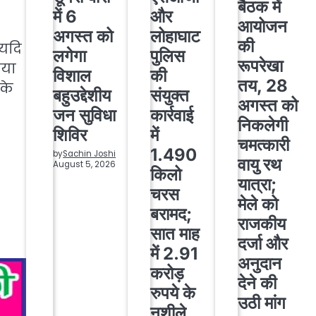
बैठक में
और
में 6
आयोजन
लोहाघाट
अगस्त को
की
 यदि
पुलिस
लगेगा
रूपरेखा
ाया
की
विशाल
तय, 28
के
संयुक्त
बहुउद्देशीय
अगस्त को
कार्रवाई
जन सुविधा
निकलेगी
में
शिविर
चमत्कारी
1.490
by
Sachin Joshi
वायु रथ
August 5, 2026
किलो
यात्रा;
चरस
मेले को
बरामद;
राजकीय
सात माह
दर्जा और
में 2.91
अनुदान
करोड़
देने की
रुपये के
उठी मांग
नशीले