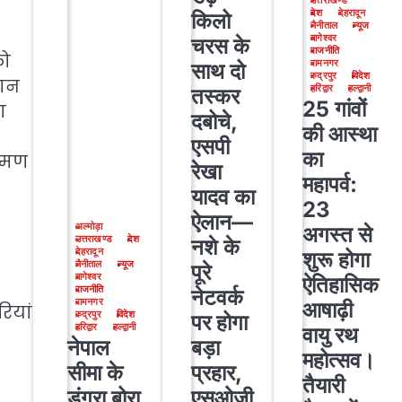
उत्तराखण्ड
किलो
देश
देहरादून
नैनीताल
न्यूज
चरस के
बागेश्वर
राजनीति
को
साथ दो
रामनगर
रुद्रपुर
विदेश
रान
तस्कर
हरिद्वार
हल्द्वानी
25 गांवों
ा
दबोचे,
की आस्था
एसपी
का
ष्मण
रेखा
महापर्व:
यादव का
23
ऐलान—
अगस्त से
अल्मोड़ा
नशे के
उत्तराखण्ड
देश
शुरू होगा
देहरादून
पूरे
नैनीताल
न्यूज
ऐतिहासिक
बागेश्वर
नेटवर्क
राजनीति
आषाढ़ी
रामनगर
ियां
पर होगा
रुद्रपुर
विदेश
वायु रथ
हरिद्वार
हल्द्वानी
बड़ा
नेपाल
महोत्सव।
प्रहार,
सीमा के
तैयारी
एसओजी
डूंगरा बोरा