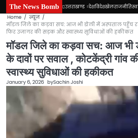
Skip
The News Bomb
उत्तराखण्ड
देश
विदेश
खेल
राजनीति
स्व
to
Home
न्यूज
content
मॉडल जिले का कड़वा सच: आज भी डोली में अस्पताल पहुँच रह
फिर उजागर की सड़क और स्वास्थ्य सुविधाओं की हकीकत
मॉडल जिले का कड़वा सच: आज भी डोल
के दावों पर सवाल , कोटकेंद्री गां
स्वास्थ्य सुविधाओं की हकीकत
January 6, 2026
by
Sachin Joshi