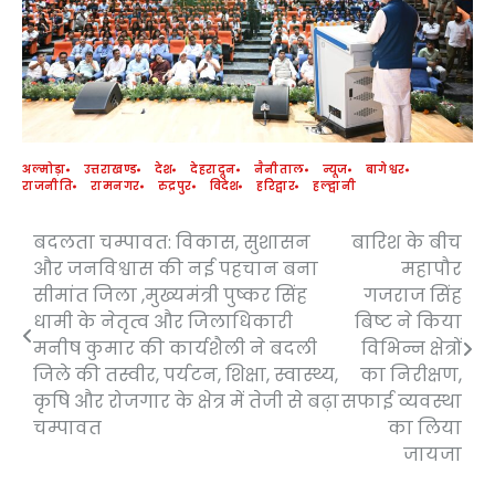
अल्मोड़ा
उत्तराखण्ड
देश
देहरादून
नैनीताल
न्यूज
बागेश्वर
राजनीति
रामनगर
रुद्रपुर
विदेश
हरिद्वार
हल्द्वानी
बदलता चम्पावत: विकास, सुशासन
बारिश के बीच
Post
और जनविश्वास की नई पहचान बना
महापौर
navigation
सीमांत जिला ,मुख्यमंत्री पुष्कर सिंह
गजराज सिंह
धामी के नेतृत्व और जिलाधिकारी
बिष्ट ने किया
मनीष कुमार की कार्यशैली ने बदली
विभिन्न क्षेत्रों
जिले की तस्वीर, पर्यटन, शिक्षा, स्वास्थ्य,
का निरीक्षण,
कृषि और रोजगार के क्षेत्र में तेजी से बढ़ा
सफाई व्यवस्था
चम्पावत
का लिया
जायजा