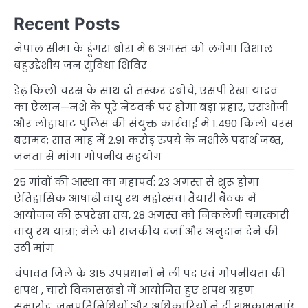
Recent Posts
नेपाल सीमा के डूंगरा बोरा में 6 अगस्त को लगेगा विशाल
बहुउद्देशीय जन सुविधा शिविर
डेढ़ किलो चरस के साथ दो तस्कर दबोचे, एसपी रेखा यादव
का ऐलान—नशे के पूरे नेटवर्क पर होगा बड़ा प्रहार, एसओजी
और लोहाघाट पुलिस की संयुक्त कार्रवाई में 1.490 किलो चरस
बरामद; सात माह में 2.91 करोड़ रुपये के नशीले पदार्थ जब्त,
जनता से मांगा गोपनीय सहयोग
25 गांवों की आस्था का महापर्व: 23 अगस्त से शुरू होगा
ऐतिहासिक आषाढ़ी वायु रथ महोत्सव। तैयारी बैठक में
आयोजन की रूपरेखा तय, 28 अगस्त को निकलेगी चमत्कारी
वायु रथ यात्रा; मेले को राजकीय दर्जा और अनुदान देने की
उठी मांग
चंपावत जिले के 315 उपप्रधानों ने ली पद एवं गोपनीयता की
शपथ , चारों विकासखंडों में आयोजित हुए शपथ ग्रहण
समारोह, जनप्रतिनिधियों और अधिकारियों ने दी शुभकामनाएं