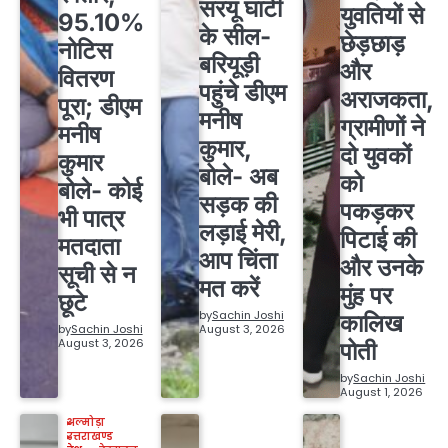
सरयू घाटी
युवतियों से
95.10%
के सील-
छेड़छाड़
नोटिस
बरियूड़ी
और
वितरण
पहुंचे डीएम
अराजकता,
पूरा; डीएम
मनीष
ग्रामीणों ने
मनीष
कुमार,
दो युवकों
कुमार
बोले- अब
को
बोले- कोई
सड़क की
पकड़कर
भी पात्र
लड़ाई मेरी,
पिटाई की
मतदाता
आप चिंता
और उनके
सूची से न
मत करें
मुंह पर
छूटे
by
Sachin Joshi
कालिख
by
Sachin Joshi
August 3, 2026
August 3, 2026
पोती
by
Sachin Joshi
August 1, 2026
अल्मोड़ा
उत्तराखण्ड