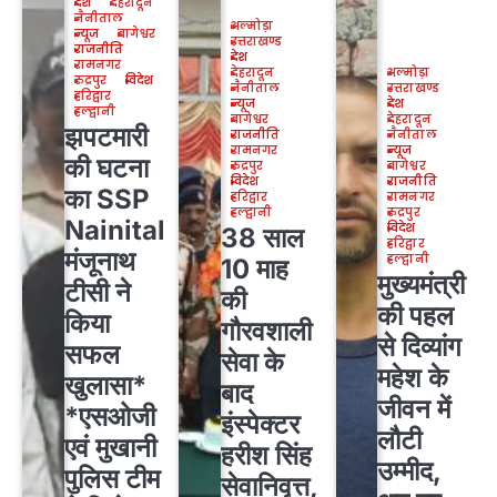
देश
देहरादून
नैनीताल
अल्मोड़ा
न्यूज
बागेश्वर
उत्तराखण्ड
राजनीति
देश
रामनगर
देहरादून
अल्मोड़ा
रुद्रपुर
विदेश
नैनीताल
उत्तराखण्ड
हरिद्वार
न्यूज
देश
हल्द्वानी
बागेश्वर
देहरादून
झपटमारी
राजनीति
नैनीताल
रामनगर
न्यूज
की घटना
रुद्रपुर
बागेश्वर
विदेश
राजनीति
का SSP
हरिद्वार
रामनगर
हल्द्वानी
रुद्रपुर
Nainital
विदेश
38 साल
हरिद्वार
मंजूनाथ
हल्द्वानी
10 माह
मुख्यमंत्री
टीसी ने
की
की पहल
किया
गौरवशाली
से दिव्यांग
सफल
सेवा के
महेश के
खुलासा*
बाद
जीवन में
*एसओजी
इंस्पेक्टर
लौटी
एवं मुखानी
हरीश सिंह
उम्मीद,
पुलिस टीम
सेवानिवृत्त,