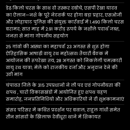
डेढ़ किलो चरस के साथ दो तस्कर दबोचे, एसपी रेखा यादव
का ऐलान—नशे के पूरे नेटवर्क पर होगा बड़ा प्रहार, एसओजी
और लोहाघाट पुलिस की संयुक्त कार्रवाई में 1.490 किलो चरस
बरामद; सात माह में 2.91 करोड़ रुपये के नशीले पदार्थ जब्त,
जनता से मांगा गोपनीय सहयोग
25 गांवों की आस्था का महापर्व: 23 अगस्त से शुरू होगा
ऐतिहासिक आषाढ़ी वायु रथ महोत्सव। तैयारी बैठक में
आयोजन की रूपरेखा तय, 28 अगस्त को निकलेगी चमत्कारी
वायु रथ यात्रा; मेले को राजकीय दर्जा और अनुदान देने की
उठी मांग
चंपावत जिले के 315 उपप्रधानों ने ली पद एवं गोपनीयता की
शपथ , चारों विकासखंडों में आयोजित हुए शपथ ग्रहण
समारोह, जनप्रतिनिधियों और अधिकारियों ने दी शुभकामनाएं
संसद परिसर में कथित प्रदर्शन पर बवाल, राहुल गांधी समेत
तीन सांसदों के खिलाफ देवीधूरा थाने में शिकायत