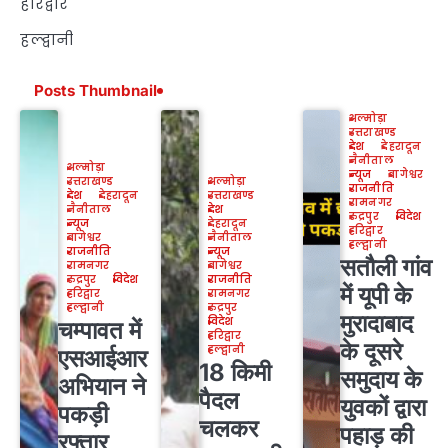
हरिद्वार
हल्द्वानी
Posts Thumbnail
अल्मोड़ा
उत्तराखण्ड
देश
देहरादून
नैनीताल
अल्मोड़ा
न्यूज
बागेश्वर
उत्तराखण्ड
अल्मोड़ा
राजनीति
देश
देहरादून
उत्तराखण्ड
रामनगर
नैनीताल
देश
रुद्रपुर
विदेश
न्यूज
देहरादून
हरिद्वार
बागेश्वर
नैनीताल
हल्द्वानी
राजनीति
न्यूज
सतौली गांव
रामनगर
बागेश्वर
रुद्रपुर
विदेश
राजनीति
में यूपी के
हरिद्वार
रामनगर
हल्द्वानी
रुद्रपुर
मुरादाबाद
विदेश
चम्पावत में
हरिद्वार
के दूसरे
हल्द्वानी
एसआईआर
18 किमी
समुदाय के
अभियान ने
पैदल
युवकों द्वारा
पकड़ी
चलकर
पहाड़ की
रफ्तार,