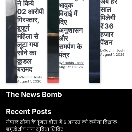
अब हर
ने किये
भावुक
साल
02 आरोपी
विदाई में
मिलेगी
गिरफ्तार,
दिए
₹36
बुजुर्ग
अनुशासन
हजार
महिला से
और
पेंशन
लूटा गया
समर्पण के
by
Sachin Joshi
सोने का
मंत्र
August 1, 2026
कुंडल
by
Sachin Joshi
August 1, 2026
बरामद
by
Sachin Joshi
August 1, 2026
The News Bomb
Recent Posts
नेपाल सीमा के डूंगरा बोरा में 6 अगस्त को लगेगा विशाल
बहुउद्देशीय जन सुविधा शिविर