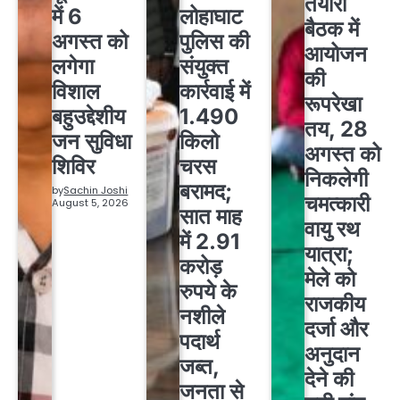
तैयारी
में 6
लोहाघाट
बैठक में
अगस्त को
पुलिस की
आयोजन
लगेगा
संयुक्त
की
विशाल
कार्रवाई में
रूपरेखा
बहुउद्देशीय
1.490
तय, 28
जन सुविधा
किलो
अगस्त को
शिविर
चरस
निकलेगी
बरामद;
by
Sachin Joshi
चमत्कारी
August 5, 2026
सात माह
वायु रथ
में 2.91
यात्रा;
करोड़
मेले को
रुपये के
राजकीय
नशीले
दर्जा और
पदार्थ
अनुदान
जब्त,
देने की
जनता से