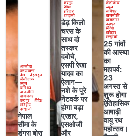
रुद्रपुर
नैनीताल
विदेश
न्यूज
हरिद्वार
बागेश्वर
हल्द्वानी
राजनीति
रामनगर
डेढ़ किलो
रुद्रपुर
विदेश
चरस के
हरिद्वार
हल्द्वानी
साथ दो
25 गांवों
तस्कर
की आस्था
दबोचे,
का
एसपी रेखा
अल्मोड़ा
महापर्व:
उत्तराखण्ड
यादव का
देश
देहरादून
23
नैनीताल
ऐलान—
न्यूज
अगस्त से
बागेश्वर
नशे के पूरे
राजनीति
शुरू होगा
रामनगर
नेटवर्क पर
रुद्रपुर
विदेश
ऐतिहासिक
हरिद्वार
होगा बड़ा
हल्द्वानी
आषाढ़ी
नेपाल
प्रहार,
वायु रथ
सीमा के
एसओजी
महोत्सव।
डूंगरा बोरा
और