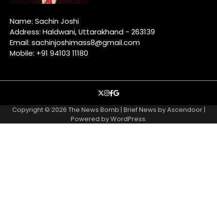
Name: Sachin Joshi
Address: Haldwani, Uttarakhand - 263139
Email: sachinjoshimass8@gmail.com
Mobile: +91 94103 11180
X
instagram
facebook
google
Copyright © 2026
The News Bomb
| Brief News by
Ascendoor
|
Powered by
WordPress
.