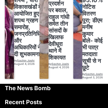
शपथ , चारों
95.10%
प्रदर्शन
विकासखंडों में
नोटिस
पर बवाल,
आयोजित हुए
वितरण
राहुल गांधी
शपथ ग्रहण
पूरा; डीएम
समेत तीन
समारोह,
मनीष
सांसदों के
जनप्रतिनिधियों
कुमार
खिलाफ
और
बोले- कोई
देवीधूरा
अधिकारियों ने
भी पात्र
थाने में
दी शुभकामनाएं
मतदाता
शिकायत
सूची से न
by
Sachin Joshi
August 4, 2026
by
Sachin Joshi
छूटे
August 4, 2026
by
Sachin Joshi
August 3, 2026
The News Bomb
Recent Posts