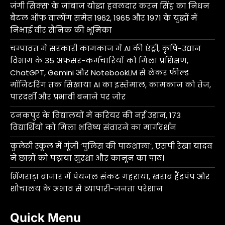
जंगी सिक्स’ के जांबाज योद्धा हवलदार करन सिंह का निधन
बैटल ऑफ वालोंग समेत 1962, 1965 और 1971 के युद्धों में
निभाई वीर सैनिक की भूमिका
चम्पावत में सरकारी कामकाज में AI की एंट्री, कृषि-उद्यान
विभाग के 35 अफसर-कर्मचारियों को मिला प्रशिक्षण,
ChatGPT, Gemini और NotebookLM से लेकर फील्ड
मॉनिटरिंग तक सिखाया AI का इस्तेमाल, कामकाज को तेज,
पारदर्शी और प्रभावी बनाने पर जोर
टनकपुर के विद्यालयों में करियर की नई उड़ान, 173
विद्यार्थियों को मिला भविष्य संवारने का मार्गदर्शन
कुलेठी स्कूल में गूंजी ‘पुलिस की पाठशाला’, एसपी रेखा यादव
ने छात्रों को पढ़ाया सुरक्षा और कानून का पाठ।
भिंगराड़ा बाजार में पेयजल संकट गहराया, खराब हैंडपंप और
शौचालय के अभाव से व्यापारी-जनता परेशान
Quick Menu