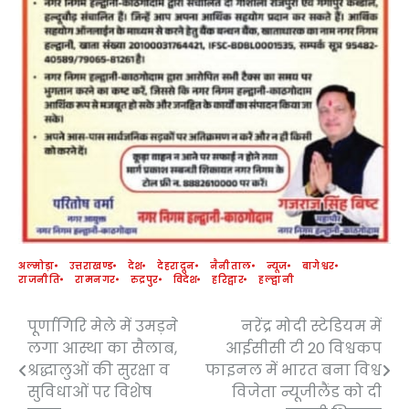
अल्मोड़ा
उत्तराखण्ड
देश
देहरादून
नैनीताल
न्यूज
बागेश्वर
राजनीति
रामनगर
रुद्रपुर
विदेश
हरिद्वार
हल्द्वानी
पूर्णागिरि मेले में उमड़ने
नरेंद्र मोदी स्टेडियम में
Post
लगा आस्था का सैलाब,
आईसीसी टी 20 विश्वकप
navigation
श्रद्धालुओं की सुरक्षा व
फाइनल में भारत बना विश्व
सुविधाओं पर विशेष
विजेता न्यूजीलैंड को दी