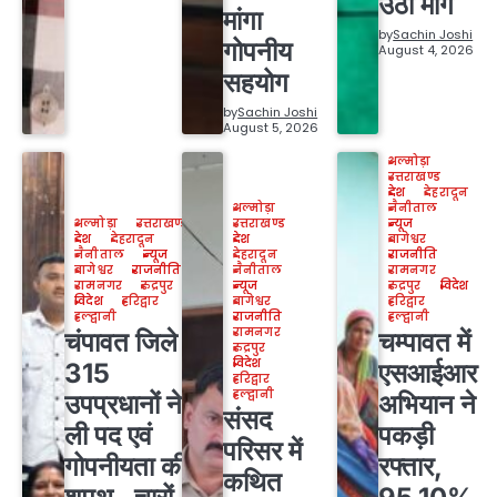
उठी मांग
मांगा
by
Sachin Joshi
गोपनीय
August 4, 2026
सहयोग
by
Sachin Joshi
August 5, 2026
अल्मोड़ा
उत्तराखण्ड
देश
देहरादून
अल्मोड़ा
नैनीताल
अल्मोड़ा
उत्तराखण्ड
उत्तराखण्ड
न्यूज
देश
देहरादून
देश
बागेश्वर
नैनीताल
न्यूज
देहरादून
राजनीति
बागेश्वर
राजनीति
नैनीताल
रामनगर
रामनगर
रुद्रपुर
न्यूज
रुद्रपुर
विदेश
विदेश
हरिद्वार
बागेश्वर
हरिद्वार
हल्द्वानी
राजनीति
हल्द्वानी
रामनगर
चंपावत जिले के
चम्पावत में
रुद्रपुर
विदेश
315
एसआईआर
हरिद्वार
हल्द्वानी
उपप्रधानों ने
अभियान ने
संसद
ली पद एवं
पकड़ी
परिसर में
गोपनीयता की
रफ्तार,
कथित