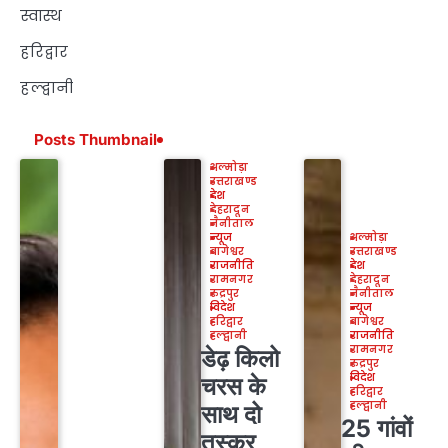
स्वास्थ
हरिद्वार
हल्द्वानी
Posts Thumbnail
अल्मोड़ा
उत्तराखण्ड
देश
देहरादून
नैनीताल
न्यूज
अल्मोड़ा
बागेश्वर
उत्तराखण्ड
राजनीति
देश
रामनगर
देहरादून
रुद्रपुर
नैनीताल
विदेश
न्यूज
हरिद्वार
बागेश्वर
हल्द्वानी
राजनीति
रामनगर
डेढ़ किलो
रुद्रपुर
विदेश
चरस के
हरिद्वार
हल्द्वानी
साथ दो
25 गांवों
तस्कर