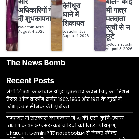
और
बोले- कोई
देवीधूरा
अधिकारियों ने
भी पात्र
थाने में
दी शुभकामनाएं
मतदाता
शिकायत
सूची से न
by
Sachin Joshi
August 4, 2026
by
Sachin Joshi
छूटे
August 4, 2026
by
Sachin Joshi
August 3, 2026
The News Bomb
Recent Posts
जंगी सिक्स’ के जांबाज योद्धा हवलदार करन सिंह का निधन
बैटल ऑफ वालोंग समेत 1962, 1965 और 1971 के युद्धों में
निभाई वीर सैनिक की भूमिका
चम्पावत में सरकारी कामकाज में AI की एंट्री, कृषि-उद्यान
विभाग के 35 अफसर-कर्मचारियों को मिला प्रशिक्षण,
ChatGPT, Gemini और NotebookLM से लेकर फील्ड