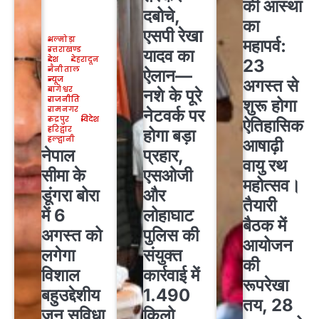
की आस्था
दबोचे,
का
एसपी रेखा
अल्मोड़ा
महापर्व:
उत्तराखण्ड
यादव का
देश
देहरादून
23
नैनीताल
ऐलान—
न्यूज
अगस्त से
बागेश्वर
नशे के पूरे
राजनीति
शुरू होगा
रामनगर
नेटवर्क पर
रुद्रपुर
विदेश
ऐतिहासिक
हरिद्वार
होगा बड़ा
हल्द्वानी
आषाढ़ी
नेपाल
प्रहार,
वायु रथ
सीमा के
एसओजी
महोत्सव।
डूंगरा बोरा
और
तैयारी
में 6
लोहाघाट
बैठक में
अगस्त को
पुलिस की
आयोजन
लगेगा
संयुक्त
की
विशाल
कार्रवाई में
रूपरेखा
बहुउद्देशीय
1.490
तय, 28
जन सुविधा
किलो