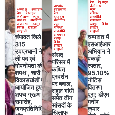
देश
देहरादून
अल्मोड़ा
नैनीताल
अल्मोड़ा
उत्तराखण्ड
उत्तराखण्ड
न्यूज
देश
देहरादून
देश
बागेश्वर
नैनीताल
न्यूज
देहरादून
राजनीति
बागेश्वर
राजनीति
नैनीताल
रामनगर
रामनगर
रुद्रपुर
न्यूज
रुद्रपुर
विदेश
विदेश
हरिद्वार
बागेश्वर
हरिद्वार
हल्द्वानी
राजनीति
हल्द्वानी
रामनगर
चंपावत जिले के
चम्पावत में
रुद्रपुर
विदेश
315
एसआईआर
हरिद्वार
हल्द्वानी
उपप्रधानों ने
अभियान ने
संसद
ली पद एवं
पकड़ी
परिसर में
गोपनीयता की
रफ्तार,
कथित
शपथ , चारों
95.10%
प्रदर्शन
विकासखंडों में
नोटिस
पर बवाल,
आयोजित हुए
वितरण
राहुल गांधी
शपथ ग्रहण
पूरा; डीएम
समेत तीन
समारोह,
मनीष
सांसदों के
जनप्रतिनिधियों
कुमार
खिलाफ