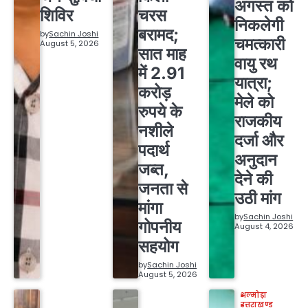
अगस्त को
शिविर
चरस
निकलेगी
बरामद;
by
Sachin Joshi
चमत्कारी
August 5, 2026
सात माह
वायु रथ
में 2.91
यात्रा;
करोड़
मेले को
रुपये के
राजकीय
नशीले
दर्जा और
पदार्थ
अनुदान
जब्त,
देने की
जनता से
उठी मांग
मांगा
by
Sachin Joshi
गोपनीय
August 4, 2026
सहयोग
by
Sachin Joshi
August 5, 2026
अल्मोड़ा
उत्तराखण्ड