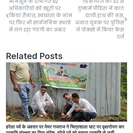
मानसून के दृष्टिगत 92
लोकलाज की डर से
Post
अधिकारियों को ड्यूटी पर
दुष्कर्म पीडिता ने काट
navigation
किया तैनात, स्वच्छता के नाम
डाली हाथ की नस,
पर फिर भी सार्वजनिक स्थलों
अज्ञात युवक पर पुलिस
में लग रहा गंदगी का अंबार
ने पोक्सो में किया केस
दर्ज
Related Posts
हरेला पर्व के अवसर पर मेयर गजराज ने चित्रशाला घाट पर वृक्षारोपण कर
प्रकृति संरक्षण का दिया संदेश, हरेले पर्व को बताया प्रकृति से जुड़ी