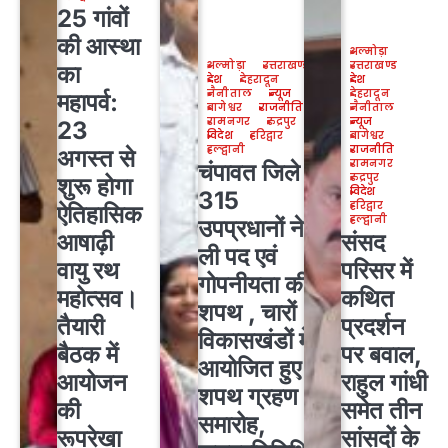
25 गांवों
की आस्था
अल्मोड़ा
अल्मोड़ा
उत्तराखण्ड
उत्तराखण्ड
का
देश
देहरादून
देश
नैनीताल
न्यूज
देहरादून
महापर्व:
बागेश्वर
राजनीति
नैनीताल
रामनगर
रुद्रपुर
न्यूज
23
विदेश
हरिद्वार
बागेश्वर
हल्द्वानी
राजनीति
अगस्त से
रामनगर
चंपावत जिले के
रुद्रपुर
शुरू होगा
विदेश
315
हरिद्वार
ऐतिहासिक
हल्द्वानी
उपप्रधानों ने
आषाढ़ी
संसद
ली पद एवं
वायु रथ
परिसर में
गोपनीयता की
महोत्सव।
कथित
शपथ , चारों
तैयारी
प्रदर्शन
विकासखंडों में
बैठक में
पर बवाल,
आयोजित हुए
आयोजन
राहुल गांधी
शपथ ग्रहण
की
समेत तीन
समारोह,
रूपरेखा
सांसदों के