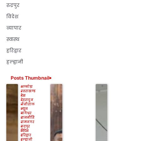
रुद्रपुर
विदेश
व्यापार
स्वास्थ
हरिद्वार
हल्द्वानी
Posts Thumbnail
अल्मोड़ा
उत्तराखण्ड
देश
देहरादून
नैनीताल
न्यूज
बागेश्वर
राजनीति
रामनगर
रुद्रपुर
विदेश
हरिद्वार
हल्द्वानी