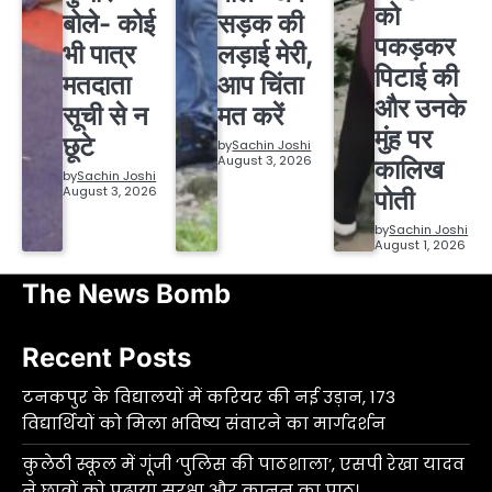
को
बोले- कोई
सड़क की
पकड़कर
भी पात्र
लड़ाई मेरी,
पिटाई की
मतदाता
आप चिंता
और उनके
सूची से न
मत करें
मुंह पर
छूटे
by
Sachin Joshi
August 3, 2026
कालिख
by
Sachin Joshi
August 3, 2026
पोती
by
Sachin Joshi
August 1, 2026
The News Bomb
Recent Posts
टनकपुर के विद्यालयों में करियर की नई उड़ान, 173
विद्यार्थियों को मिला भविष्य संवारने का मार्गदर्शन
कुलेठी स्कूल में गूंजी ‘पुलिस की पाठशाला’, एसपी रेखा यादव
ने छात्रों को पढ़ाया सुरक्षा और कानून का पाठ।