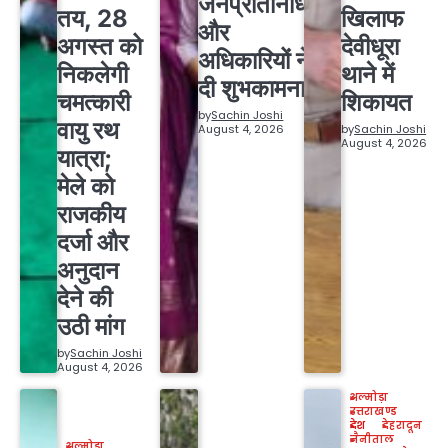
जनप्रतिनिधियों
तय, 28
खिलाफ
और
अगस्त को
देवीधूरा
अधिकारियों ने
निकलेगी
थाने में
दी शुभकामनाएं
चमत्कारी
शिकायत
by
Sachin Joshi
वायु रथ
August 4, 2026
by
Sachin Joshi
August 4, 2026
यात्रा;
मेले को
राजकीय
दर्जा और
अनुदान
देने की
उठी मांग
by
Sachin Joshi
August 4, 2026
अल्मोड़ा
उत्तराखण्ड
देश
देहरादून
नैनीताल
अल्मोड़ा