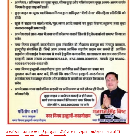
अल्मोड़ा
उत्तराखण्ड
देहरादून
नैनीताल
न्यूज
बागेश्वर
राजनीति