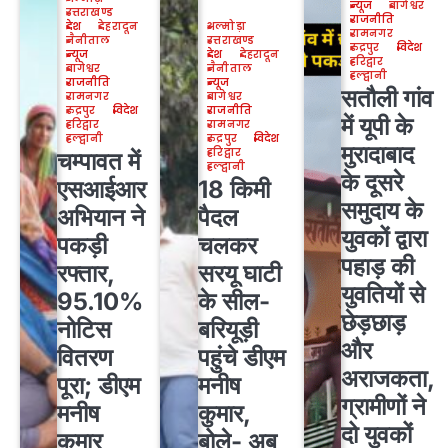
न्यूज
बागेश्वर
उत्तराखण्ड
राजनीति
देश
देहरादून
अल्मोड़ा
रामनगर
नैनीताल
उत्तराखण्ड
रुद्रपुर
विदेश
न्यूज
देश
देहरादून
हरिद्वार
बागेश्वर
नैनीताल
हल्द्वानी
राजनीति
न्यूज
सतौली गांव
रामनगर
बागेश्वर
रुद्रपुर
विदेश
राजनीति
में यूपी के
हरिद्वार
रामनगर
हल्द्वानी
रुद्रपुर
विदेश
मुरादाबाद
हरिद्वार
चम्पावत में
हल्द्वानी
के दूसरे
एसआईआर
18 किमी
समुदाय के
अभियान ने
पैदल
युवकों द्वारा
पकड़ी
चलकर
पहाड़ की
रफ्तार,
सरयू घाटी
युवतियों से
95.10%
के सील-
छेड़छाड़
नोटिस
बरियूड़ी
और
वितरण
पहुंचे डीएम
अराजकता,
पूरा; डीएम
मनीष
ग्रामीणों ने
मनीष
कुमार,
दो युवकों
कुमार
बोले- अब