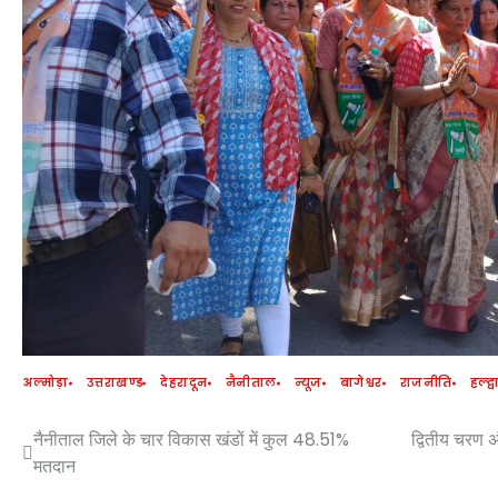
अल्मोड़ा
उत्तराखण्ड
देहरादून
नैनीताल
न्यूज
बागेश्वर
राजनीति
हल्द्
नैनीताल जिले के चार विकास खंडों में कुल 48.51%
द्वितीय चरण अ
Post
मतदान
navigation