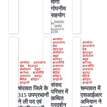
मांगा
गोपनीय
सहयोग
Sachin
by
Joshi
August 5,
2026
अल्मोड़ा
उत्तराखण्ड
अल्मोड़ा
देश
उत्तराखण्ड
देहरादून
देश
नैनीताल
देहरादून
न्यूज
नैनीताल
बागेश्वर
न्यूज
राजनीति
अल्मोड़ा
उत्तराखण्ड
बागेश्वर
रामनगर
देश
देहरादून
राजनीति
रुद्रपुर
नैनीताल
न्यूज
रामनगर
विदेश
बागेश्वर
राजनीति
रुद्रपुर
हरिद्वार
रामनगर
रुद्रपुर
विदेश
हल्द्वानी
विदेश
हरिद्वार
हरिद्वार
हल्द्वानी
हल्द्वानी
संसद
चंपावत जिले के
चम्पावत में
परिसर में
315 उपप्रधानों
एसआईआर
कथित
ने ली पद एवं
अभियान ने
प्रदर्शन