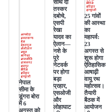
साथ दो
विदेश
हरिद्वार
तस्कर
हल्द्वानी
दबोचे,
25 गांवों
एसपी
की आस्था
रेखा
का
अल्मोड़ा
यादव का
महापर्व:
उत्तराखण्ड
देश
ऐलान—
23
देहरादून
नैनीताल
नशे के
अगस्त से
न्यूज
बागेश्वर
पूरे
शुरू होगा
राजनीति
रामनगर
नेटवर्क
ऐतिहासिक
रुद्रपुर
विदेश
पर होगा
आषाढ़ी
हरिद्वार
हल्द्वानी
बड़ा
वायु रथ
नेपाल
प्रहार,
महोत्सव।
सीमा के
एसओजी
तैयारी
डूंगरा बोरा
और
बैठक में
में 6
लोहाघाट
आयोजन
अगस्त को