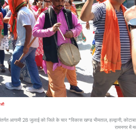
वानी
ंतर्गत आगामी 28 जुलाई को जिले के चार *विकास खण्ड भीमताल, हल्द्वानी, कोटाबा
रामनगर में 