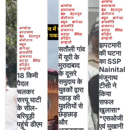
अल्मोड़ा
अल्मोड़ा
उत्तराखण्ड
उत्तराखण्ड
देश
देहरादून
देश
देहरादून
नैनीताल
नैनीताल
न्यूज
बागेश्वर
न्यूज
बागेश्वर
राजनीति
राजनीति
रामनगर
अल्मोड़ा
रामनगर
रुद्रपुर
विदेश
उत्तराखण्ड
रुद्रपुर
विदेश
हरिद्वार
देश
देहरादून
हरिद्वार
हल्द्वानी
नैनीताल
हल्द्वानी
झपटमारी
न्यूज
सतौली गांव
बागेश्वर
की घटना
राजनीति
में यूपी के
रामनगर
का SSP
रुद्रपुर
विदेश
मुरादाबाद
हरिद्वार
Nainital
हल्द्वानी
के दूसरे
18 किमी
मंजूनाथ
समुदाय के
पैदल
टीसी ने
युवकों द्वारा
चलकर
किया
पहाड़ की
सरयू घाटी
सफल
युवतियों से
के सील-
खुलासा*
छेड़छाड़
बरियूड़ी
*एसओजी
और
पहुंचे डीएम
एवं मुखानी