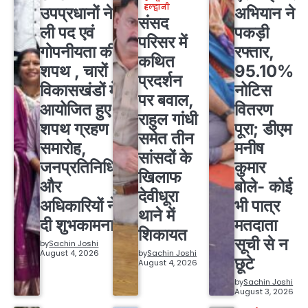
हल्द्वानी
उपप्रधानों ने
अभियान ने
संसद
ली पद एवं
पकड़ी
परिसर में
गोपनीयता की
रफ्तार,
कथित
शपथ , चारों
95.10%
प्रदर्शन
विकासखंडों में
नोटिस
पर बवाल,
आयोजित हुए
वितरण
राहुल गांधी
शपथ ग्रहण
पूरा; डीएम
समेत तीन
समारोह,
मनीष
सांसदों के
जनप्रतिनिधियों
कुमार
खिलाफ
और
बोले- कोई
देवीधूरा
अधिकारियों ने
भी पात्र
थाने में
दी शुभकामनाएं
मतदाता
शिकायत
सूची से न
by
Sachin Joshi
August 4, 2026
by
Sachin Joshi
छूटे
August 4, 2026
by
Sachin Joshi
August 3, 2026