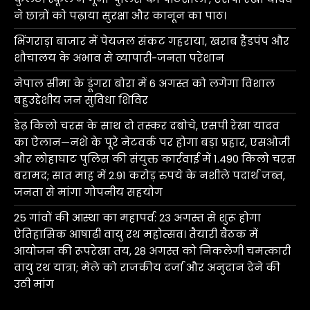
ने छात्रों को पढ़ाया सुरक्षा और कानून का पाठ।
भिंगराड़ा बाजार में पेयजल संकट गहराया, खराब हैंडपंप और
शौचालय के अभाव से व्यापारी-जनता परेशान
नेपाल सीमा के डूंगरा बोरा में 6 अगस्त को लगेगा विशाल
बहुउद्देशीय जन सुविधा शिविर
डेढ़ किलो चरस के साथ दो तस्कर दबोचे, एसपी रेखा यादव
का ऐलान—नशे के पूरे नेटवर्क पर होगा बड़ा प्रहार, एसओजी
और लोहाघाट पुलिस की संयुक्त कार्रवाई में 1.490 किलो चरस
बरामद; सात माह में 2.91 करोड़ रुपये के नशीले पदार्थ जब्त,
जनता से मांगा गोपनीय सहयोग
25 गांवों की आस्था का महापर्व: 23 अगस्त से शुरू होगा
ऐतिहासिक आषाढ़ी वायु रथ महोत्सव। तैयारी बैठक में
आयोजन की रूपरेखा तय, 28 अगस्त को निकलेगी चमत्कारी
वायु रथ यात्रा; मेले को राजकीय दर्जा और अनुदान देने की
उठी मांग