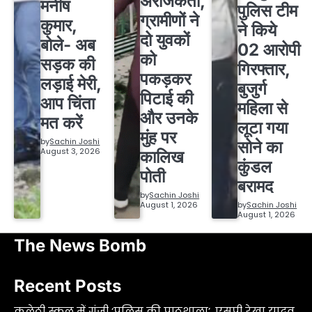
अराजकता,
मनीष
पुलिस टीम
ग्रामीणों ने
कुमार,
ने किये
दो युवकों
बोले- अब
02 आरोपी
को
सड़क की
गिरफ्तार,
पकड़कर
लड़ाई मेरी,
बुजुर्ग
पिटाई की
आप चिंता
महिला से
और उनके
मत करें
लूटा गया
मुंह पर
by
Sachin Joshi
सोने का
August 3, 2026
कालिख
कुंडल
पोती
बरामद
by
Sachin Joshi
August 1, 2026
by
Sachin Joshi
August 1, 2026
The News Bomb
Recent Posts
कुलेठी स्कूल में गूंजी ‘पुलिस की पाठशाला’, एसपी रेखा यादव