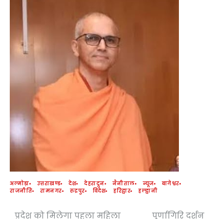
अल्मोड़ा
उत्तराखण्ड
देश
देहरादून
नैनीताल
न्यूज
बागेश्वर
राजनीति
रामनगर
रुद्रपुर
विदेश
हरिद्वार
हल्द्वानी
प्रदेश को मिलेगा पहला महिला
पूर्णागिरि दर्शन
Post