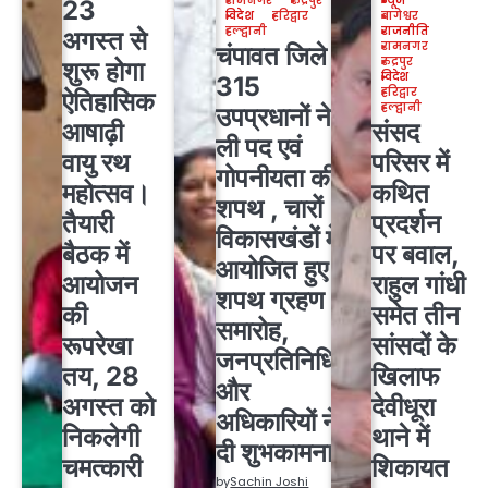
रामनगर
रुद्रपुर
न्यूज
23
विदेश
हरिद्वार
बागेश्वर
हल्द्वानी
राजनीति
अगस्त से
रामनगर
चंपावत जिले के
रुद्रपुर
शुरू होगा
विदेश
315
हरिद्वार
ऐतिहासिक
हल्द्वानी
उपप्रधानों ने
आषाढ़ी
संसद
ली पद एवं
वायु रथ
परिसर में
गोपनीयता की
महोत्सव।
कथित
शपथ , चारों
तैयारी
प्रदर्शन
विकासखंडों में
बैठक में
पर बवाल,
आयोजित हुए
आयोजन
राहुल गांधी
शपथ ग्रहण
की
समेत तीन
समारोह,
रूपरेखा
सांसदों के
जनप्रतिनिधियों
तय, 28
खिलाफ
और
अगस्त को
देवीधूरा
अधिकारियों ने
निकलेगी
थाने में
दी शुभकामनाएं
चमत्कारी
शिकायत
by
Sachin Joshi