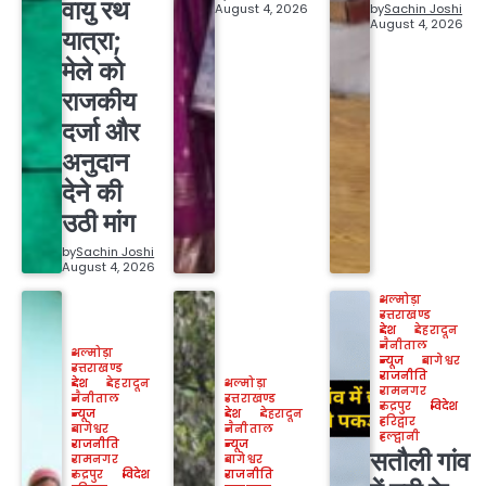
वायु रथ
August 4, 2026
by
Sachin Joshi
August 4, 2026
यात्रा;
मेले को
राजकीय
दर्जा और
अनुदान
देने की
उठी मांग
by
Sachin Joshi
August 4, 2026
अल्मोड़ा
उत्तराखण्ड
देश
देहरादून
नैनीताल
अल्मोड़ा
न्यूज
बागेश्वर
उत्तराखण्ड
राजनीति
देश
देहरादून
अल्मोड़ा
रामनगर
नैनीताल
उत्तराखण्ड
रुद्रपुर
विदेश
न्यूज
देश
देहरादून
हरिद्वार
बागेश्वर
नैनीताल
हल्द्वानी
राजनीति
न्यूज
सतौली गांव
रामनगर
बागेश्वर
रुद्रपुर
विदेश
राजनीति