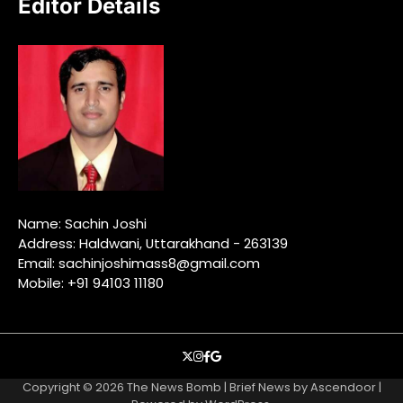
Editor Details
Name: Sachin Joshi
Address: Haldwani, Uttarakhand - 263139
Email: sachinjoshimass8@gmail.com
Mobile: +91 94103 11180
X
instagram
facebook
google
Copyright © 2026
The News Bomb
| Brief News by
Ascendoor
|