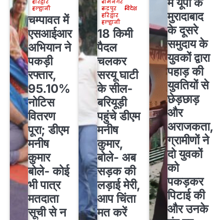
में यूपी के
हरिद्वार
रामनगर
हल्द्वानी
रुद्रपुर
विदेश
मुरादाबाद
हरिद्वार
चम्पावत में
हल्द्वानी
के दूसरे
एसआईआर
18 किमी
समुदाय के
अभियान ने
पैदल
युवकों द्वारा
पकड़ी
चलकर
पहाड़ की
रफ्तार,
सरयू घाटी
युवतियों से
95.10%
के सील-
छेड़छाड़
नोटिस
बरियूड़ी
और
वितरण
पहुंचे डीएम
अराजकता,
पूरा; डीएम
मनीष
ग्रामीणों ने
मनीष
कुमार,
दो युवकों
कुमार
बोले- अब
को
बोले- कोई
सड़क की
पकड़कर
भी पात्र
लड़ाई मेरी,
पिटाई की
मतदाता
आप चिंता
और उनके
सूची से न
मत करें