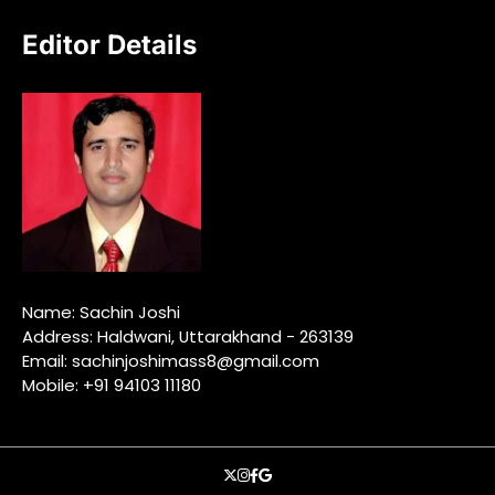
Editor Details
Name: Sachin Joshi
Address: Haldwani, Uttarakhand - 263139
Email: sachinjoshimass8@gmail.com
Mobile: +91 94103 11180
X
instagram
facebook
google