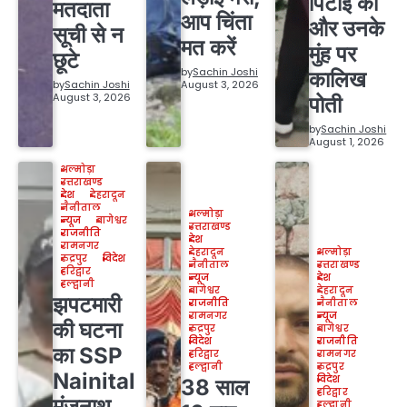
पिटाई की
मतदाता
आप चिंता
और उनके
सूची से न
मत करें
मुंह पर
छूटे
by
Sachin Joshi
कालिख
by
Sachin Joshi
August 3, 2026
August 3, 2026
पोती
by
Sachin Joshi
August 1, 2026
अल्मोड़ा
उत्तराखण्ड
देश
देहरादून
नैनीताल
अल्मोड़ा
न्यूज
बागेश्वर
उत्तराखण्ड
राजनीति
देश
रामनगर
देहरादून
अल्मोड़ा
रुद्रपुर
विदेश
नैनीताल
उत्तराखण्ड
हरिद्वार
न्यूज
देश
हल्द्वानी
बागेश्वर
देहरादून
झपटमारी
राजनीति
नैनीताल
रामनगर
न्यूज
की घटना
रुद्रपुर
बागेश्वर
विदेश
राजनीति
का SSP
हरिद्वार
रामनगर
हल्द्वानी
रुद्रपुर
Nainital
विदेश
38 साल
हरिद्वार
मंजूनाथ
हल्द्वानी