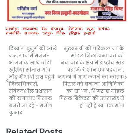
अल्मोड़ा
उत्तराखण्ड
देश
देहरादून
नैनीताल
न्यूज
बागेश्वर
राजनीति
रामनगर
रुद्रपुर
विदेश
हरिद्वार
हल्द्वानी
दिव्यांग बुजुर्ग की आंखें
मुख्यमंत्री की परिकल्पना के
Post
नम, गांव में भजन-
मांडल जिला चम्पावत को
navigation
भोजन के साथ बांटी
नवाचार के क्षेत्र में राष्ट्रीय स्तर
खुशियां,सीमांत गांव
पर मिली शान एवं पहचान ,
नीड़ में आधी रात पहुंचे
जंगलों में आग लगने का कारक
जिलाधिकारी,
पिरुल को बनाना आजिविका
संवेदनशील प्रशासन
का साधन , भिगराडां मांडल
की लगातार मिसाल
पिरूल ब्रिकेटस की उत्तराखंड में
बनते जा रहे – मनीष
हो रही है व्यापक मांग
कुमार
Related Posts