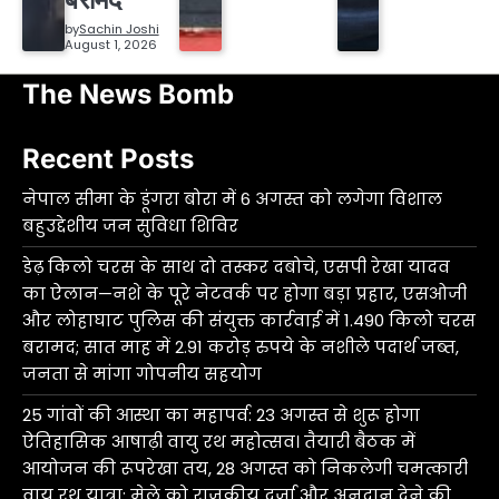
by
Sachin Joshi
August 1, 2026
The News Bomb
Recent Posts
नेपाल सीमा के डूंगरा बोरा में 6 अगस्त को लगेगा विशाल
बहुउद्देशीय जन सुविधा शिविर
डेढ़ किलो चरस के साथ दो तस्कर दबोचे, एसपी रेखा यादव
का ऐलान—नशे के पूरे नेटवर्क पर होगा बड़ा प्रहार, एसओजी
और लोहाघाट पुलिस की संयुक्त कार्रवाई में 1.490 किलो चरस
बरामद; सात माह में 2.91 करोड़ रुपये के नशीले पदार्थ जब्त,
जनता से मांगा गोपनीय सहयोग
25 गांवों की आस्था का महापर्व: 23 अगस्त से शुरू होगा
ऐतिहासिक आषाढ़ी वायु रथ महोत्सव। तैयारी बैठक में
आयोजन की रूपरेखा तय, 28 अगस्त को निकलेगी चमत्कारी
वायु रथ यात्रा; मेले को राजकीय दर्जा और अनुदान देने की