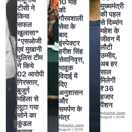
10 माह
मुख्यमंत्री
टीसी ने
की
की पहल
किया
गौरवशाली
से दिव्यांग
सफल
सेवा के
महेश के
खुलासा*
बाद
जीवन में
*एसओजी
इंस्पेक्टर
लौटी
एवं मुखानी
हरीश सिंह
उम्मीद,
पुलिस टीम
सेवानिवृत्त,
अब हर
ने किये
भावुक
साल
02 आरोपी
विदाई में
मिलेगी
गिरफ्तार,
दिए
₹36
बुजुर्ग
अनुशासन
हजार
महिला से
और
पेंशन
लूटा गया
समर्पण के
by
Sachin Joshi
सोने का
मंत्र
August 1, 2026
कुंडल
by
Sachin Joshi
August 1, 2026
बरामद