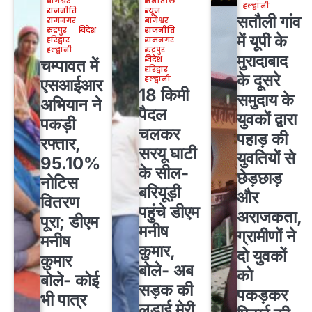
बागेश्वर
नैनीताल
हल्द्वानी
राजनीति
न्यूज
सतौली गांव
रामनगर
बागेश्वर
रुद्रपुर
विदेश
राजनीति
में यूपी के
हरिद्वार
रामनगर
हल्द्वानी
रुद्रपुर
मुरादाबाद
विदेश
चम्पावत में
हरिद्वार
के दूसरे
हल्द्वानी
एसआईआर
18 किमी
समुदाय के
अभियान ने
पैदल
युवकों द्वारा
पकड़ी
चलकर
पहाड़ की
रफ्तार,
सरयू घाटी
युवतियों से
95.10%
के सील-
छेड़छाड़
नोटिस
बरियूड़ी
और
वितरण
पहुंचे डीएम
अराजकता,
पूरा; डीएम
मनीष
ग्रामीणों ने
मनीष
कुमार,
दो युवकों
कुमार
बोले- अब
को
बोले- कोई
सड़क की
पकड़कर
भी पात्र
लड़ाई मेरी,