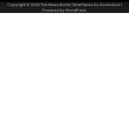
Copyright © 2026
The News Bomb
| Brief News by
Ascendoor
|
Powered by
WordPress
.