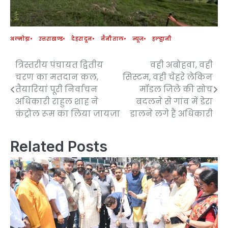
अल्मोड़ा
उत्तराखण्ड
देहरादून
नैनीताल
न्यूज
हल्द्वानी
त्रिस्तरीय पंचायत द्वितीय
वही अबोहवा, वही
Post
चरण का मतदान कल,
सिस्टम, वही चेहरे लेकिन
navigation
तैयारियां पूरी निर्वाचन
मॉडल जिले की सोच
अधिकारी राहुल शाह ने
बदलने से गांव में डेरा
कंट्रोल रूम का लिया जायजा
डालने लगे हैं अधिकारी
Related Posts