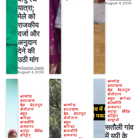
August 4, 2026
यात्रा;
मेले को
राजकीय
दर्जा और
अनुदान
देने की
उठी मांग
by
Sachin Joshi
August 4, 2026
अल्मोड़ा
उत्तराखण्ड
देश
देहरादून
नैनीताल
अल्मोड़ा
न्यूज
बागेश्वर
उत्तराखण्ड
राजनीति
देश
देहरादून
अल्मोड़ा
रामनगर
नैनीताल
उत्तराखण्ड
रुद्रपुर
विदेश
न्यूज
देश
देहरादून
हरिद्वार
बागेश्वर
नैनीताल
हल्द्वानी
राजनीति
न्यूज
सतौली गांव
रामनगर
बागेश्वर
रुद्रपुर
विदेश
राजनीति
में यूपी के
हरिद्वार
रामनगर