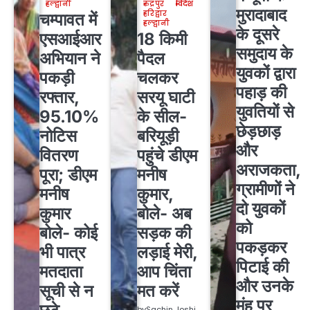
हल्द्वानी
रुद्रपुर
विदेश
मुरादाबाद
हरिद्वार
चम्पावत में
हल्द्वानी
के दूसरे
एसआईआर
18 किमी
समुदाय के
अभियान ने
पैदल
युवकों द्वारा
पकड़ी
चलकर
पहाड़ की
रफ्तार,
सरयू घाटी
युवतियों से
95.10%
के सील-
छेड़छाड़
नोटिस
बरियूड़ी
और
वितरण
पहुंचे डीएम
अराजकता,
पूरा; डीएम
मनीष
ग्रामीणों ने
मनीष
कुमार,
दो युवकों
कुमार
बोले- अब
को
बोले- कोई
सड़क की
पकड़कर
भी पात्र
लड़ाई मेरी,
पिटाई की
मतदाता
आप चिंता
और उनके
सूची से न
मत करें
मुंह पर
by
Sachin Joshi