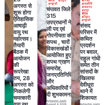
विदेश
हरिद्वार
बागेश्वर
हल्द्वानी
राजनीति
अगस्त से
रामनगर
चंपावत जिले के
रुद्रपुर
शुरू होगा
विदेश
315
हरिद्वार
ऐतिहासिक
हल्द्वानी
उपप्रधानों ने
आषाढ़ी
संसद
ली पद एवं
वायु रथ
परिसर में
गोपनीयता की
महोत्सव।
कथित
शपथ , चारों
तैयारी
प्रदर्शन
विकासखंडों में
बैठक में
पर बवाल,
आयोजित हुए
आयोजन
राहुल गांधी
शपथ ग्रहण
की
समेत तीन
समारोह,
रूपरेखा
सांसदों के
जनप्रतिनिधियों
तय, 28
खिलाफ
और
अगस्त को
देवीधूरा
अधिकारियों ने
निकलेगी
थाने में
दी शुभकामनाएं
चमत्कारी
शिकायत
by
Sachin Joshi
वायु रथ
August 4, 2026
by
Sachin Joshi