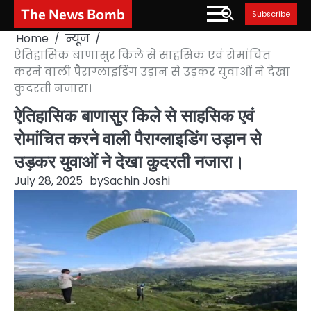
Skip
The News Bomb
Subscribe
to
Home
न्यूज
content
ऐतिहासिक बाणासुर किले से साहसिक एवं रोमांचित
करने वाली पैराग्लाइडिंग उड़ान से उड़कर युवाओं ने देखा
कुदरती नजारा।
ऐतिहासिक बाणासुर किले से साहसिक एवं
रोमांचित करने वाली पैराग्लाइडिंग उड़ान से
उड़कर युवाओं ने देखा कुदरती नजारा।
July 28, 2025
by
Sachin Joshi