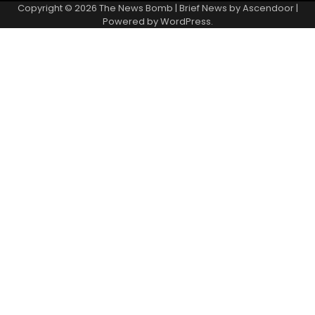
Copyright © 2026
The News Bomb
| Brief News by
Ascendoor
|
Powered by
WordPress
.