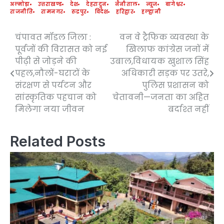
अल्मोड़ा
उत्तराखण्ड
देश
देहरादून
नैनीताल
न्यूज
बागेश्वर
राजनीति
रामनगर
रुद्रपुर
विदेश
हरिद्वार
हल्द्वानी
चंपावत मॉडल जिला :
वन वे ट्रैफिक व्यवस्था के
Post
पूर्वजों की विरासत को नई
खिलाफ कांग्रेस जनों में
navigation
पीढ़ी से जोड़ने की
उबाल,विधायक खुशाल सिंह
पहल,नौलों-घराटों के
अधिकारी सड़क पर उतरे,
संरक्षण से पर्यटन और
पुलिस प्रशासन को
सांस्कृतिक पहचान को
चेतावनी—जनता का अहित
मिलेगा नया जीवन
बर्दाश्त नहीं
Related Posts