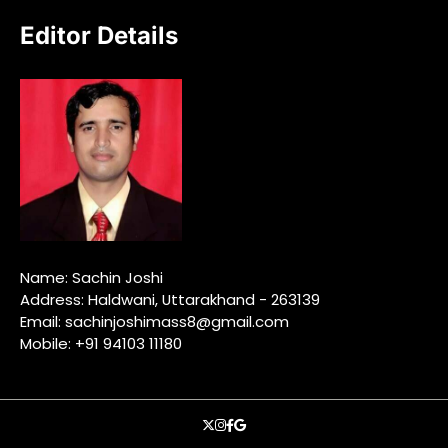
Editor Details
Name: Sachin Joshi
Address: Haldwani, Uttarakhand - 263139
Email: sachinjoshimass8@gmail.com
Mobile: +91 94103 11180
X
instagram
facebook
google