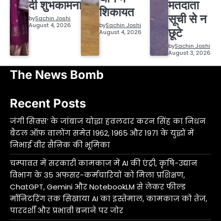
दी शुभकामनाएं
मतदाता
शिकायत
सूची से न
by
Sachin Joshi
August 4, 2026
by
Sachin Joshi
छूटे
August 4, 2026
by
Sachin Joshi
August 3, 2026
The News Bomb
Recent Posts
जंगी सिक्स’ के जांबाज योद्धा हवलदार करन सिंह का निधन
बैटल ऑफ वालोंग समेत 1962, 1965 और 1971 के युद्धों में
निभाई वीर सैनिक की भूमिका
चम्पावत में सरकारी कामकाज में AI की एंट्री, कृषि-उद्यान
विभाग के 35 अफसर-कर्मचारियों को मिला प्रशिक्षण,
ChatGPT, Gemini और NotebookLM से लेकर फील्ड
मॉनिटरिंग तक सिखाया AI का इस्तेमाल, कामकाज को तेज,
पारदर्शी और प्रभावी बनाने पर जोर