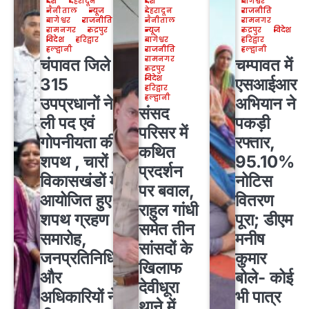
देश
देहरादून
देश
बागेश्वर
नैनीताल
न्यूज
देहरादून
राजनीति
बागेश्वर
राजनीति
नैनीताल
रामनगर
रामनगर
रुद्रपुर
न्यूज
रुद्रपुर
विदेश
विदेश
हरिद्वार
बागेश्वर
हरिद्वार
हल्द्वानी
राजनीति
हल्द्वानी
रामनगर
चंपावत जिले के
चम्पावत में
रुद्रपुर
विदेश
315
एसआईआर
हरिद्वार
हल्द्वानी
उपप्रधानों ने
अभियान ने
संसद
ली पद एवं
पकड़ी
परिसर में
गोपनीयता की
रफ्तार,
कथित
शपथ , चारों
95.10%
प्रदर्शन
विकासखंडों में
नोटिस
पर बवाल,
आयोजित हुए
वितरण
राहुल गांधी
शपथ ग्रहण
पूरा; डीएम
समेत तीन
समारोह,
मनीष
सांसदों के
जनप्रतिनिधियों
कुमार
खिलाफ
और
बोले- कोई
देवीधूरा
अधिकारियों ने
भी पात्र
थाने में