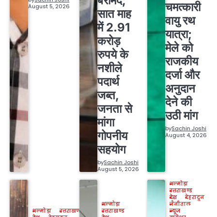
बरामद;
चमत्कारी
August 5, 2026
सात माह
वायु रथ
में 2.91
यात्रा;
करोड़
मेले को
रुपये के
राजकीय
नशीले
दर्जा और
पदार्थ
अनुदान
जब्त,
देने की
जनता से
उठी मांग
मांगा
by
Sachin Joshi
गोपनीय
August 4, 2026
सहयोग
by
Sachin Joshi
August 5, 2026
अल्मोड़ा
उत्तराखण्ड
देश
देहरादून
अल्मोड़ा
नैनीताल
अल्मोड़ा
उत्तराखण्ड
उत्तराखण्ड
न्यूज