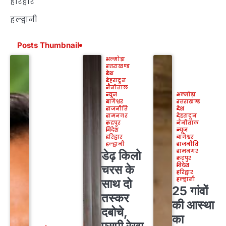
हरिद्वार
हल्द्वानी
Posts Thumbnail
अल्मोड़ा
उत्तराखण्ड
देश
देहरादून
नैनीताल
न्यूज
अल्मोड़ा
बागेश्वर
उत्तराखण्ड
राजनीति
देश
रामनगर
देहरादून
रुद्रपुर
नैनीताल
विदेश
न्यूज
हरिद्वार
बागेश्वर
हल्द्वानी
राजनीति
रामनगर
डेढ़ किलो
रुद्रपुर
विदेश
चरस के
हरिद्वार
हल्द्वानी
साथ दो
25 गांवों
तस्कर
की आस्था
दबोचे,
का