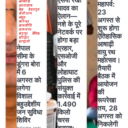
एसपी रेखा
अल्मोड़ा
महापर्व:
उत्तराखण्ड
यादव का
देश
देहरादून
23
नैनीताल
ऐलान—
न्यूज
अगस्त से
बागेश्वर
नशे के पूरे
राजनीति
शुरू होगा
रामनगर
नेटवर्क पर
रुद्रपुर
विदेश
ऐतिहासिक
हरिद्वार
होगा बड़ा
हल्द्वानी
आषाढ़ी
नेपाल
प्रहार,
वायु रथ
सीमा के
एसओजी
महोत्सव।
डूंगरा बोरा
और
तैयारी
में 6
लोहाघाट
बैठक में
अगस्त को
पुलिस की
आयोजन
लगेगा
संयुक्त
की
विशाल
कार्रवाई में
रूपरेखा
बहुउद्देशीय
1.490
तय, 28
जन सुविधा
किलो
अगस्त को
शिविर
चरस
निकलेगी
by
Sachin Joshi