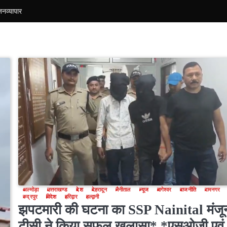
जन
व्यापार
अल्मोड़ा
उत्तराखण्ड
देश
देहरादून
नैनीताल
न्यूज
बागेश्वर
राजनीति
रामनगर
रुद्रपुर
विदेश
हरिद्वार
हल्द्वानी
झपटमारी की घटना का SSP Nainital मंजू
टीसी ने किया सफल खुलासा* *एसओजी एवं