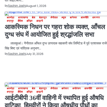
देते आईटीबीपी…
by
Sachin Joshi
August 1, 2026
अल्मोड़ा
उत्तराखण्ड
देश
देहरादून
नैनीताल
न्यूज
बागेश्वर
राजनीति
रामनगर
रुद्रपुर
विदेश
हरिद्वार
हल्द्वानी
आकस्मिक निधन पर गहरा शोक व्यक्त, आँचल
दुग्ध संघ में आयोजित हुई श्रद्धांजलि सभा
लालकुआं। नैनीताल आँचल दुग्ध उत्पादक सहकारी संघ लिमिटेड में पूर्व प्रशासक राजें
सिंह बिष्ट एवं यांत्रिक अनुभाग…
by
Sachin Joshi
July 31, 2026
अल्मोड़ा
उत्तराखण्ड
देश
देहरादून
नैनीताल
बागेश्वर
मनोरंजन
राजनीति
रामनगर
रुद्रपुर
विदेश
हरिद्वार
हल्द्वानी
आईटीबीपी 36वीं वाहिनी में स्थापित हुई औषधि
वाटिका, हिमवीरों ने किया औषधीय पौधों का