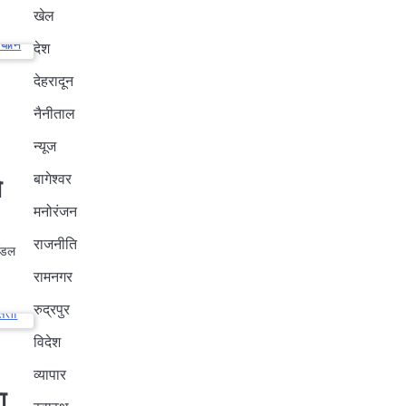
खेल
देश
देहरादून
नैनीताल
न्यूज
बागेश्वर
ो
मनोरंजन
राजनीति
मॉडल
रामनगर
रुद्रपुर
विदेश
व्यापार
ा