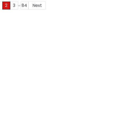
…
2
3
84
Next