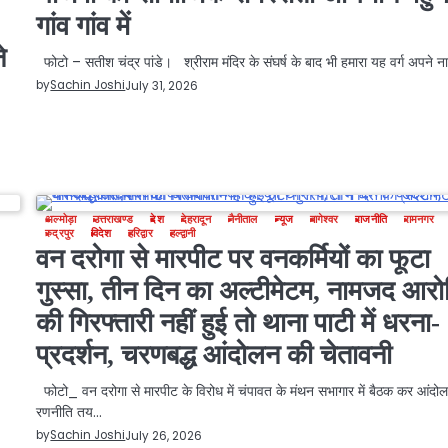
गांव गांव में
े
फोटो – सतीश चंद्र पांडे। श्रीराम मंदिर के संघर्ष के बाद भी हमारा यह वर्ग अपने न
by
Sachin Joshi
July 31, 2026
अल्मोड़ा
उत्तराखण्ड
देश
देहरादून
नैनीताल
न्यूज
बागेश्वर
राजनीति
रामनगर
रुद्रपुर
विदेश
हरिद्वार
हल्द्वानी
वन दरोगा से मारपीट पर वनकर्मियों का फूटा
गुस्सा, तीन दिन का अल्टीमेटम, नामजद आरोप
की गिरफ्तारी नहीं हुई तो थाना पाटी में धरना-
प्रदर्शन, चरणबद्ध आंदोलन की चेतावनी
फोटो_ वन दरोगा से मारपीट के विरोध में चंपावत के मंथन सभागार में बैठक कर आंदो
रणनीति तय…
by
Sachin Joshi
July 26, 2026