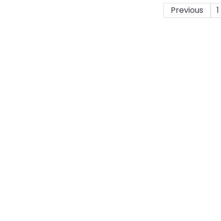
Previous
1
Posts
pagination