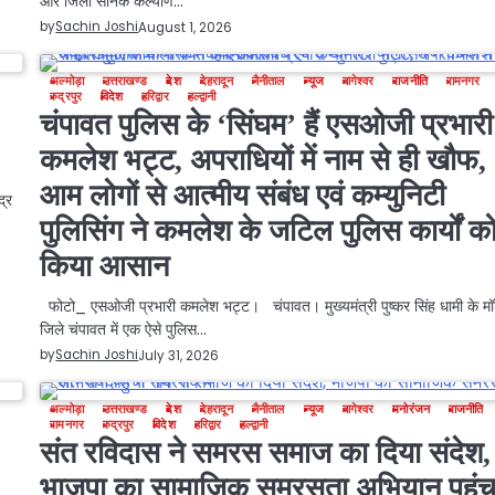
और जिला सैनिक कल्याण…
by
Sachin Joshi
August 1, 2026
अल्मोड़ा
उत्तराखण्ड
देश
देहरादून
नैनीताल
न्यूज
बागेश्वर
राजनीति
रामनगर
रुद्रपुर
विदेश
हरिद्वार
हल्द्वानी
चंपावत पुलिस के ‘सिंघम’ हैं एसओजी प्रभारी
कमलेश भट्ट, अपराधियों में नाम से ही खौफ,
आम लोगों से आत्मीय संबंध एवं कम्युनिटी
द्र
पुलिसिंग ने कमलेश के जटिल पुलिस कार्यों क
किया आसान
फोटो_ एसओजी प्रभारी कमलेश भट्ट। चंपावत। मुख्यमंत्री पुष्कर सिंह धामी के 
जिले चंपावत में एक ऐसे पुलिस…
by
Sachin Joshi
July 31, 2026
अल्मोड़ा
उत्तराखण्ड
देश
देहरादून
नैनीताल
न्यूज
बागेश्वर
मनोरंजन
राजनीति
रामनगर
रुद्रपुर
विदेश
हरिद्वार
हल्द्वानी
संत रविदास ने समरस समाज का दिया संदेश,
भाजपा का सामाजिक समरसता अभियान पहुंच