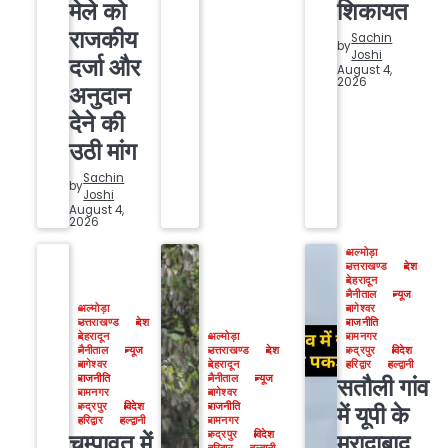
मेले को
शिकायत
राजकीय
Sachin
by
Joshi
दर्जा और
August 4,
2026
अनुदान
देने की
उठी मांग
Sachin
by
Joshi
August 4,
2026
अल्मोड़ा
उत्तराखण्ड
देश
देहरादून
नैनीताल
न्यूज
अल्मोड़ा
बागेश्वर
उत्तराखण्ड
देश
राजनीति
देहरादून
अल्मोड़ा
रामनगर
नैनीताल
न्यूज
उत्तराखण्ड
देश
रुद्रपुर
विदेश
बागेश्वर
देहरादून
हरिद्वार
हल्द्वानी
राजनीति
नैनीताल
न्यूज
सतौली गांव
रामनगर
बागेश्वर
रुद्रपुर
विदेश
राजनीति
में यूपी के
हरिद्वार
हल्द्वानी
रामनगर
रुद्रपुर
विदेश
चम्पावत में
मुरादाबाद