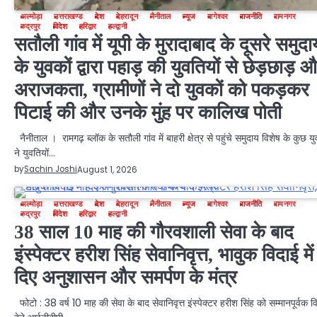
अल्मोड़ा
उत्तराखण्ड
देश
देहरादून
नैनीताल
न्यूज
बागेश्वर
राजनीति
रामनगर
रुद्रपुर
विदेश
हरिद्वार
हल्द्वानी
सतौली गांव में यूपी के मुरादाबाद के दूसरे समुदा
के युवकों द्वारा पहाड़ की युवतियों से छेड़छाड़ 
अराजकता, ग्रामीणों ने दो युवकों को पकड़कर
पिटाई की और उनके मुंह पर कालिख पोती
नैनीताल । रामगढ़ ब्लॉक के सतौली गांव में बाहरी क्षेत्र से पहुंचे समुदाय विशेष के कुछ यु
ने युवतियों…
by
Sachin Joshi
August 1, 2026
अल्मोड़ा
उत्तराखण्ड
देश
देहरादून
नैनीताल
न्यूज
बागेश्वर
राजनीति
रामनगर
रुद्रपुर
विदेश
हरिद्वार
हल्द्वानी
38 साल 10 माह की गौरवशाली सेवा के बाद
इंस्पेक्टर हरीश सिंह सेवानिवृत्त, भावुक विदाई में
दिए अनुशासन और समर्पण के मंत्र
फोटो : 38 वर्ष 10 माह की सेवा के बाद सेवानिवृत्त इंस्पेक्टर हरीश सिंह को सम्मानपूर्वक व