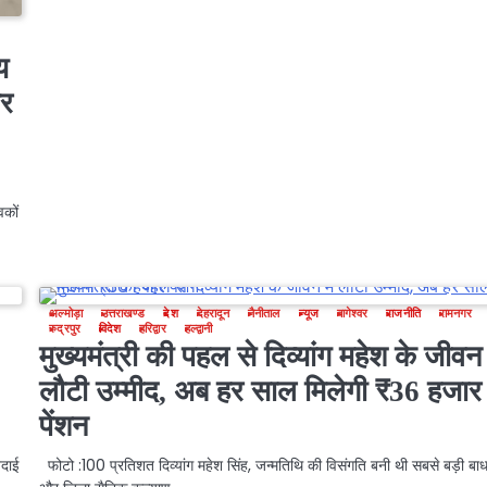
य
और
वकों
अल्मोड़ा
उत्तराखण्ड
देश
देहरादून
नैनीताल
न्यूज
बागेश्वर
राजनीति
रामनगर
रुद्रपुर
विदेश
हरिद्वार
हल्द्वानी
मुख्यमंत्री की पहल से दिव्यांग महेश के जीवन म
लौटी उम्मीद, अब हर साल मिलेगी ₹36 हजार
पेंशन
िदाई
फोटो :100 प्रतिशत दिव्यांग महेश सिंह, जन्मतिथि की विसंगति बनी थी सबसे बड़ी बाध