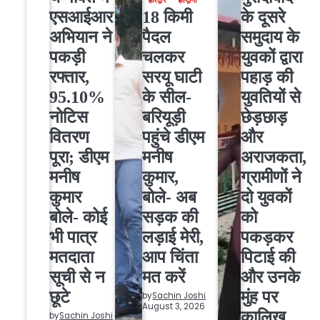
हरिद्वार
हल्द्वानी
एसआईआर
18 किमी
के दूसरे
अभियान ने
पैदल
समुदाय के
पकड़ी
चलकर
युवकों द्वारा
रफ्तार,
सरयू घाटी
पहाड़ की
95.10%
के सील-
युवतियों से
नोटिस
बरियूड़ी
छेड़छाड़
वितरण
पहुंचे डीएम
और
पूरा; डीएम
मनीष
अराजकता,
मनीष
कुमार,
ग्रामीणों ने
कुमार
बोले- अब
दो युवकों
बोले- कोई
सड़क की
को
भी पात्र
लड़ाई मेरी,
पकड़कर
मतदाता
आप चिंता
पिटाई की
सूची से न
मत करें
और उनके
छूटे
मुंह पर
by
Sachin Joshi
August 3, 2026
कालिख
by
Sachin Joshi