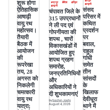
हरिद्वार
शुरू होगा
रुद्रपुर
विदेश
हरिद्वार
हल्द्वानी
हल्द्वानी
ऐतिहासिक
संसद
चंपावत जिले के
आषाढ़ी
परिसर में
315 उपप्रधानों
वायु रथ
कथित
ने ली पद एवं
महोत्सव।
प्रदर्शन
गोपनीयता की
तैयारी
पर
शपथ , चारों
बैठक में
बवाल,
विकासखंडों में
आयोजन
राहुल
आयोजित हुए
की
गांधी
शपथ ग्रहण
रूपरेखा
समेत
समारोह,
तय, 28
तीन
जनप्रतिनिधियों
अगस्त को
सांसदों
और
निकलेगी
के
अधिकारियों ने
चमत्कारी
खिलाफ
दी शुभकामनाएं
वायु रथ
देवीधूरा
by
Sachin Joshi
August 4, 2026
यात्रा;
थाने में