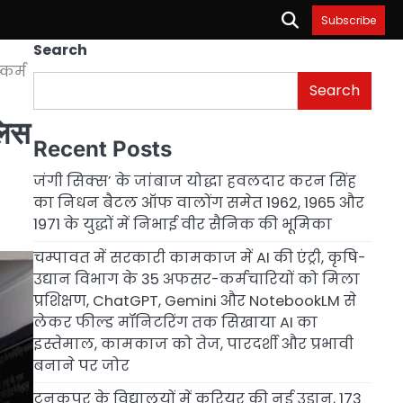
Subscribe
Search
कर्म
Search
लिस
Recent Posts
जंगी सिक्स’ के जांबाज योद्धा हवलदार करन सिंह
का निधन बैटल ऑफ वालोंग समेत 1962, 1965 और
1971 के युद्धों में निभाई वीर सैनिक की भूमिका
चम्पावत में सरकारी कामकाज में AI की एंट्री, कृषि-
उद्यान विभाग के 35 अफसर-कर्मचारियों को मिला
प्रशिक्षण, ChatGPT, Gemini और NotebookLM से
लेकर फील्ड मॉनिटरिंग तक सिखाया AI का
इस्तेमाल, कामकाज को तेज, पारदर्शी और प्रभावी
बनाने पर जोर
टनकपुर के विद्यालयों में करियर की नई उड़ान, 173