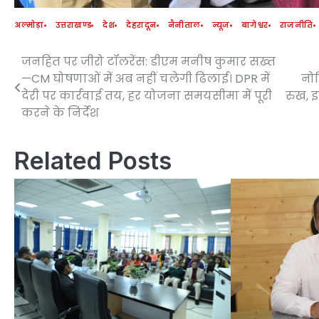
अल्मोड़ा
उत्तराखण्ड
देश
देहरादून
नैनीताल
न्यूज
बागेश्वर
राजनीति
जनहित पर जीरो टॉलरेंस: डीएम मनीष कुमार सख्त
Post
—CM घोषणाओं में अब नहीं चलेगी ढिलाई। DPR में
नो
navigation
देरी पर कार्रवाई तय, हर योजना समयसीमा में पूरी
रुख, इ
करने के निर्देश
Related Posts