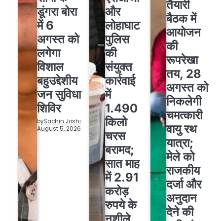
तैयारी
और
डूंगरा बोरा
बैठक में
लोहाघाट
में 6
आयोजन
पुलिस
अगस्त को
की
की
लगेगा
रूपरेखा
संयुक्त
विशाल
तय, 28
कार्रवाई
बहुउद्देशीय
अगस्त को
में
जन सुविधा
निकलेगी
1.490
शिविर
चमत्कारी
किलो
by
Sachin Joshi
वायु रथ
August 5, 2026
चरस
यात्रा;
बरामद;
मेले को
सात माह
राजकीय
में 2.91
दर्जा और
करोड़
अनुदान
रुपये के
देने की
नशीले