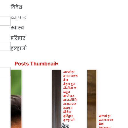
विदेश
व्यापार
स्वास्थ
हरिद्वार
हल्द्वानी
Posts Thumbnail
अल्मोड़ा
उत्तराखण्ड
देश
देहरादून
नैनीताल
न्यूज
बागेश्वर
राजनीति
रामनगर
रुद्रपुर
विदेश
हरिद्वार
अल्मोड़ा
हल्द्वानी
उत्तराखण्ड
देश
डेढ़