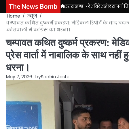
Skip
The News Bomb
उत्तराखण्ड
देश
विदेश
खेल
राजनीति
to
Home
न्यूज
content
चम्पावत कथित दुष्कर्म प्रकरण: मेडिकल रिपोर्ट के बाद बदला 
,कोतवाली में कांग्रेस का धरना।
चम्पावत कथित दुष्कर्म प्रकरण: मेड
प्रेस वार्ता में नाबालिक के साथ नहीं ह
धरना।
May 7, 2026
by
Sachin Joshi