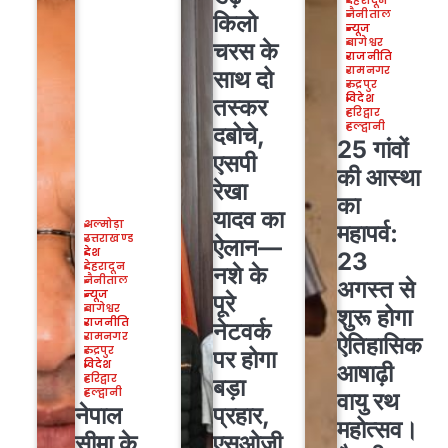
देहरादून
नैनीताल
किलो
न्यूज
बागेश्वर
चरस के
राजनीति
रामनगर
साथ दो
रुद्रपुर
विदेश
तस्कर
हरिद्वार
हल्द्वानी
दबोचे,
25 गांवों
एसपी
की आस्था
रेखा
का
यादव का
अल्मोड़ा
महापर्व:
उत्तराखण्ड
ऐलान—
देश
23
देहरादून
नशे के
नैनीताल
अगस्त से
न्यूज
पूरे
बागेश्वर
शुरू होगा
राजनीति
नेटवर्क
रामनगर
ऐतिहासिक
रुद्रपुर
पर होगा
विदेश
आषाढ़ी
हरिद्वार
बड़ा
हल्द्वानी
वायु रथ
प्रहार,
नेपाल
महोत्सव।
एसओजी
सीमा के