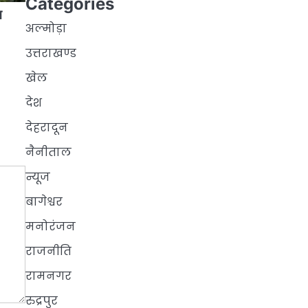
Categories
न
अल्मोड़ा
उत्तराखण्ड
खेल
देश
देहरादून
नैनीताल
न्यूज
बागेश्वर
मनोरंजन
राजनीति
रामनगर
रुद्रपुर