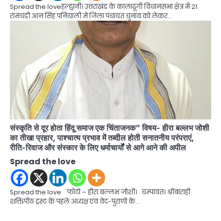
Spread the loveहल्द्वानी। उत्तराखंड के कालाढूंगी विधानसभा क्षेत्र में 21
रामचंडी आन सिंह पनियाली में जिला पंचायत चुनाव को लेकर…
संस्कृति से दूर होता हिंदू समाज एक चिंताजनक” विषय- हीरा बल्लभ जोशी
का तीखा प्रहार, पाश्चात्य प्रभाव में तब्दील होती सनातनीय परंपराएं,
रीति-रिवाज और संस्कार के लिए धर्माचार्यों से आगे आने की अपील
Spread the love
Spread the love फोटो – हीरा बल्लभ जोशी। चम्पावत। श्रीबाराही
शक्तिपीठ ट्रस्ट के पहले अध्यक्ष एवं वेद-पुराणों के…