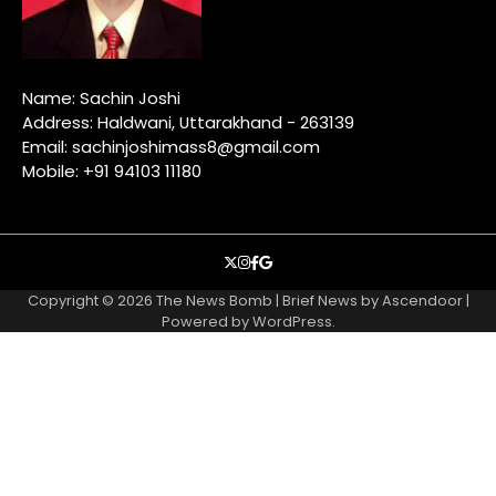
Name: Sachin Joshi
Address: Haldwani, Uttarakhand - 263139
Email: sachinjoshimass8@gmail.com
Mobile: +91 94103 11180
X
instagram
facebook
google
Copyright © 2026
The News Bomb
| Brief News by
Ascendoor
|
Powered by
WordPress
.