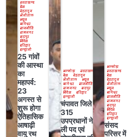
उत्तराखण्ड
देश
देहरादून
नैनीताल
न्यूज
बागेश्वर
राजनीति
रामनगर
रुद्रपुर
विदेश
हरिद्वार
हल्द्वानी
25 गांवों
की आस्था
अल्मोड़ा
अल्मोड़ा
उत्तराखण्ड
उत्तराखण्ड
का
देश
देहरादून
देश
नैनीताल
न्यूज
देहरादून
महापर्व:
बागेश्वर
राजनीति
नैनीताल
रामनगर
रुद्रपुर
न्यूज
23
विदेश
हरिद्वार
बागेश्वर
हल्द्वानी
राजनीति
अगस्त से
रामनगर
चंपावत जिले के
रुद्रपुर
शुरू होगा
विदेश
315
हरिद्वार
ऐतिहासिक
हल्द्वानी
उपप्रधानों ने
आषाढ़ी
संसद
ली पद एवं
वायु रथ
परिसर में