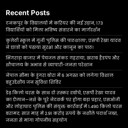
Recent Posts
टनकपुर के विद्यालयों में करियर की नई उड़ान, 173
विद्यार्थियों को मिला भविष्य संवारने का मार्गदर्शन
कुलेठी स्कूल में गूंजी ‘पुलिस की पाठशाला’, एसपी रेखा यादव
ने छात्रों को पढ़ाया सुरक्षा और कानून का पाठ।
भिंगराड़ा बाजार में पेयजल संकट गहराया, खराब हैंडपंप और
शौचालय के अभाव से व्यापारी-जनता परेशान
नेपाल सीमा के डूंगरा बोरा में 6 अगस्त को लगेगा विशाल
बहुउद्देशीय जन सुविधा शिविर
डेढ़ किलो चरस के साथ दो तस्कर दबोचे, एसपी रेखा यादव
का ऐलान—नशे के पूरे नेटवर्क पर होगा बड़ा प्रहार, एसओजी
और लोहाघाट पुलिस की संयुक्त कार्रवाई में 1.490 किलो चरस
बरामद; सात माह में 2.91 करोड़ रुपये के नशीले पदार्थ जब्त,
जनता से मांगा गोपनीय सहयोग