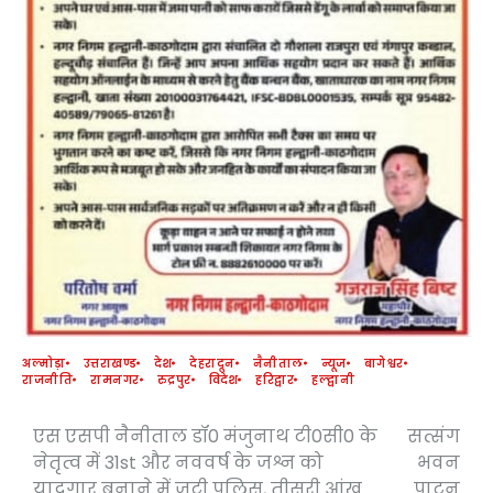
अल्मोड़ा
उत्तराखण्ड
देश
देहरादून
नैनीताल
न्यूज
बागेश्वर
राजनीति
रामनगर
रुद्रपुर
विदेश
हरिद्वार
हल्द्वानी
एस एसपी नैनीताल डॉ0 मंजुनाथ टी0सी0 के
सत्संग
Post
नेतृत्व में 31st और नववर्ष के जश्न को
भवन
navigation
यादगार बनाने में जुटी पुलिस, तीसरी आंख
पाटन