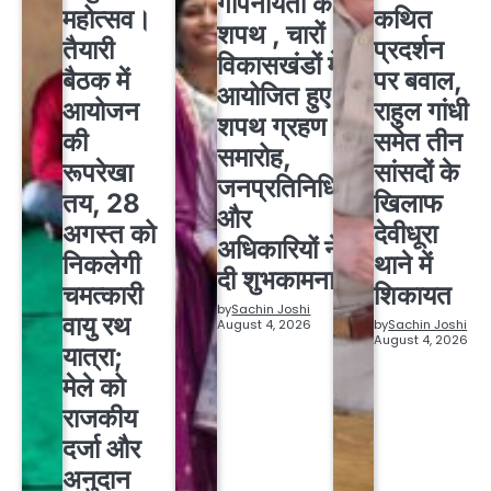
गोपनीयता की
महोत्सव।
कथित
शपथ , चारों
तैयारी
प्रदर्शन
विकासखंडों में
बैठक में
पर बवाल,
आयोजित हुए
आयोजन
राहुल गांधी
शपथ ग्रहण
की
समेत तीन
समारोह,
रूपरेखा
सांसदों के
जनप्रतिनिधियों
तय, 28
खिलाफ
और
अगस्त को
देवीधूरा
अधिकारियों ने
निकलेगी
थाने में
दी शुभकामनाएं
चमत्कारी
शिकायत
by
Sachin Joshi
वायु रथ
August 4, 2026
by
Sachin Joshi
August 4, 2026
यात्रा;
मेले को
राजकीय
दर्जा और
अनुदान