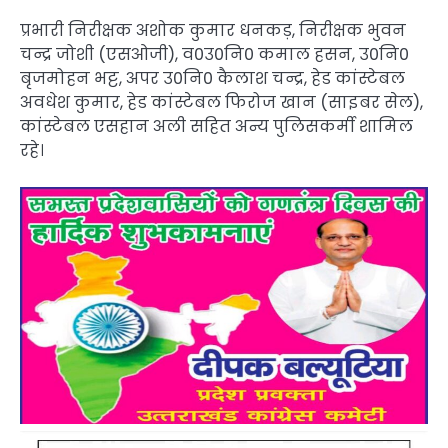
प्रभारी निरीक्षक अशोक कुमार धनकड़, निरीक्षक भुवन
चन्द्र जोशी (एसओजी), व0उ0नि0 कमाल हसन, उ0नि0
बृजमोहन भट्ट, अपर उ0नि0 कैलाश चन्द्र, हेड कांस्टेबल
अवधेश कुमार, हेड कांस्टेबल फिरोज खान (साइबर सेल),
कांस्टेबल एसहान अली सहित अन्य पुलिसकर्मी शामिल
रहे।