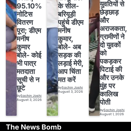
युवतियों से
95.10%
के सील-
छेड़छाड़
नोटिस
बरियूड़ी
और
वितरण
पहुंचे डीएम
अराजकता,
पूरा; डीएम
मनीष
ग्रामीणों ने
मनीष
कुमार,
दो युवकों
कुमार
बोले- अब
को
बोले- कोई
सड़क की
पकड़कर
भी पात्र
लड़ाई मेरी,
पिटाई की
मतदाता
आप चिंता
और उनके
सूची से न
मत करें
मुंह पर
छूटे
by
Sachin Joshi
August 3, 2026
कालिख
by
Sachin Joshi
August 3, 2026
पोती
by
Sachin Joshi
August 1, 2026
The News Bomb