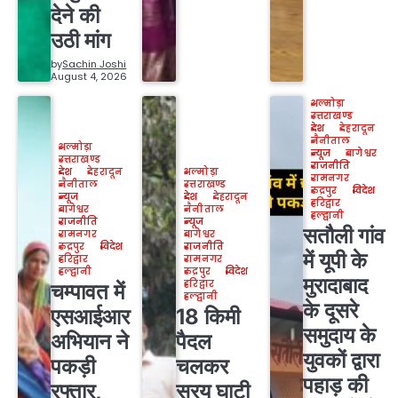
देने की
उठी मांग
by
Sachin Joshi
August 4, 2026
अल्मोड़ा
उत्तराखण्ड
देश
देहरादून
नैनीताल
अल्मोड़ा
न्यूज
बागेश्वर
उत्तराखण्ड
राजनीति
देश
देहरादून
अल्मोड़ा
रामनगर
नैनीताल
उत्तराखण्ड
रुद्रपुर
विदेश
न्यूज
देश
देहरादून
हरिद्वार
बागेश्वर
नैनीताल
हल्द्वानी
राजनीति
न्यूज
सतौली गांव
रामनगर
बागेश्वर
रुद्रपुर
विदेश
राजनीति
में यूपी के
हरिद्वार
रामनगर
हल्द्वानी
रुद्रपुर
विदेश
मुरादाबाद
हरिद्वार
चम्पावत में
हल्द्वानी
के दूसरे
एसआईआर
18 किमी
समुदाय के
अभियान ने
पैदल
युवकों द्वारा
पकड़ी
चलकर
पहाड़ की
रफ्तार,
सरयू घाटी