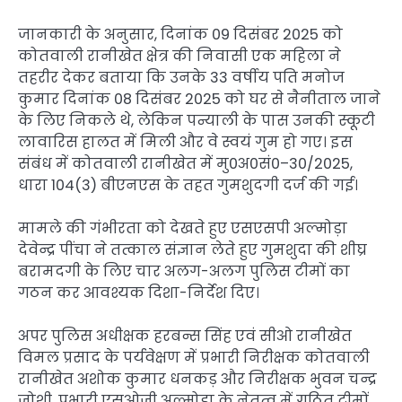
जानकारी के अनुसार, दिनांक 09 दिसंबर 2025 को
कोतवाली रानीखेत क्षेत्र की निवासी एक महिला ने
तहरीर देकर बताया कि उनके 33 वर्षीय पति मनोज
कुमार दिनांक 08 दिसंबर 2025 को घर से नैनीताल जाने
के लिए निकले थे, लेकिन पन्याली के पास उनकी स्कूटी
लावारिस हालत में मिली और वे स्वयं गुम हो गए। इस
संबंध में कोतवाली रानीखेत में मु0अ0सं0–30/2025,
धारा 104(3) बीएनएस के तहत गुमशुदगी दर्ज की गई।
मामले की गंभीरता को देखते हुए एसएसपी अल्मोड़ा
देवेन्द्र पींचा ने तत्काल संज्ञान लेते हुए गुमशुदा की शीघ्र
बरामदगी के लिए चार अलग-अलग पुलिस टीमों का
गठन कर आवश्यक दिशा-निर्देश दिए।
अपर पुलिस अधीक्षक हरबन्स सिंह एवं सीओ रानीखेत
विमल प्रसाद के पर्यवेक्षण में प्रभारी निरीक्षक कोतवाली
रानीखेत अशोक कुमार धनकड़ और निरीक्षक भुवन चन्द्र
जोशी, प्रभारी एसओजी अल्मोड़ा के नेतृत्व में गठित टीमों