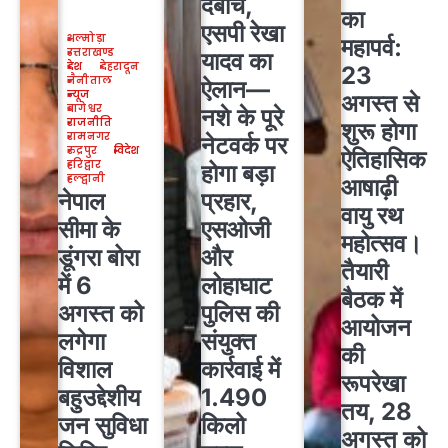
दबोचे,
का
एसपी रेखा
अल्मोड़ा
महापर्व:
उत्तराखण्ड
यादव का
देश
देहरादून
23
नैनीताल
ऐलान—
न्यूज
अगस्त से
बागेश्वर
नशे के पूरे
राजनीति
शुरू होगा
रामनगर
नेटवर्क पर
रुद्रपुर
विदेश
ऐतिहासिक
हरिद्वार
होगा बड़ा
हल्द्वानी
आषाढ़ी
नेपाल
प्रहार,
वायु रथ
सीमा के
एसओजी
महोत्सव।
डूंगरा बोरा
और
तैयारी
में 6
लोहाघाट
बैठक में
अगस्त को
पुलिस की
आयोजन
लगेगा
संयुक्त
की
विशाल
कार्रवाई में
रूपरेखा
बहुउद्देशीय
1.490
तय, 28
जन सुविधा
किलो
अगस्त को