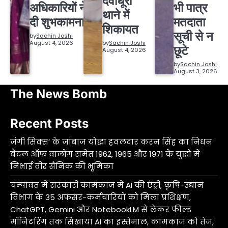
देवीधूरा
अधिकारियों ने
भी पात्र
थाने में
दी शुभकामनाएं
मतदाता
शिकायत
सूची से न
by
Sachin Joshi
August 4, 2026
by
Sachin Joshi
छूटे
August 4, 2026
by
Sachin Joshi
August 3, 2026
The News Bomb
Recent Posts
जंगी सिक्स’ के जांबाज योद्धा हवलदार करन सिंह का निधन
बैटल ऑफ वालोंग समेत 1962, 1965 और 1971 के युद्धों में
निभाई वीर सैनिक की भूमिका
चम्पावत में सरकारी कामकाज में AI की एंट्री, कृषि-उद्यान
विभाग के 35 अफसर-कर्मचारियों को मिला प्रशिक्षण,
ChatGPT, Gemini और NotebookLM से लेकर फील्ड
मॉनिटरिंग तक सिखाया AI का इस्तेमाल, कामकाज को तेज,