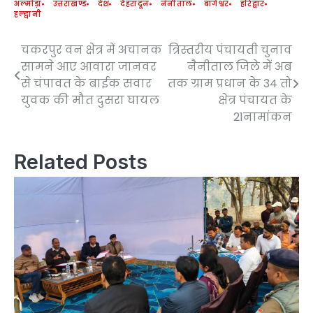
अल्मोड़ा
उत्तराखण्ड
देश
देहरादून
नैनीताल
बागेश्वर
हरिद्वार
हल्द्वानी
चकरपुर वन क्षेत्र में अचानक
त्रिस्तरीय पंचायती चुनाव
Post
सामने आए आवारा जानवर
नैनीताल जिले में अब
navigation
से चंपावत के बाईक सवार
तक ग्राम प्रधान के 34 तो
युवक की मौत दुसरा घायल
क्षेत्र पंचायत के
21नामांकन
Related Posts