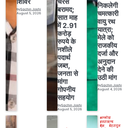
शिविर
चरस
निकलेगी
बरामद;
by
Sachin Joshi
चमत्कारी
August 5, 2026
सात माह
वायु रथ
में 2.91
यात्रा;
करोड़
मेले को
रुपये के
राजकीय
नशीले
दर्जा और
पदार्थ
अनुदान
जब्त,
देने की
जनता से
उठी मांग
मांगा
by
Sachin Joshi
गोपनीय
August 4, 2026
सहयोग
by
Sachin Joshi
August 5, 2026
अल्मोड़ा
उत्तराखण्ड
देश
देहरादून