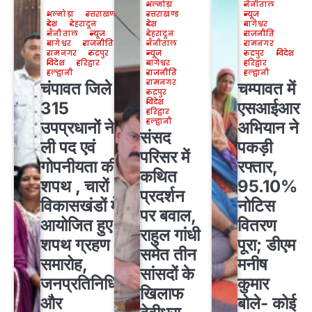
अल्मोड़ा
नैनीताल
अल्मोड़ा
उत्तराखण्ड
उत्तराखण्ड
न्यूज
देश
देहरादून
देश
बागेश्वर
नैनीताल
न्यूज
देहरादून
राजनीति
बागेश्वर
राजनीति
नैनीताल
रामनगर
रामनगर
रुद्रपुर
न्यूज
रुद्रपुर
विदेश
विदेश
हरिद्वार
बागेश्वर
हरिद्वार
हल्द्वानी
राजनीति
हल्द्वानी
रामनगर
चंपावत जिले के
चम्पावत में
रुद्रपुर
विदेश
315
एसआईआर
हरिद्वार
हल्द्वानी
उपप्रधानों ने
अभियान ने
संसद
ली पद एवं
पकड़ी
परिसर में
गोपनीयता की
रफ्तार,
कथित
शपथ , चारों
95.10%
प्रदर्शन
विकासखंडों में
नोटिस
पर बवाल,
आयोजित हुए
वितरण
राहुल गांधी
शपथ ग्रहण
पूरा; डीएम
समेत तीन
समारोह,
मनीष
सांसदों के
जनप्रतिनिधियों
कुमार
खिलाफ
और
बोले- कोई