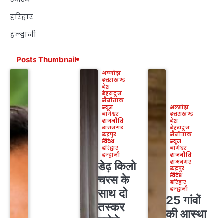
हरिद्वार
हल्द्वानी
Posts Thumbnail
अल्मोड़ा
उत्तराखण्ड
देश
देहरादून
नैनीताल
न्यूज
अल्मोड़ा
बागेश्वर
उत्तराखण्ड
राजनीति
देश
रामनगर
देहरादून
रुद्रपुर
नैनीताल
विदेश
न्यूज
हरिद्वार
बागेश्वर
हल्द्वानी
राजनीति
रामनगर
डेढ़ किलो
रुद्रपुर
विदेश
चरस के
हरिद्वार
हल्द्वानी
साथ दो
25 गांवों
तस्कर
की आस्था