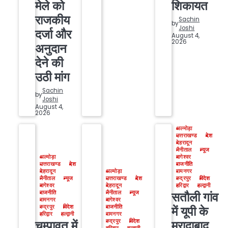
मेले को
शिकायत
राजकीय
Sachin
by
Joshi
दर्जा और
August 4,
2026
अनुदान
देने की
उठी मांग
Sachin
by
Joshi
August 4,
2026
अल्मोड़ा
उत्तराखण्ड
देश
देहरादून
नैनीताल
न्यूज
अल्मोड़ा
बागेश्वर
उत्तराखण्ड
देश
राजनीति
देहरादून
अल्मोड़ा
रामनगर
नैनीताल
न्यूज
उत्तराखण्ड
देश
रुद्रपुर
विदेश
बागेश्वर
देहरादून
हरिद्वार
हल्द्वानी
राजनीति
नैनीताल
न्यूज
सतौली गांव
रामनगर
बागेश्वर
रुद्रपुर
विदेश
राजनीति
में यूपी के
हरिद्वार
हल्द्वानी
रामनगर
रुद्रपुर
विदेश
चम्पावत में
मुरादाबाद