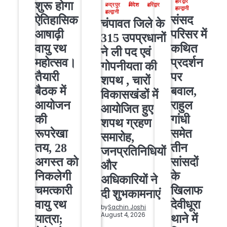
हरिद्वार
शुरू होगा
रुद्रपुर
विदेश
हरिद्वार
हल्द्वानी
हल्द्वानी
ऐतिहासिक
संसद
चंपावत जिले के
आषाढ़ी
परिसर में
315 उपप्रधानों
वायु रथ
कथित
ने ली पद एवं
महोत्सव।
प्रदर्शन
गोपनीयता की
तैयारी
पर
शपथ , चारों
बैठक में
बवाल,
विकासखंडों में
आयोजन
राहुल
आयोजित हुए
की
गांधी
शपथ ग्रहण
रूपरेखा
समेत
समारोह,
तय, 28
तीन
जनप्रतिनिधियों
अगस्त को
सांसदों
और
निकलेगी
के
अधिकारियों ने
चमत्कारी
खिलाफ
दी शुभकामनाएं
वायु रथ
देवीधूरा
by
Sachin Joshi
August 4, 2026
यात्रा;
थाने में