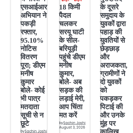
हरिद्वार
हल्द्वानी
एसआईआर
18 किमी
के दूसरे
अभियान ने
पैदल
समुदाय के
पकड़ी
चलकर
युवकों द्वारा
रफ्तार,
सरयू घाटी
पहाड़ की
95.10%
के सील-
युवतियों से
नोटिस
बरियूड़ी
छेड़छाड़
वितरण
पहुंचे डीएम
और
पूरा; डीएम
मनीष
अराजकता,
मनीष
कुमार,
ग्रामीणों ने
कुमार
बोले- अब
दो युवकों
बोले- कोई
सड़क की
को
भी पात्र
लड़ाई मेरी,
पकड़कर
मतदाता
आप चिंता
पिटाई की
सूची से न
मत करें
और उनके
छूटे
मुंह पर
by
Sachin Joshi
August 3, 2026
कालिख
by
Sachin Joshi