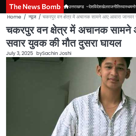
Skip
The News Bomb
उत्तराखण्ड
देश
विदेश
खेल
राजनीति
स्वास्थ
मनो
to
Home
न्यूज
चकरपुर वन क्षेत्र में अचानक सामने आए आवारा जानवर
content
चकरपुर वन क्षेत्र में अचानक सामन
सवार युवक की मौत दुसरा घायल
July 3, 2025
by
Sachin Joshi