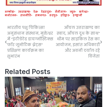
अल्मोड़ा
उत्तराखण्ड
देश
देहरादून
नैनीताल
न्यूज
बागेश्वर
मनोरंजन
राजनीति
रामनगर
रुद्रपुर
हरिद्वार
हल्द्वानी
भारतीय पशु चिकित्सा
आँचल उत्तराखण्ड का
Post
अनुसंधान संस्थान, मुक्तेश्वर
स्वाद, आँचल दूध के साथ”
navigation
में “इंटीग्रेटेड डायग्नॉस्टिक्स
थीम पर साइकिल रेस का
फॉर जूनोटिक थ्रेट्स”
आयोजन, इसांत अधिकारी
प्रशिक्षण कार्यक्रम का
और अवनी दर्याल रहे
शुभारंभ
विजेता
Related Posts