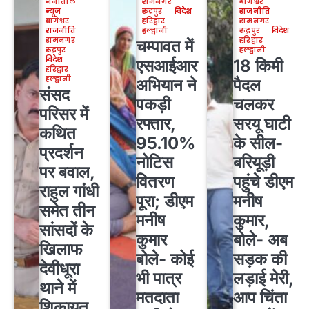
नैनीताल
रामनगर
बागेश्वर
न्यूज
रुद्रपुर
विदेश
राजनीति
बागेश्वर
हरिद्वार
रामनगर
राजनीति
हल्द्वानी
रुद्रपुर
विदेश
रामनगर
हरिद्वार
चम्पावत में
रुद्रपुर
हल्द्वानी
विदेश
एसआईआर
18 किमी
हरिद्वार
हल्द्वानी
अभियान ने
पैदल
संसद
पकड़ी
चलकर
परिसर में
रफ्तार,
सरयू घाटी
कथित
95.10%
के सील-
प्रदर्शन
नोटिस
बरियूड़ी
पर बवाल,
वितरण
पहुंचे डीएम
राहुल गांधी
पूरा; डीएम
मनीष
समेत तीन
मनीष
कुमार,
सांसदों के
कुमार
बोले- अब
खिलाफ
बोले- कोई
सड़क की
देवीधूरा
भी पात्र
लड़ाई मेरी,
थाने में
मतदाता
आप चिंता
शिकायत