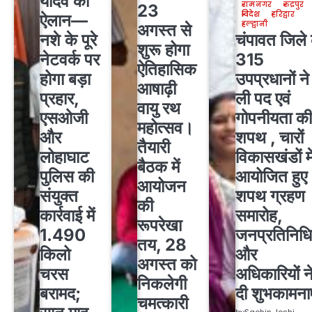
यादव का
रामनगर
रुद्रपुर
23
विदेश
हरिद्वार
ऐलान—
हल्द्वानी
अगस्त से
नशे के पूरे
चंपावत जिले 
शुरू होगा
नेटवर्क पर
315
ऐतिहासिक
होगा बड़ा
उपप्रधानों ने
आषाढ़ी
प्रहार,
ली पद एवं
वायु रथ
एसओजी
गोपनीयता क
महोत्सव।
और
शपथ , चारों
तैयारी
लोहाघाट
विकासखंडों मे
बैठक में
पुलिस की
आयोजित हुए
आयोजन
संयुक्त
शपथ ग्रहण
की
कार्रवाई में
समारोह,
रूपरेखा
1.490
जनप्रतिनिधि
तय, 28
किलो
और
अगस्त को
चरस
अधिकारियों न
निकलेगी
बरामद;
दी शुभकामनाए
चमत्कारी
by
Sachin Joshi