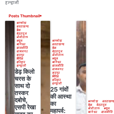
हल्द्वानी
Posts Thumbnail
अल्मोड़ा
उत्तराखण्ड
देश
देहरादून
नैनीताल
न्यूज
अल्मोड़ा
बागेश्वर
उत्तराखण्ड
राजनीति
देश
रामनगर
देहरादून
रुद्रपुर
नैनीताल
विदेश
न्यूज
हरिद्वार
बागेश्वर
हल्द्वानी
राजनीति
रामनगर
डेढ़ किलो
रुद्रपुर
विदेश
चरस के
हरिद्वार
हल्द्वानी
साथ दो
25 गांवों
तस्कर
की आस्था
दबोचे,
अल्मोड़ा
उत्तराखण्
का
देश
देहरादून
एसपी रेखा
नैनीताल
न्यूज
महापर्व:
बागेश्वर
राजनीति