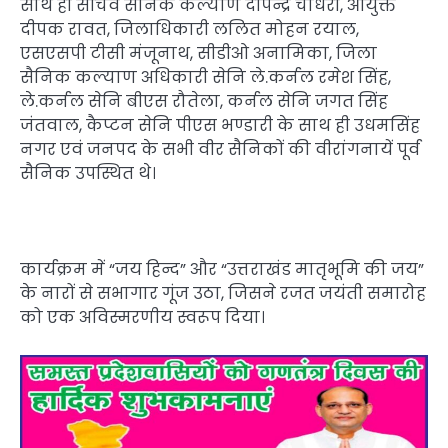
साथ ही सचिव सैनिक कल्याण दीपेन्द्र चौधरी, आयुक्त
दीपक रावत, जिलाधिकारी ललित मोहन रयाल,
एसएसपी टीसी मंजूनाथ, सीडीओ अनामिका, जिला
सैनिक कल्याण अधिकारी सेनि ले.कर्नल रमेश सिंह,
ले.कर्नल सेनि बीएस रौतेला, कर्नल सेनि जगत सिंह
जंतवाल, कैप्टन सेनि पीएस भण्डारी के साथ ही उधमसिंह
नगर एवं जनपद के सभी वीर सैनिकों की वीरांगनायें पूर्व
सैनिक उपस्थित थे।
कार्यक्रम में “जय हिन्द” और “उत्तराखंड मातृभूमि की जय”
के नारों से सभागार गूंज उठा, जिसने रजत जयंती समारोह
को एक अविस्मरणीय स्वरूप दिया।