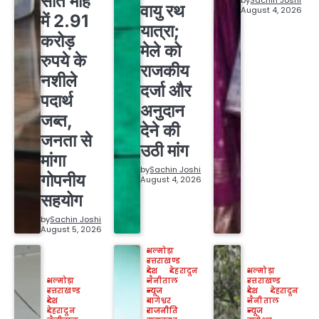
सात माह
वायु रथ
August 4, 2026
में 2.91
यात्रा;
करोड़
मेले को
रुपये के
राजकीय
नशीले
दर्जा और
पदार्थ
अनुदान
जब्त,
देने की
जनता से
उठी मांग
मांगा
by
Sachin Joshi
गोपनीय
August 4, 2026
सहयोग
by
Sachin Joshi
August 5, 2026
अल्मोड़ा
उत्तराखण्ड
देश
देहरादून
अल्मोड़ा
अल्मोड़ा
नैनीताल
उत्तराखण्ड
उत्तराखण्ड
न्यूज
देश
देहरादून
देश
बागेश्वर
नैनीताल
देहरादून
राजनीति
न्यूज