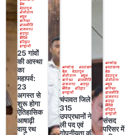
देश
देहरादून
नैनीताल
न्यूज
बागेश्वर
राजनीति
रामनगर
रुद्रपुर
विदेश
हरिद्वार
हल्द्वानी
25 गांवों
की आस्था
अल्मोड़ा
अल्मोड़ा
उत्तराखण्ड
उत्तराखण्ड
का
देश
देहरादून
देश
नैनीताल
न्यूज
देहरादून
महापर्व:
बागेश्वर
राजनीति
नैनीताल
रामनगर
रुद्रपुर
न्यूज
23
विदेश
हरिद्वार
बागेश्वर
हल्द्वानी
राजनीति
अगस्त से
रामनगर
चंपावत जिले के
रुद्रपुर
शुरू होगा
विदेश
315
हरिद्वार
ऐतिहासिक
हल्द्वानी
उपप्रधानों ने
आषाढ़ी
संसद
ली पद एवं
वायु रथ
परिसर में
गोपनीयता की