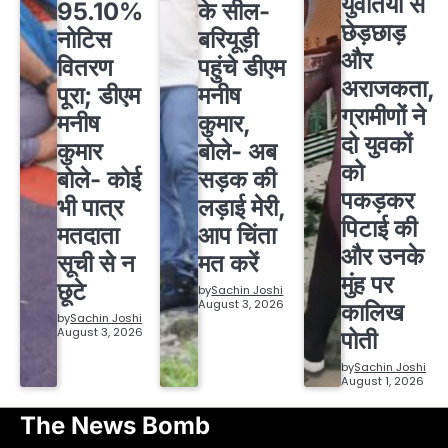
युवतियों से
95.10%
के सील-
छेड़छाड़
नोटिस
बरियूड़ी
और
वितरण
पहुंचे डीएम
अराजकता,
पूरा; डीएम
मनीष
ग्रामीणों ने
मनीष
कुमार,
दो युवकों
कुमार
बोले- अब
को
बोले- कोई
सड़क की
पकड़कर
भी पात्र
लड़ाई मेरी,
पिटाई की
मतदाता
आप चिंता
और उनके
सूची से न
मत करें
मुंह पर
छूटे
by
Sachin Joshi
August 3, 2026
कालिख
by
Sachin Joshi
August 3, 2026
पोती
by
Sachin Joshi
August 1, 2026
The News Bomb