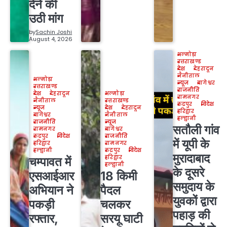
देने की
उठी मांग
by
Sachin Joshi
August 4, 2026
अल्मोड़ा
उत्तराखण्ड
देश
देहरादून
नैनीताल
अल्मोड़ा
न्यूज
बागेश्वर
उत्तराखण्ड
राजनीति
देश
देहरादून
अल्मोड़ा
रामनगर
नैनीताल
उत्तराखण्ड
रुद्रपुर
विदेश
न्यूज
देश
देहरादून
हरिद्वार
बागेश्वर
नैनीताल
हल्द्वानी
राजनीति
न्यूज
सतौली गांव
रामनगर
बागेश्वर
रुद्रपुर
विदेश
राजनीति
में यूपी के
हरिद्वार
रामनगर
हल्द्वानी
रुद्रपुर
विदेश
मुरादाबाद
हरिद्वार
चम्पावत में
हल्द्वानी
के दूसरे
एसआईआर
18 किमी
समुदाय के
अभियान ने
पैदल
युवकों द्वारा
पकड़ी
चलकर
पहाड़ की
रफ्तार,
सरयू घाटी