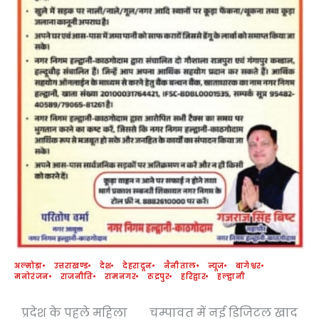
अल्मोड़ा
उत्तराखण्ड
देश
देहरादून
नैनीताल
न्यूज
बागेश्वर
मनोरंजन
राजनीति
रामनगर
रुद्रपुर
हरिद्वार
हल्द्वानी
प्रदेश के पहले महिला
चम्पावत में नई डिजिटल खाद
Post