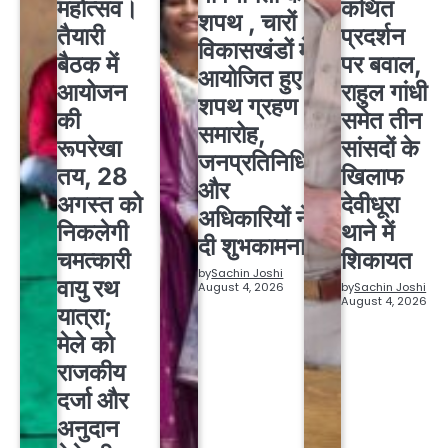
महोत्सव।
कथित
शपथ , चारों
तैयारी
प्रदर्शन
विकासखंडों में
बैठक में
पर बवाल,
आयोजित हुए
आयोजन
राहुल गांधी
शपथ ग्रहण
की
समेत तीन
समारोह,
रूपरेखा
सांसदों के
जनप्रतिनिधियों
तय, 28
खिलाफ
और
अगस्त को
देवीधूरा
अधिकारियों ने
निकलेगी
थाने में
दी शुभकामनाएं
चमत्कारी
शिकायत
by
Sachin Joshi
वायु रथ
August 4, 2026
by
Sachin Joshi
August 4, 2026
यात्रा;
मेले को
राजकीय
दर्जा और
अनुदान