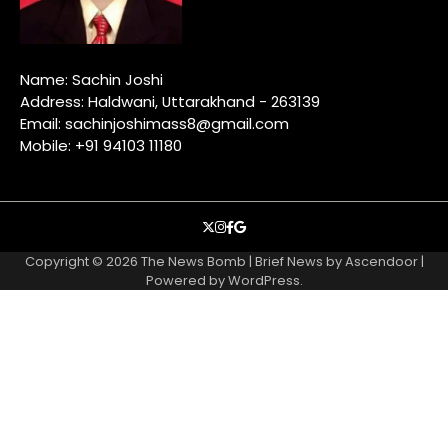
Name: Sachin Joshi
Address: Haldwani, Uttarakhand - 263139
Email: sachinjoshimass8@gmail.com
Mobile: +91 94103 11180
X
instagram
facebook
google
Copyright © 2026
The News Bomb
| Brief News by
Ascendoor
|
Powered by
WordPress
.