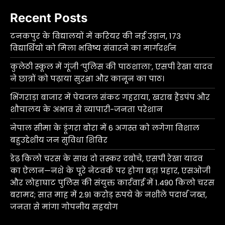
Recent Posts
टनकपुर के विद्यालयों में करियर की नई उड़ान, 173
विद्यार्थियों को मिला भविष्य संवारने का मार्गदर्शन
कुलेठी स्कूल में गूंजी ‘पुलिस की पाठशाला’, एसपी रेखा यादव
ने छात्रों को पढ़ाया सुरक्षा और कानून का पाठ।
भिंगराड़ा बाजार में पेयजल संकट गहराया, खराब हैंडपंप और
शौचालय के अभाव से व्यापारी-जनता परेशान
नेपाल सीमा के डूंगरा बोरा में 6 अगस्त को लगेगा विशाल
बहुउद्देशीय जन सुविधा शिविर
डेढ़ किलो चरस के साथ दो तस्कर दबोचे, एसपी रेखा यादव
का ऐलान—नशे के पूरे नेटवर्क पर होगा बड़ा प्रहार, एसओजी
और लोहाघाट पुलिस की संयुक्त कार्रवाई में 1.490 किलो चरस
बरामद; सात माह में 2.91 करोड़ रुपये के नशीले पदार्थ जब्त,
जनता से मांगा गोपनीय सहयोग